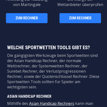
von Martingale
Wettanbieter überprüfen
ZUM RECHNER
ZUM RECHNER
WELCHE SPORTWETTEN TOOLS GIBT ES?
Die gängigsten Werkzeuge beim Sportwetten sind
der Asian Handicap Rechner, der normale
Wettrechner, der Systemwetten Rechner, der
Surebet Rechner, der Verlustprogressionen
Rechner, sowie der Quotenschlüssel Rechner. Diese
Sportwetten Tools sollten für Spieler am
wichtigsten sein.
ASIAN HANDICAP RECHNER
Mithilfe des
Asian Handicap Rechners
kann man