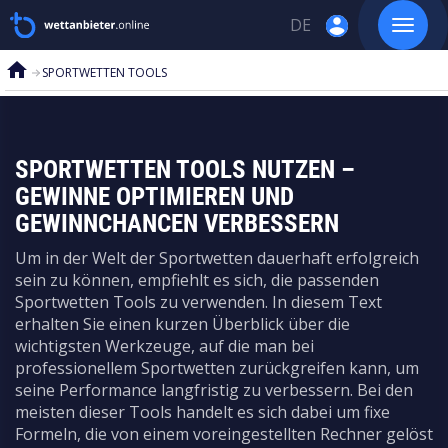
account_circle
DE
Toggle
navigat
Skip
home
EN
SPORTWETTEN TOOLS
to
content
RU
SPORTWETTEN TOOLS NUTZEN –
GEWINNE OPTIMIEREN UND
GEWINNCHANCEN VERBESSERN
-->
Um in der Welt der Sportwetten dauerhaft erfolgreich
sein zu können, empfiehlt es sich, die passenden
Sportwetten Tools zu verwenden. In diesem Text
erhalten Sie einen kurzen Überblick über die
-->
wichtigsten Werkzeuge, auf die man bei
professionellem Sportwetten zurückgreifen kann, um
seine Performance langfristig zu verbessern. Bei den
-->
meisten dieser Tools handelt es sich dabei um fixe
Formeln, die von einem voreingestellten Rechner gelöst