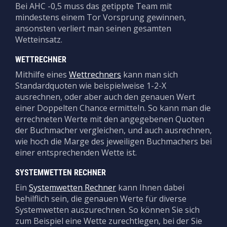
Bei AHC -0,5 muss das getippte Team mit
mindestens einem Tor Vorsprung gewinnen,
ansonsten verliert man seinen gesamten
Wetteinsatz.
WETTRECHNER
Mithilfe eines
Wettrechners
kann man sich
Standardquoten wie beispielweise 1-2-X
ausrechnen, oder aber auch den genauen Wert
einer Doppelten Chance ermitteln. So kann man die
errechneten Werte mit den angegebenen Quoten
der Buchmacher vergleichen, und auch ausrechnen,
wie hoch die Marge des jeweiligen Buchmachers bei
einer entsprechenden Wette ist.
SYSTEMWETTEN RECHNER
Ein
Systemwetten Rechner
kann Ihnen dabei
behilflich sein, die genauen Werte für diverse
Systemwetten auszurechnen. So können Sie sich
zum Beispiel eine Wette zurechtlegen, bei der Sie