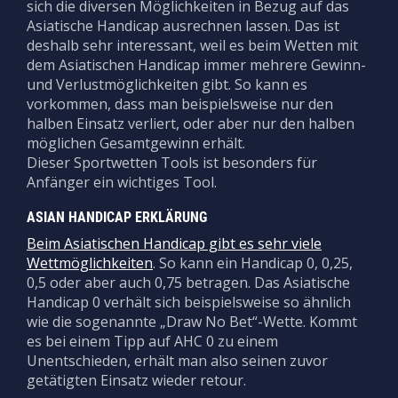
sich die diversen Möglichkeiten in Bezug auf das
Asiatische Handicap ausrechnen lassen. Das ist
deshalb sehr interessant, weil es beim Wetten mit
dem Asiatischen Handicap immer mehrere Gewinn-
und Verlustmöglichkeiten gibt. So kann es
vorkommen, dass man beispielsweise nur den
halben Einsatz verliert, oder aber nur den halben
möglichen Gesamtgewinn erhält.
Dieser Sportwetten Tools ist besonders für
Anfänger ein wichtiges Tool.
ASIAN HANDICAP ERKLÄRUNG
Beim Asiatischen Handicap gibt es sehr viele
Wettmöglichkeiten
. So kann ein Handicap 0, 0,25,
0,5 oder aber auch 0,75 betragen. Das Asiatische
Handicap 0 verhält sich beispielsweise so ähnlich
wie die sogenannte „Draw No Bet“-Wette. Kommt
es bei einem Tipp auf AHC 0 zu einem
Unentschieden, erhält man also seinen zuvor
getätigten Einsatz wieder retour.