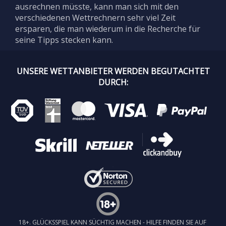
ausrechnen müsste, kann man sich mit den
verschiedenen Wettrechnern sehr viel Zeit
ersparen, die man wiederum in die Recherche für
seine Tipps stecken kann.
UNSERE WETTANBIETER WERDEN BEGUTACHTET
DURCH:
18+. GLÜCKSSPIEL KANN SÜCHTIG MACHEN - HILFE FINDEN SIE AUF