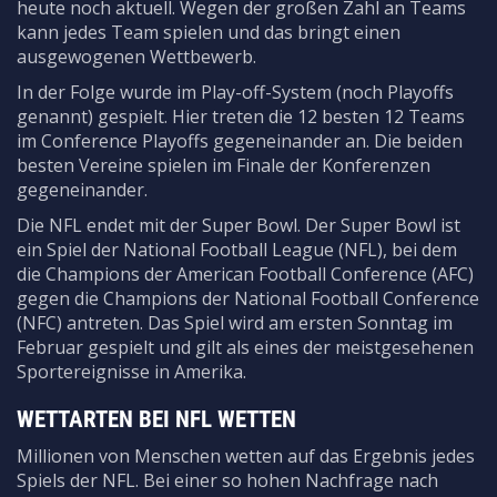
heute noch aktuell. Wegen der großen Zahl an Teams
kann jedes Team spielen und das bringt einen
ausgewogenen Wettbewerb.
In der Folge wurde im Play-off-System (noch Playoffs
genannt) gespielt. Hier treten die 12 besten 12 Teams
im Conference Playoffs gegeneinander an. Die beiden
besten Vereine spielen im Finale der Konferenzen
gegeneinander.
Die NFL endet mit der Super Bowl. Der Super Bowl ist
ein Spiel der National Football League (NFL), bei dem
die Champions der American Football Conference (AFC)
gegen die Champions der National Football Conference
(NFC) antreten. Das Spiel wird am ersten Sonntag im
Februar gespielt und gilt als eines der meistgesehenen
Sportereignisse in Amerika.
WETTARTEN BEI NFL WETTEN
Millionen von Menschen wetten auf das Ergebnis jedes
Spiels der NFL. Bei einer so hohen Nachfrage nach