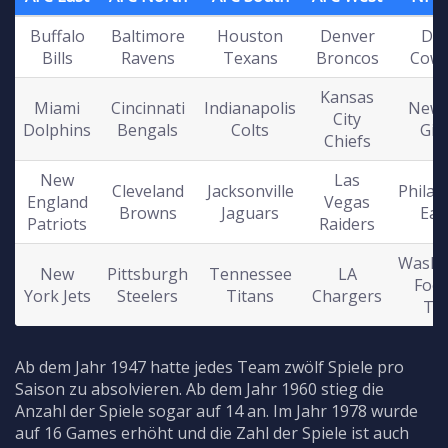
Buffalo
Baltimore
Houston
Denver
Dal
Bills
Ravens
Texans
Broncos
Cow
Kansas
Miami
Cincinnati
Indianapolis
New 
City
Dolphins
Bengals
Colts
Gia
Chiefs
New
Las
Cleveland
Jacksonville
Philad
England
Vegas
Browns
Jaguars
Eag
Patriots
Raiders
Washi
New
Pittsburgh
Tennessee
LA
Foot
York Jets
Steelers
Titans
Chargers
Te
Ab dem Jahr 1947 hatte jedes Team zwölf Spiele pro
Saison zu absolvieren. Ab dem Jahr 1960 stieg die
Anzahl der Spiele sogar auf 14 an. Im Jahr 1978 wurde
auf 16 Games erhöht und die Zahl der Spiele ist auch