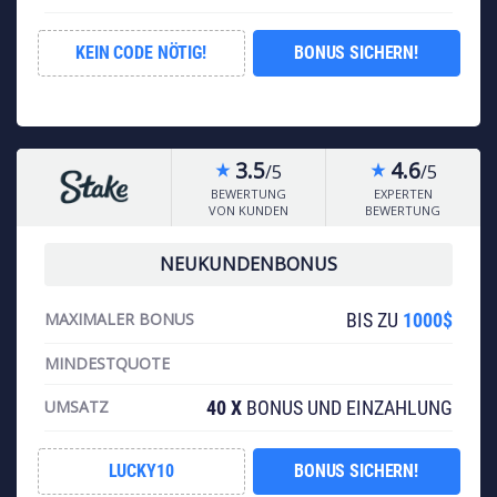
KEIN CODE NÖTIG!
BONUS SICHERN!
3.5
4.6
/5
/5
star_rate
star_rate
BEWERTUNG
EXPERTEN
VON KUNDEN
BEWERTUNG
NEUKUNDENBONUS
BIS ZU
1000$
MAXIMALER BONUS
MINDESTQUOTE
40 X
BONUS UND EINZAHLUNG
UMSATZ
LUCKY10
BONUS SICHERN!