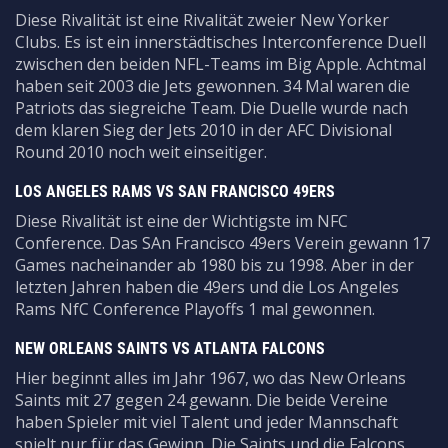
Diese Rivalität ist eine Rivalität zweier New Yorker
Clubs. Es ist ein innerstädtisches Interconference Duell
zwischen den beiden NFL-Teams im Big Apple. Achtmal
haben seit 2003 die Jets gewonnen. 34 Mal waren die
Patriots das siegreiche Team. Die Duelle wurde nach
dem klaren Sieg der Jets 2010 in der AFC Divisional
Round 2010 noch weit einseitiger.
LOS ANGELES RAMS VS SAN FRANCISCO 49ERS
Diese Rivalität ist eine der Wichtigste im NFC
Conference. Das SAn Francisco 49ers Verein gewann 17
Games nacheinander ab 1980 bis zu 1998. Aber in der
letzten Jahren haben die 49ers und die Los Angeles
Rams NfC Conference Playoffs 1 mal gewonnen.
NEW ORLEANS SAINTS VS ATLANTA FALCONS
Hier beginnt alles im Jahr 1967, wo das New Orleans
Saints mit 27 gegen 24 gewann. Die beide Vereine
haben Spieler mit viel Talent und jeder Mannschaft
spielt nur für das Gewinn. Die Saints und die Falcons