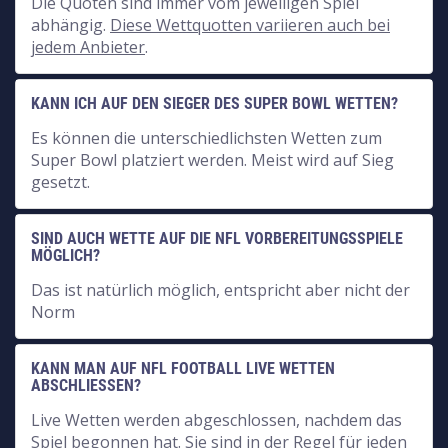
Die Quoten sind immer vom jeweiligen Spiel
abhängig.
Diese Wettquotten variieren auch bei
jedem Anbieter
.
KANN ICH AUF DEN SIEGER DES SUPER BOWL WETTEN?
Es können die unterschiedlichsten Wetten zum
Super Bowl platziert werden. Meist wird auf Sieg
gesetzt.
SIND AUCH WETTE AUF DIE NFL VORBEREITUNGSSPIELE
MÖGLICH?
Das ist natürlich möglich, entspricht aber nicht der
Norm
KANN MAN AUF NFL FOOTBALL LIVE WETTEN
ABSCHLIESSEN?
Live Wetten werden abgeschlossen, nachdem das
Spiel begonnen hat. Sie sind in der Regel für jeden