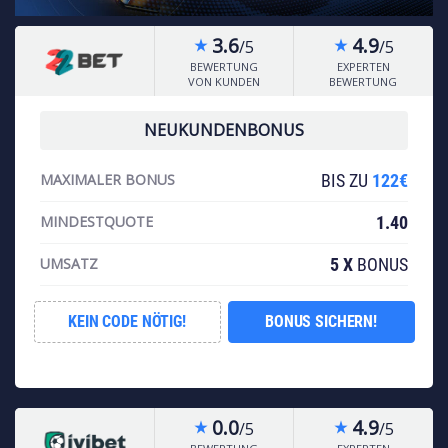
3.6
4.9
/5
/5
star_rate
star_rate
BEWERTUNG
EXPERTEN
VON KUNDEN
BEWERTUNG
NEUKUNDENBONUS
BIS ZU
122€
MAXIMALER BONUS
1.40
MINDESTQUOTE
5 X
BONUS
UMSATZ
KEIN CODE NÖTIG!
BONUS SICHERN!
0.0
4.9
/5
/5
star_rate
star_rate