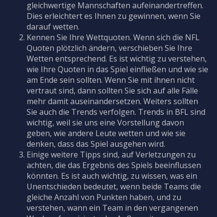
gleichwertige Mannschaften aufeinandertreffen.
Dies erleichtert es Ihnen zu gewinnen, wenn Sie
darauf wetten.
Kennen Sie Ihre Wettquoten. Wenn sich die NFL
Quoten plötzlich ändern, verschieben Sie Ihre
Wetten entsprechend. Es ist wichtig zu verstehen,
wie Ihre Quoten in das Spiel einfließen und wie sie
am Ende sein sollten. Wenn Sie mit ihnen nicht
vertraut sind, dann sollten Sie sich auf alle Fälle
mehr damit auseinandersetzen. Weiters sollten
Sie auch die Trends verfolgen. Trends in BFL sind
wichtig, weil sie uns eine Vorstellung davon
geben, wie andere Leute wetten und wie sie
denken, dass das Spiel ausgehen wird.
Einige weitere Tipps sind, auf Verletzungen zu
achten, die das Ergebnis des Spiels beeinflussen
könnten. Es ist auch wichtig, zu wissen, was ein
Unentschieden bedeutet, wenn beide Teams die
gleiche Anzahl von Punkten haben, und zu
verstehen, wann ein Team in den vergangenen