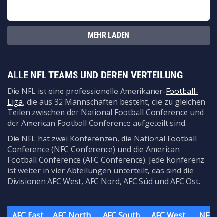
MEHR LADEN
ALLE NFL TEAMS UND DEREN VERTEILUNG
Die NFL ist eine professionelle Amerikaner-
Football-
Liga
, die aus 32 Mannschaften besteht, die zu gleichen
Teilen zwischen der National Football Conference und
der American Football Conference aufgeteilt sind.
Die NFL hat zwei Konferenzen, die National Football
Conference (NFC Conference) und die American
Football Conference (AFC Conference). Jede Konferenz
ist weiter in vier Abteilungen unterteilt, das sind die
Divisionen AFC West, AFC Nord, AFC Süd und AFC Ost.
AFC East
AFC North
AFC South
AFC West
NFC 