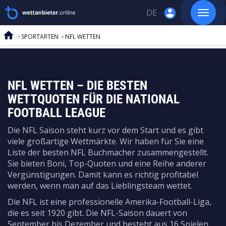
account_circle
DE
Toggle
navigat
Skip
home
EN
SPORTARTEN
NFL WETTEN
to
content
RU
NFL WETTEN – DIE BESTEN
WETTQUOTEN FÜR DIE NATIONAL
FOOTBALL LEAGUE
-->
Die NFL Saison steht kurz vor dem Start und es gibt
viele großartige Wettmärkte. Wir haben für Sie eine
Liste der besten NFL Buchmacher zusammengestellt.
Sie bieten Boni, Top-Quoten und eine Reihe anderer
-->
Vergünstigungen. Damit kann es richtig profitabel
werden, wenn man auf das Lieblingsteam wettet.
Die NFL ist eine professionelle Amerika-Football-Liga,
-->
die es seit 1920 gibt. Die NFL-Saison dauert von
September bis Dezember und besteht aus 16 Spielen