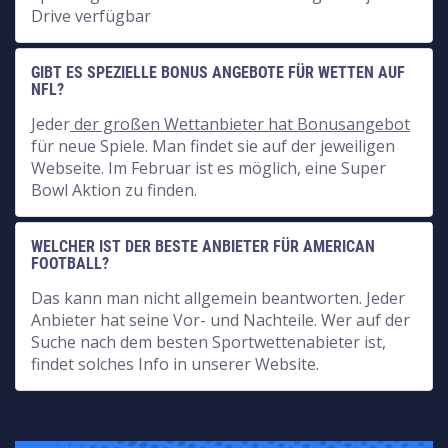
Drive verfügbar
GIBT ES SPEZIELLE BONUS ANGEBOTE FÜR WETTEN AUF
NFL?
Jeder
der großen Wettanbieter hat Bonusangebot
für neue Spiele. Man findet sie auf der jeweiligen
Webseite. Im Februar ist es möglich, eine Super
Bowl Aktion zu finden.
WELCHER IST DER BESTE ANBIETER FÜR AMERICAN
FOOTBALL?
Das kann man nicht allgemein beantworten. Jeder
Anbieter hat seine Vor- und Nachteile. Wer auf der
Suche nach dem besten Sportwettenabieter ist,
findet solches Info in unserer Website.