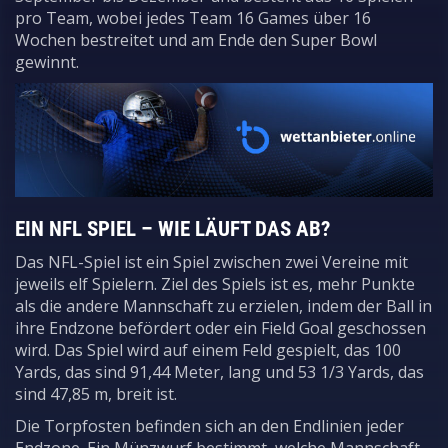
pro Team, wobei jedes Team 16 Games über 16
Wochen bestreitet und am Ende den Super Bowl
gewinnt.
EIN NFL SPIEL – WIE LÄUFT DAS AB?
Das NFL-Spiel ist ein Spiel zwischen zwei Vereine mit
jeweils elf Spielern. Ziel des Spiels ist es, mehr Punkte
als die andere Mannschaft zu erzielen, indem der Ball in
ihre Endzone befördert oder ein Field Goal geschossen
wird. Das Spiel wird auf einem Feld gespielt, das 100
Yards, das sind 91,44 Meter, lang und 53 1/3 Yards, das
sind 47,85 m, breit ist.
Die Torpfosten befinden sich an den Endlinien jeder