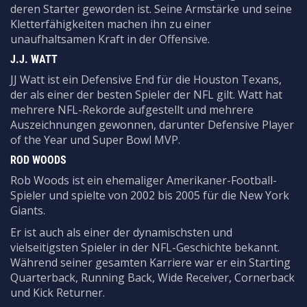
deren Starter geworden ist. Seine Armstärke und seine
Kletterfähigkeiten machen ihn zu einer
unaufhaltsamen Kraft in der Offensive.
J.J. WATT
JJ Watt ist ein Defensive End für die Houston Texans,
der als einer der besten Spieler der NFL gilt. Watt hat
mehrere NFL-Rekorde aufgestellt und mehrere
Auszeichnungen gewonnen, darunter Defensive Player
of the Year und Super Bowl MVP.
ROD WOODS
Rob Woods ist ein ehemaliger Amerikaner-Football-
Spieler und spielte von 2002 bis 2005 für die New York
Giants.
Er ist auch als einer der dynamischsten und
vielseitigsten Spieler in der NFL-Geschichte bekannt.
Während seiner gesamten Karriere war er ein Starting
Quarterback, Running Back, Wide Receiver, Cornerback
und Kick Returner.