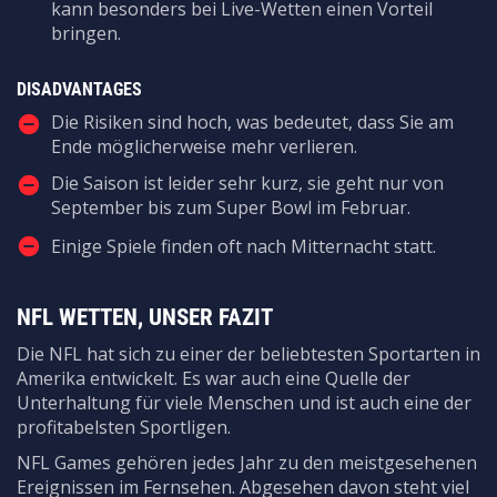
kann besonders bei Live-Wetten einen Vorteil
bringen.
DISADVANTAGES
Die Risiken sind hoch, was bedeutet, dass Sie am
Ende möglicherweise mehr verlieren.
Die Saison ist leider sehr kurz, sie geht nur von
September bis zum Super Bowl im Februar.
Einige Spiele finden oft nach Mitternacht statt.
NFL WETTEN, UNSER FAZIT
Die NFL hat sich zu einer der beliebtesten Sportarten in
Amerika entwickelt. Es war auch eine Quelle der
Unterhaltung für viele Menschen und ist auch eine der
profitabelsten Sportligen.
NFL Games gehören jedes Jahr zu den meistgesehenen
Ereignissen im Fernsehen. Abgesehen davon steht viel