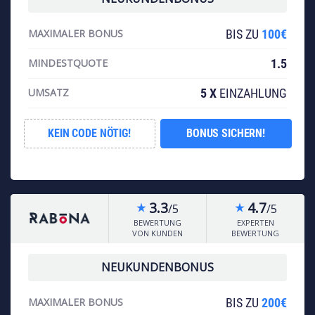
BIS ZU
100€
MAXIMALER BONUS
1.5
MINDESTQUOTE
5 X
EINZAHLUNG
UMSATZ
KEIN CODE NÖTIG!
BONUS SICHERN!
3.3
4.7
/5
/5
star_rate
star_rate
BEWERTUNG
EXPERTEN
VON KUNDEN
BEWERTUNG
NEUKUNDENBONUS
BIS ZU
200€
MAXIMALER BONUS