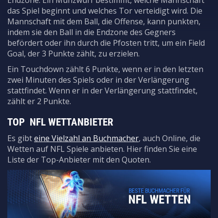
Endzone. Ein Münzwurf bestimmt, welche Mannschaft
das Spiel beginnt und welches Tor verteidigt wird. Die
Mannschaft mit dem Ball, die Offense, kann punkten,
indem sie den Ball in die Endzone des Gegners
befördert oder ihn durch die Pfosten tritt, um ein Field
Goal, der 3 Punkte zählt, zu erzielen.
Ein Touchdown zählt 6 Punkte, wenn er in den letzten
zwei Minuten des Spiels oder in der Verlängerung
stattfindet. Wenn er in der Verlängerung stattfindet,
zählt er 2 Punkte.
TOP NFL WETTANBIETER
Es gibt
eine Vielzahl an Buchmacher
, auch Online, die
Wetten auf NFL Spiele anbieten. Hier finden Sie eine
Liste der Top-Anbieter mit den Quoten.