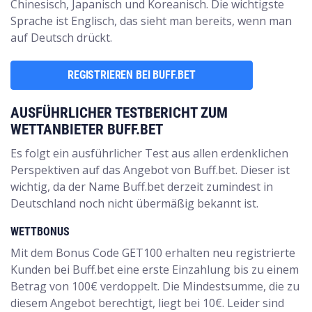
Chinesisch, Japanisch und Koreanisch. Die wichtigste
Sprache ist Englisch, das sieht man bereits, wenn man
auf Deutsch drückt.
REGISTRIEREN BEI BUFF.BET
AUSFÜHRLICHER TESTBERICHT ZUM
WETTANBIETER BUFF.BET
Es folgt ein ausführlicher Test aus allen erdenklichen
Perspektiven auf das Angebot von Buff.bet. Dieser ist
wichtig, da der Name Buff.bet derzeit zumindest in
Deutschland noch nicht übermäßig bekannt ist.
WETTBONUS
Mit dem Bonus Code GET100 erhalten neu registrierte
Kunden bei Buff.bet eine erste Einzahlung bis zu einem
Betrag von 100€ verdoppelt. Die Mindestsumme, die zu
diesem Angebot berechtigt, liegt bei 10€. Leider sind