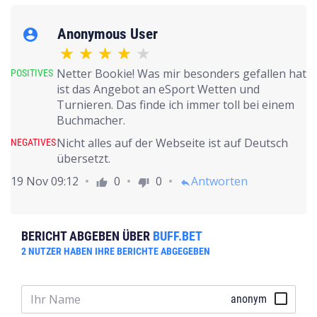
Anonymous User
account_circle
Netter Bookie! Was mir besonders gefallen hat
POSITIVES
ist das Angebot an eSport Wetten und
Turnieren. Das finde ich immer toll bei einem
Buchmacher.
Nicht alles auf der Webseite ist auf Deutsch
NEGATIVES
übersetzt.
19 Nov 09:12
0
0
Antworten
thumb_up
thumb_down
reply
BERICHT ABGEBEN ÜBER
BUFF.BET
2
NUTZER HABEN IHRE BERICHTE ABGEGEBEN
anonym