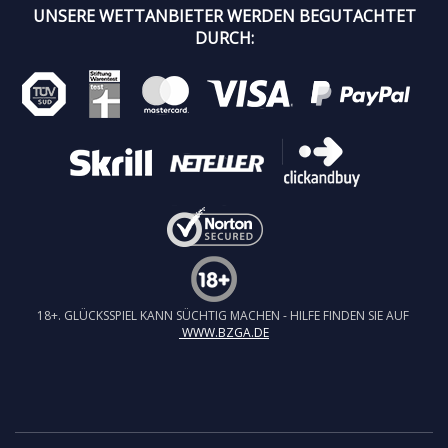
UNSERE WETTANBIETER WERDEN BEGUTACHTET
DURCH:
18+. GLÜCKSSPIEL KANN SÜCHTIG MACHEN - HILFE FINDEN SIE AUF
WWW.BZGA.DE