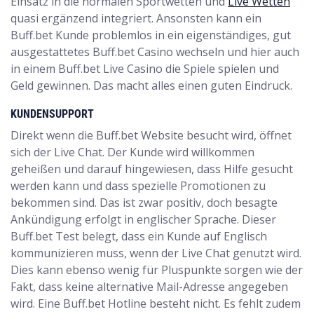
Einsatz in die normalen Sportwetten und
Live Wetten
quasi ergänzend integriert. Ansonsten kann ein
Buff.bet Kunde problemlos in ein eigenständiges, gut
ausgestattetes Buff.bet Casino wechseln und hier auch
in einem Buff.bet Live Casino die Spiele spielen und
Geld gewinnen. Das macht alles einen guten Eindruck.
KUNDENSUPPORT
Direkt wenn die Buff.bet Website besucht wird, öffnet
sich der Live Chat. Der Kunde wird willkommen
geheißen und darauf hingewiesen, dass Hilfe gesucht
werden kann und dass spezielle Promotionen zu
bekommen sind. Das ist zwar positiv, doch besagte
Ankündigung erfolgt in englischer Sprache. Dieser
Buff.bet Test belegt, dass ein Kunde auf Englisch
kommunizieren muss, wenn der Live Chat genutzt wird.
Dies kann ebenso wenig für Pluspunkte sorgen wie der
Fakt, dass keine alternative Mail-Adresse angegeben
wird. Eine Buff.bet Hotline besteht nicht. Es fehlt zudem