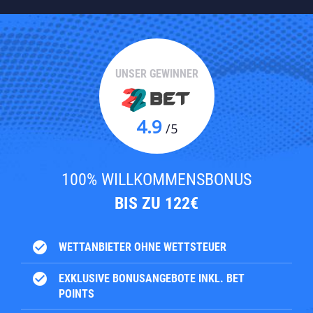
UNSER GEWINNER
4.9
/5
100% WILLKOMMENSBONUS
BIS ZU 122€
check_circle
WETTANBIETER OHNE WETTSTEUER
check_circle
EXKLUSIVE BONUSANGEBOTE INKL. BET
POINTS