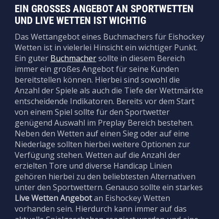
EIN GROSSES ANGEBOT AN SPORTWETTEN U
ND LIVE WETTEN IST WICHTIG
Das Wettangebot eines Buchmachers für Eishockey
Wetten ist in vielerlei Hinsicht ein wichtiger Punkt.
Ein guter
Buchmacher
sollte in diesem Bereich
immer ein großes Angebot für seine Kunden
bereitstellen können. Hierbei sind sowohl die
Anzahl der Spiele als auch die Tiefe der Wettmärkte
entscheidende Indikatoren. Bereits vor dem Start
von einem Spiel sollte für den Sportwetter
genügend Auswahl im Preplay Bereich bestehen.
Neben den Wetten auf einen Sieg oder auf eine
Niederlage sollten hierbei weitere Optionen zur
Verfügung stehen. Wetten auf die Anzahl der
erzielten Tore und diverse Handicap Linien
gehören hierbei zu den beliebtesten Alternativen
unter den Sportwettern. Genauso sollte ein starkes
Live Wetten Angebot
an Eishockey Wetten
vorhanden sein. Hierdurch kann immer auf das