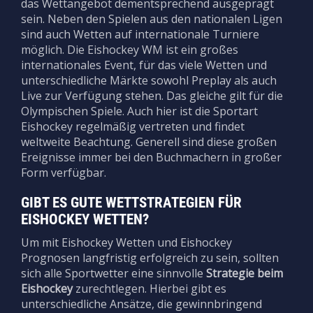
das Wettangebot dementsprechend ausgeprägt
sein. Neben den Spielen aus den nationalen Ligen
sind auch Wetten auf internationale Turniere
möglich. Die Eishockey WM ist ein großes
internationales Event, für das viele Wetten und
unterschiedliche Märkte sowohl Preplay als auch
Live zur Verfügung stehen. Das gleiche gilt für die
Olympischen Spiele. Auch hier ist die Sportart
Eishockey regelmäßig vertreten und findet
weltweite Beachtung. Generell sind diese großen
Ereignisse immer bei den Buchmachern in großer
Form verfügbar.
GIBT ES GUTE WETTSTRATEGIEN FÜR
EISHOCKEY WETTEN?
Um mit Eishockey Wetten und Eishockey
Prognosen langfristig erfolgreich zu sein, sollten
sich alle Sportwetter eine sinnvolle
Strategie beim
Eishockey
zurechtlegen. Hierbei gibt es
unterschiedliche Ansätze, die gewinnbringend