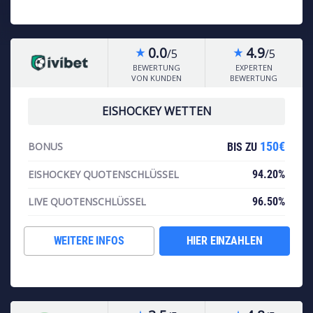
0.0
4.9
/5
/5
star_rate
star_rate
BEWERTUNG
EXPERTEN
VON KUNDEN
BEWERTUNG
EISHOCKEY WETTEN
150€
BONUS
BIS ZU
EISHOCKEY QUOTENSCHLÜSSEL
94.20%
LIVE QUOTENSCHLÜSSEL
96.50%
WEITERE INFOS
HIER EINZAHLEN