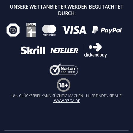
UNSERE WETTANBIETER WERDEN BEGUTACHTET
DURCH:
18+. GLÜCKSSPIEL KANN SÜCHTIG MACHEN - HILFE FINDEN SIE AUF
WWW.BZGA.DE