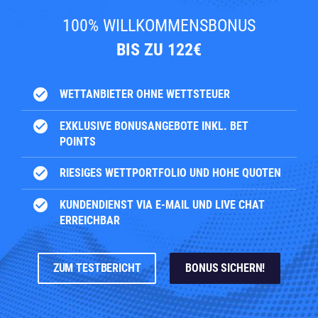
100% WILLKOMMENSBONUS
BIS ZU 122€
check_circle
WETTANBIETER OHNE WETTSTEUER
check_circle
EXKLUSIVE BONUSANGEBOTE INKL. BET
POINTS
check_circle
RIESIGES WETTPORTFOLIO UND HOHE QUOTEN
check_circle
KUNDENDIENST VIA E-MAIL UND LIVE CHAT
ERREICHBAR
ZUM TESTBERICHT
BONUS SICHERN!