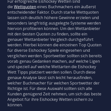
Für erfolgreiche Eishockey Wetten sind
die
Wettquoten
eines Buchmachers ein äußerst
entscheidender Faktor. Durch starke Wettquoten
lassen sich deutlich höhere Gewinne erzielen und
besonders langfristig ausgelegte Systeme werden
hiervon profitieren können. Um den Wettanbieter
mit den besten Quoten zu finden, sollte ein
genauer Wettanbieter Vergleich durchgeführt
werden. Hierbei können die einzelnen Top Quoten
für diverse Eishockey Spiele eingesehen und
verglichen werden. Sportwetter sollten sich bereits
vorab genau Gedanken machen, auf welche Ligen
und speziell auf welche Wettarten die Eishockey
Wett Tipps platziert werden sollen. Durch diese
genaue Analyse lässt sich leicht herausfinden,
welcher Buchmacher für welchen Sportwetter der
Richtige ist. Für diese Auswahl sollten sich alle
Kunden genügend Zeit nehmen, um sich das beste
Angebot für ihre Eishockey Wetten sichern zu
können.