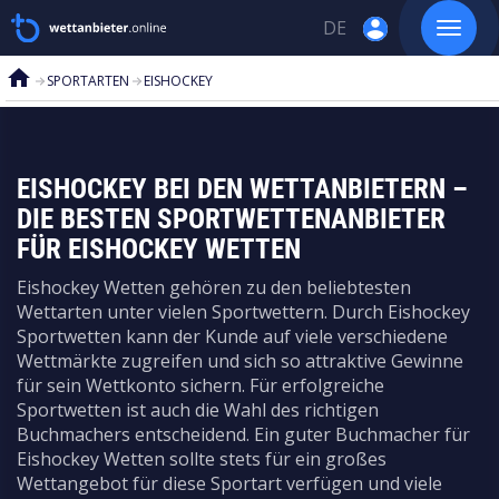
account_circle
DE
Toggle
navigat
Skip
home
EN
SPORTARTEN
EISHOCKEY
to
content
RU
EISHOCKEY BEI DEN WETTANBIETERN –
DIE BESTEN SPORTWETTENANBIETER
FÜR EISHOCKEY WETTEN
-->
Eishockey Wetten gehören zu den beliebtesten
Wettarten unter vielen Sportwettern. Durch Eishockey
Sportwetten kann der Kunde auf viele verschiedene
Wettmärkte zugreifen und sich so attraktive Gewinne
-->
für sein Wettkonto sichern. Für erfolgreiche
Sportwetten ist auch die Wahl des richtigen
Buchmachers entscheidend. Ein guter Buchmacher für
-->
Eishockey Wetten sollte stets für ein großes
Wettangebot für diese Sportart verfügen und viele