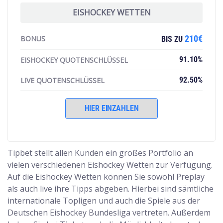
EISHOCKEY WETTEN
210€
BONUS
BIS ZU
91.10%
EISHOCKEY QUOTENSCHLÜSSEL
92.50%
LIVE QUOTENSCHLÜSSEL
HIER EINZAHLEN
Tipbet stellt allen Kunden ein großes Portfolio an
vielen verschiedenen Eishockey Wetten zur Verfügung.
Auf die Eishockey Wetten können Sie sowohl Preplay
als auch live ihre Tipps abgeben. Hierbei sind sämtliche
internationale Topligen und auch die Spiele aus der
Deutschen Eishockey Bundesliga vertreten. Außerdem