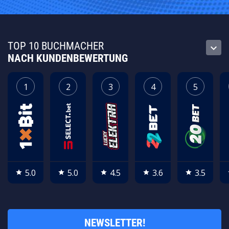
TOP 10 BUCHMACHER
keyboard_arrow_down
NACH KUNDENBEWERTUNG
1
2
3
4
5
5.0
5.0
4.5
3.6
3.5
star
star
star
star
star
NEWSLETTER!