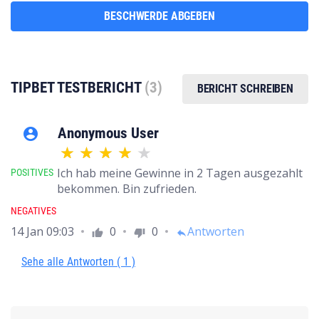
BESCHWERDE ABGEBEN
TIPBET TESTBERICHT
(3)
BERICHT SCHREIBEN
Anonymous User
account_circle
Ich hab meine Gewinne in 2 Tagen ausgezahlt
POSITIVES
bekommen. Bin zufrieden.
NEGATIVES
14 Jan 09:03
0
0
Antworten
thumb_up
thumb_down
reply
Sehe alle Antworten ( 1 )