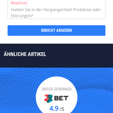
Negatives
BERICHT ABGEBEN
ÄHNLICHE ARTIKEL
UNSER GEWINNER
4.9
/5