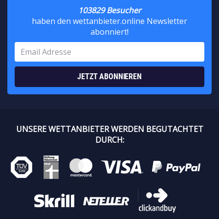
103829 Besucher
haben den wettanbieter.online Newsletter
abonniert!
JETZT ABONNIEREN
UNSERE WETTANBIETER WERDEN BEGUTACHTET
DURCH: