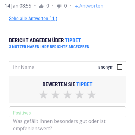
14 Jan 08:55
0
0
Antworten
thumb_up
thumb_down
reply
Sehe alle Antworten ( 1 )
BERICHT ABGEBEN ÜBER
TIPBET
3
NUTZER HABEN IHRE BERICHTE ABGEGEBEN
anonym
BEWERTEN SIE
TIPBET
Positives