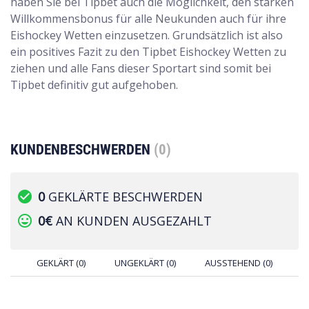
haben Sie bei Tipbet auch die Möglichkeit, den starken
Willkommensbonus für alle Neukunden auch für ihre
Eishockey Wetten einzusetzen. Grundsätzlich ist also
ein positives Fazit zu den Tipbet Eishockey Wetten zu
ziehen und alle Fans dieser Sportart sind somit bei
Tipbet definitiv gut aufgehoben.
KUNDENBESCHWERDEN
(0)
check_circle
0
GEKLÄRTE BESCHWERDEN
tag_faces
0€
AN KUNDEN AUSGEZAHLT
GEKLÄRT (0)
UNGEKLÄRT (0)
AUSSTEHEND (0)