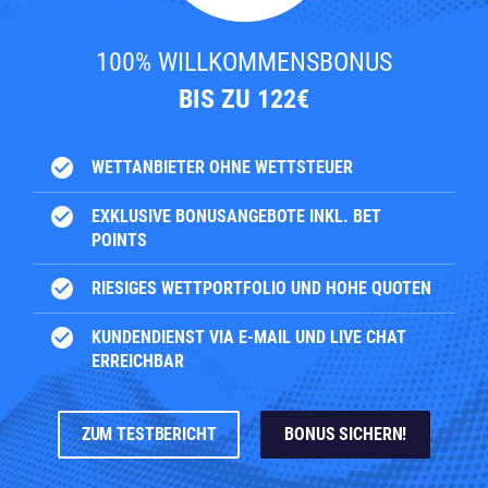
100% WILLKOMMENSBONUS
BIS ZU 122€
check_circle
WETTANBIETER OHNE WETTSTEUER
check_circle
EXKLUSIVE BONUSANGEBOTE INKL. BET
POINTS
check_circle
RIESIGES WETTPORTFOLIO UND HOHE QUOTEN
check_circle
KUNDENDIENST VIA E-MAIL UND LIVE CHAT
ERREICHBAR
ZUM TESTBERICHT
BONUS SICHERN!