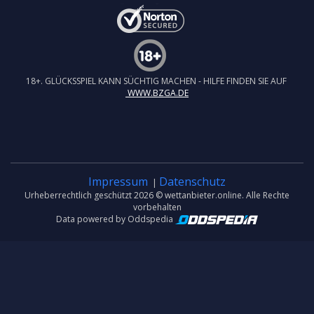
18+. GLÜCKSSPIEL KANN SÜCHTIG MACHEN - HILFE FINDEN SIE AUF
WWW.BZGA.DE
Impressum
Datenschutz
|
Urheberrechtlich geschützt 2026 © wettanbieter.online. Alle Rechte
vorbehalten
Data powered by Oddspedia