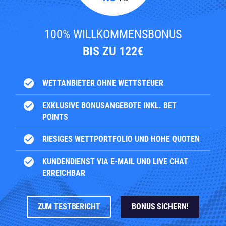
100% WILLKOMMENSBONUS
BIS ZU 122€
check_circle
WETTANBIETER OHNE WETTSTEUER
check_circle
EXKLUSIVE BONUSANGEBOTE INKL. BET
POINTS
check_circle
RIESIGES WETTPORTFOLIO UND HOHE QUOTEN
check_circle
KUNDENDIENST VIA E-MAIL UND LIVE CHAT
ERREICHBAR
ZUM TESTBERICHT
BONUS SICHERN!