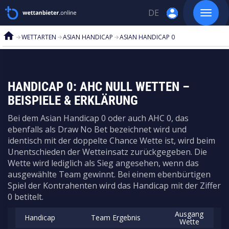
account_circle
DE
Toggle
navigat
Skip
home
EN
WETTARTEN
ASIAN HANDICAP
ASIAN HANDICAP 0
to
content
RU
HANDICAP 0: AHC NULL WETTEN –
BEISPIELE & ERKLÄRUNG
Bei dem Asian Handicap 0 oder auch AHC 0, das
-->
ebenfalls als Draw No Bet bezeichnet wird und
identisch mit der doppelte Chance Wette ist, wird beim
Unentschieden der Wetteinsatz zurückgegeben. Die
Wette wird lediglich als Sieg angesehen, wenn das
-->
ausgewählte Team gewinnt. Bei einem ebenbürtigen
Spiel der Kontrahenten wird das Handicap mit der Ziffer
0 betitelt.
-->