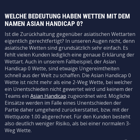
WELCHE BEDEUTUNG HABEN WETTEN MIT DEM
NAMEN ASIAN HANDICAP 0?
Ist die Zurückhaltung gegenüber asiatischen Wettarten
eigentlich gerechtfertigt? In unseren Augen nicht, denn
asiatische Wetten sind grundsätzlich sehr einfach. Es
fehlt vielen Kunden lediglich eine genaue Erklärung der
Wettart. Auch in unserem Fallbeispiel, der Asian
Handicap 0 Wette, sind etwaige Ungereimtheiten
schnell aus der Welt zu schaffen. Die Asian Handicap 0
Wette ist nicht mehr als eine 2-Weg Wette, bei welcher
ein Unentschieden nicht gewertet wird und keinem der
Teams ein
Asian Handicap
zugeordnet wird. Mögliche
Einsätze werden im Falle eines Unentschieden der
Partie daher umgehend zurückerstattet, bzw. mit der
Wettquote 1.00 abgerechnet. Für den Kunden besteht
also deutlich weniger Risiko, als bei einer normalen 3-
Weg Wette.