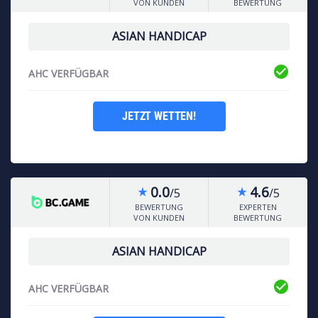
VON KUNDEN
BEWERTUNG
ASIAN HANDICAP
check_circle
AHC VERFÜGBAR
JETZT WETTEN!
0.0
4.6
/5
/5
star_rate
star_rate
BEWERTUNG
EXPERTEN
VON KUNDEN
BEWERTUNG
ASIAN HANDICAP
check_circle
AHC VERFÜGBAR