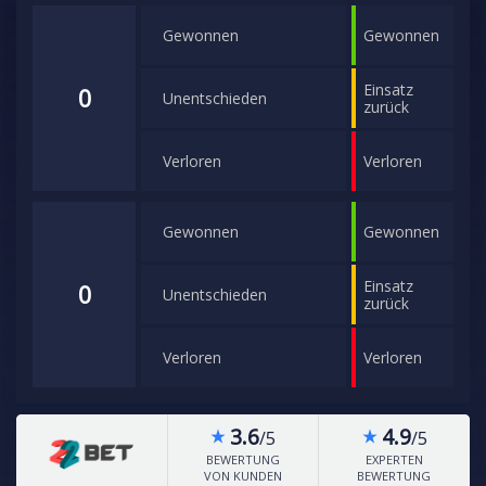
3.6
4.9
/5
/5
star_rate
star_rate
BEWERTUNG
EXPERTEN
VON KUNDEN
BEWERTUNG