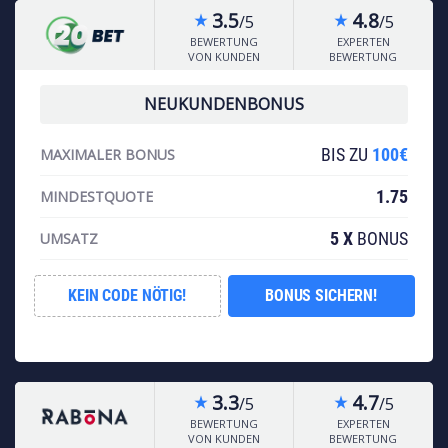
3.5
4.8
/5
/5
star_rate
star_rate
BEWERTUNG
EXPERTEN
VON KUNDEN
BEWERTUNG
NEUKUNDENBONUS
BIS ZU
100€
MAXIMALER BONUS
1.75
MINDESTQUOTE
5 X
BONUS
UMSATZ
KEIN CODE NÖTIG!
BONUS SICHERN!
3.3
4.7
/5
/5
star_rate
star_rate
BEWERTUNG
EXPERTEN
VON KUNDEN
BEWERTUNG