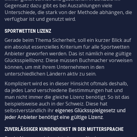
Gegensatz dazu gibt es bei Auszahlungen viele
Unterschiede, die stark von der Methode abhängen, die
verfügbar ist und genutzt wird.
SPORTWETTEN LIZENZ
Gerade beim Thema Sicherheit, soll ein kurzer Blick auf
ein absolut essenzielles Kriterium für alle Sportwetten
Anbieter geworfen werden. Das ist nämlich eine gültige
Glücksspiellizenz. Diese müssen Buchmacher vorweisen
können, um mit ihrem Unternehmen in den
unterschiedlichen Ländern aktiv zu sein.
Kompliziert wird es in dieser Hinsicht oftmals deshalb,
da jedes Land verschiedene Bestimmungen hat und
man nicht immer die gleiche Lizenz benötigt. So ist das
beispielsweise auch in der Schweiz. Diese hat
selbstverständlich ihr
eigenes Glücksspielgesetz und
jeder Anbieter benötigt eine gültige Lizenz
.
ZUVERLÄSSIGER KUNDENDIENST IN DER MUTTERSPRACHE