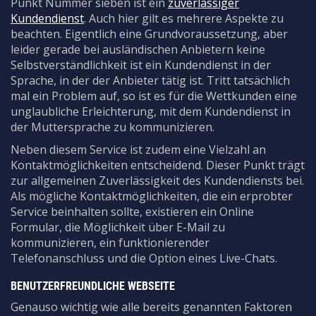
Punkt Nummer sieben ist ein
zuverlässiger
Kundendienst
. Auch hier gilt es mehrere Aspekte zu
beachten. Eigentlich eine Grundvoraussetzung, aber
leider gerade bei ausländischen Anbietern keine
Selbstverständlichkeit ist ein Kundendienst in der
Sprache, in der der Anbieter tätig ist. Tritt tatsächlich
mal ein Problem auf, so ist es für die Wettkunden eine
unglaubliche Erleichterung, mit dem Kundendienst in
der Muttersprache zu kommunizieren.
Neben diesem Service ist zudem eine Vielzahl an
Kontaktmöglichkeiten entscheidend. Dieser Punkt trägt
zur allgemeinen Zuverlässigkeit des Kundendiensts bei.
Als mögliche Kontaktmöglichkeiten, die ein erprobter
Service beinhalten sollte, existieren ein Online
Formular, die Möglichkeit über E-Mail zu
kommunizieren, ein funktionierender
Telefonanschluss und die Option eines Live-Chats.
BENUTZERFREUNDLICHE WEBSEITE
Genauso wichtig wie alle bereits genannten Faktoren