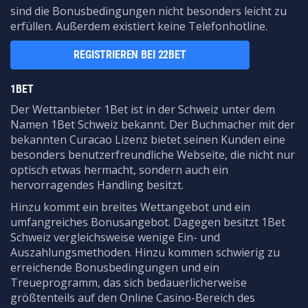
sind die Bonusbedingungen nicht besonders leicht zu
erfüllen. Außerdem existiert keine Telefonhotline.
REGISTRIEREN BEI 22BET
1BET
Der Wettanbieter 1Bet ist in der Schweiz unter dem
Namen 1Bet Schweiz bekannt. Der Buchmacher mit der
bekannten Curacao Lizenz bietet seinen Kunden eine
besonders benutzerfreundliche Webseite, die nicht nur
optisch etwas hermacht, sondern auch ein
hervorragendes Handling besitzt.
Hinzu kommt ein breites Wettangebot und ein
umfangreiches Bonusangebot. Dagegen besitzt 1Bet
Schweiz vergleichsweise wenige Ein- und
Auszahlungsmethoden. Hinzu kommen schwierig zu
erreichende Bonusbedingungen und ein
Treueprogramm, das sich bedauerlicherweise
größtenteils auf den Online Casino-Bereich des