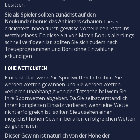
besitzen.
Sie als Spieler sollten zunächst auf den
Neukundenbonus des Anbieters schauen
. Dieser
erleichtert Ihnen durch gewisse Vorteile den Start ins
Wettbusiness. Da diese Art von Match Bonus allerdings
schnell verflogen ist, sollten Sie sich zudem nach
Treueprogrammen und Boni ohne Einzahlung
erkundigen.
HOHE WETTQUOTEN
Eines ist klar, wenn Sie Sportwetten betreiben. Sie
werden Wetten gewinnen und Sie werden Wetten
verlieren unabhängig von der Tatsache bei wem Sie
Ihre Sportwetten abgeben. Da Sie selbstverständlich
Ihren kompletten Einsatz verlieren, wenn eine Wette
nicht erfolgreich ist, sollten Sie zusehen einen
möglichst hohen Gewinn bei allen erfolgreichen Wetten
zu generieren.
Dieser Gewinn ist natürlich von der Höhe der