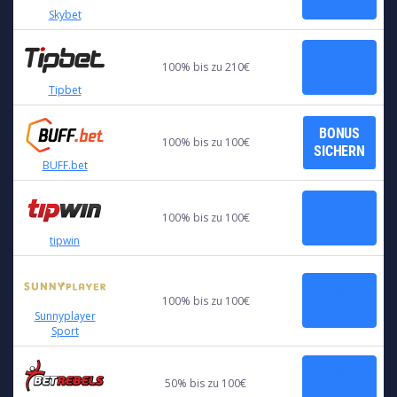
SICHERN
Skybet
BONUS
100% bis zu 210€
SICHERN
Tipbet
BONUS
100% bis zu 100€
SICHERN
BUFF.bet
BONUS
100% bis zu 100€
SICHERN
tipwin
BONUS
100% bis zu 100€
SICHERN
Sunnyplayer
Sport
BONUS
50% bis zu 100€
SICHERN