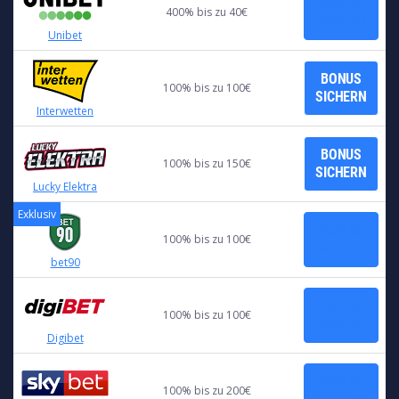
BONUS
400% bis zu 40€
SICHERN
Unibet
BONUS
100% bis zu 100€
SICHERN
Interwetten
BONUS
100% bis zu 150€
SICHERN
Lucky Elektra
BONUS
100% bis zu 100€
SICHERN
bet90
BONUS
100% bis zu 100€
SICHERN
Digibet
BONUS
100% bis zu 200€