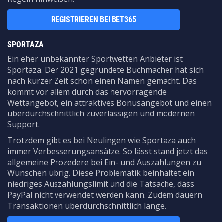
REGISTRIEREN BEI BET365
SPORTAZA
Ein eher unbekannter Sportwetten Anbieter ist
Sportaza. Der 2021 gegründete Buchmacher hat sich
nach kurzer Zeit schon einen Namen gemacht. Das
kommt vor allem durch das hervorragende
Wettangebot, ein attraktives Bonusangebot und einen
überdurchschnittlich zuverlässigen und modernen
Support.
Trotzdem gibt es bei Neulingen wie Sportaza auch
immer Verbesserungsansätze. So lässt stand jetzt das
allgemeine Prozedere bei Ein- und Auszahlungen zu
Wünschen übrig. Diese Problematik beinhaltet ein
niedriges Auszahlungslimit und die Tatsache, dass
PayPal nicht verwendet werden kann. Zudem dauern
Transaktionen überdurchschnittlich lange.