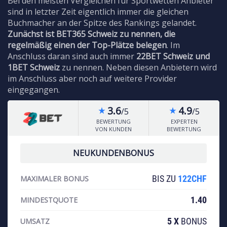
Bei den meisten Vergleichen für Sportwetten Anbieter
sind in letzter Zeit eigentlich immer die gleichen
Buchmacher an der Spitze des Rankings gelandet.
Zunächst ist BET365 Schweiz zu nennen, die
regelmäßig einen der Top-Plätze belegen
. Im
Anschluss daran sind auch immer
22BET Schweiz und
1BET Schweiz
zu nennen. Neben diesen Anbietern wird
im Anschluss aber noch auf weitere Provider
eingegangen.
3.6
4.9
/5
/5
star_rate
star_rate
BEWERTUNG
EXPERTEN
VON KUNDEN
BEWERTUNG
NEUKUNDENBONUS
BIS ZU
122CHF
MAXIMALER BONUS
1.40
MINDESTQUOTE
5 X
BONUS
UMSATZ