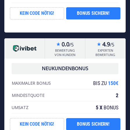
KEIN CODE NÖTIG!
BONUS SICHERN!
0.0
4.9
/5
/5
star_rate
star_rate
BEWERTUNG
EXPERTEN
VON KUNDEN
BEWERTUNG
NEUKUNDENBONUS
BIS ZU
150€
MAXIMALER BONUS
2
MINDESTQUOTE
5 X
BONUS
UMSATZ
KEIN CODE NÖTIG!
BONUS SICHERN!