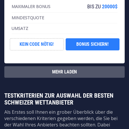
BIS ZU
20000$
MAXIMALER BONUS
MINDESTQUOTE
UMSATZ
KEIN CODE NÖTIG!
BONUS SICHERN!
MEHR LADEN
TESTKRITERIEN ZUR AUSWAHL DER BESTEN
SCHWEIZER WETTANBIETER
Als Erstes soll Ihnen ein grober Überblick über die
verschiedenen Kriterien gegeben werden, die Sie bei
der Wahl Ihres Anbieters beachten sollten. Dabei