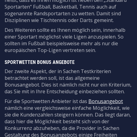
heißt, dass es Ihnen möglich ist neben den „Standard
Sportarten“ Fußball, Basketball, Tennis auch auf
sogenannte Randsportarten zu wetten. Damit sind
Disziplinen wie Tischtennis oder Darts gemeint.
Des Weiteren sollte es Ihnen möglich sein, innerhalb
einer Sportart möglichst viele Ligen anzuspielen. So
sollten im Fußball beispielsweise mehr als nur die
europäischen Top-Ligen vertreten sein.
SPORTWETTEN BONUS ANGEBOTE
Der zweite Aspekt, der in Sachen Testkriterien
betrachtet werden soll, ist das allgemeine
Bonusangebot. Dies ist nämlich nicht nur ein Kriterium,
das Sie mit in Ihre Entscheidung einbeziehen sollten.
Für die Sportwetten Anbieter ist das
Bonusangebot
nämlich eine vergleichsweise einfache Möglichkeit, wie
sie die Kundenzahlen steigern können. Das liegt daran,
dass hier die Möglichkeit besteht sich von der
Konkurrenz abzuheben, da die Provider in Sachen
Gestaltung des Bonusangebots einige Freiheiten