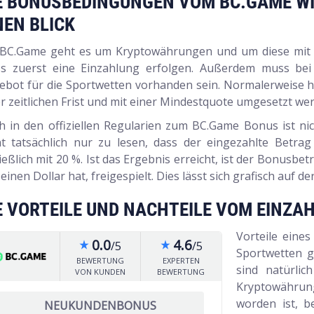
E BONUSBEDINGUNGEN VOM BC.GAME 
NEN BLICK
 BC.Game geht es um Kryptowährungen und um diese mit
s zuerst eine Einzahlung erfolgen. Außerdem muss bei 
ebot für die Sportwetten vorhanden sein. Normalerweise h
r zeitlichen Frist und mit einer Mindestquote umgesetzt we
h in den offiziellen Regularien zum BC.Game Bonus ist nic
ht tatsächlich nur zu lesen, dass der eingezahlte Betra
ießlich mit 20 %. Ist das Ergebnis erreicht, ist der Bonusbet
einen Dollar hat, freigespielt. Dies lässt sich grafisch auf
E VORTEILE UND NACHTEILE VOM EINZ
Vorteile eine
0.0
4.6
/5
/5
star_rate
star_rate
Sportwetten gü
BEWERTUNG
EXPERTEN
sind natürli
VON KUNDEN
BEWERTUNG
Kryptowähru
worden ist, b
NEUKUNDENBONUS