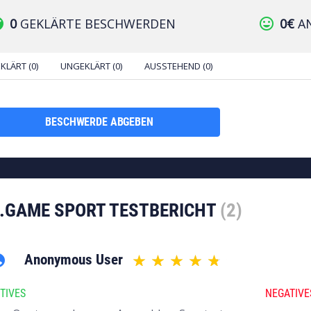
rcle
0
GEKLÄRTE BESCHWERDEN
tag_faces
0€
AN
KLÄRT (0)
UNGEKLÄRT (0)
AUSSTEHEND (0)
BESCHWERDE ABGEBEN
.GAME SPORT TESTBERICHT
(2)
Anonymous User
circle
TIVES
NEGATIVE