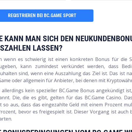
REGISTRIEREN BEI BC.GAME SPORT
E KANN MAN SICH DEN NEUKUNDENBON
SZAHLEN LASSEN?
h wenn es schwierig ist einen konkreten Bonus für die S
ugeben, kann zumindest verkündet werden, dass Bed
uhalten sind, wenn eine Auszahlung das Ziel ist. Das ist na
Game oder allgemein für Anbieter, bei denen mit Kryptowä
l allerdings kein spezieller BC.Game Bonus angekündigt is
annt. Die, die es gibt, gelten für das BC.Game Casino. Da
t so aus, dass das eingezahlte Geld mit einem Prozent mult
rozent, bevor es freigespielt ist. Dieser Vorgang ist auch
arten.