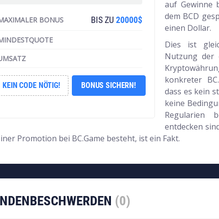
auf Gewinne 
dem BCD gespi
BIS ZU
20000$
MAXIMALER BONUS
einen Dollar.
MINDESTQUOTE
Dies ist glei
Nutzung der 
UMSATZ
Kryptowährun
konkreter B
KEIN CODE NÖTIG!
BONUS SICHERN!
dass es kein s
keine Bedingun
Regularien 
entdecken sind
iner Promotion bei BC.Game besteht, ist ein Fakt.
UNDENBESCHWERDEN
(0)