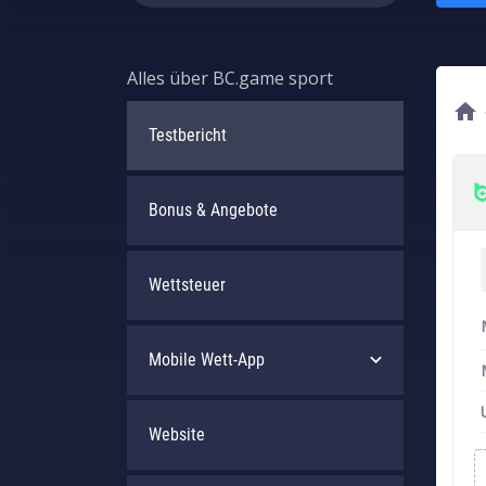
Alles über BC.game sport
home
Testbericht
Bonus & Angebote
Wettsteuer
keyboard_arrow_down
Mobile Wett-App
Website