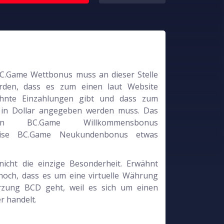
.Game Wettbonus muss an dieser Stelle
rden, dass es zum einen laut Website
hnte Einzahlungen gibt und dass zum
s in Dollar angegeben werden muss. Das
n BC.Game Willkommensbonus
eise BC.Game Neukundenbonus etwas
nicht die einzige Besonderheit. Erwähnt
och, dass es um eine virtuelle Währung
rzung BCD geht, weil es sich um einen
r handelt.