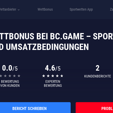
ettanbieter
Wettbonus
Sportwetten App
Z
TTBONUS BEI BC.GAME – SPO
D UMSATZBEDINGUNGEN
0.0
4.6
2
/5
/5
KUNDENBERICHTE
BEWERTUNG
EXPERTEN
VON KUNDEN
BEWERTUNG
BERICHT SCHREIBEN
PROBL