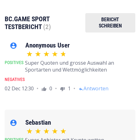
BC.GAME SPORT
BERICHT
SCHREIBEN
TESTBERICHT
(2)
Anonymous User
account_circle
Super Quoten und grosse Auswahl an
POSITIVES
Sportarten und Wettmöglichkeiten
NEGATIVES
02 Dec 12:30
0
1
Antworten
thumb_up
thumb_down
reply
Sebastian
account_circle
POSITIVES