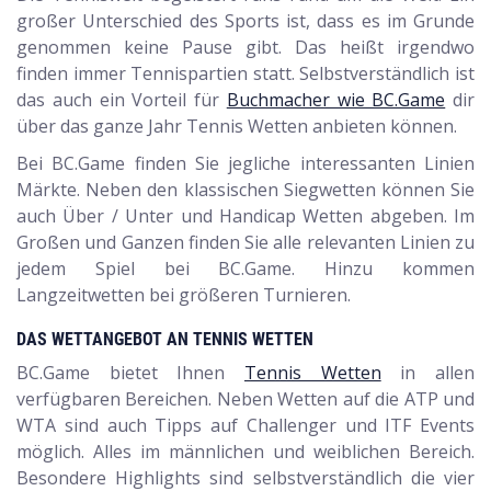
großer Unterschied des Sports ist, dass es im Grunde
genommen keine Pause gibt. Das heißt irgendwo
finden immer Tennispartien statt. Selbstverständlich ist
das auch ein Vorteil für
Buchmacher wie BC.Game
dir
über das ganze Jahr Tennis Wetten anbieten können.
Bei BC.Game finden Sie jegliche interessanten Linien
Märkte. Neben den klassischen Siegwetten können Sie
auch Über / Unter und Handicap Wetten abgeben. Im
Großen und Ganzen finden Sie alle relevanten Linien zu
jedem Spiel bei BC.Game. Hinzu kommen
Langzeitwetten bei größeren Turnieren.
DAS WETTANGEBOT AN TENNIS WETTEN
BC.Game bietet Ihnen
Tennis Wetten
in allen
verfügbaren Bereichen. Neben Wetten auf die ATP und
WTA sind auch Tipps auf Challenger und ITF Events
möglich. Alles im männlichen und weiblichen Bereich.
Besondere Highlights sind selbstverständlich die vier