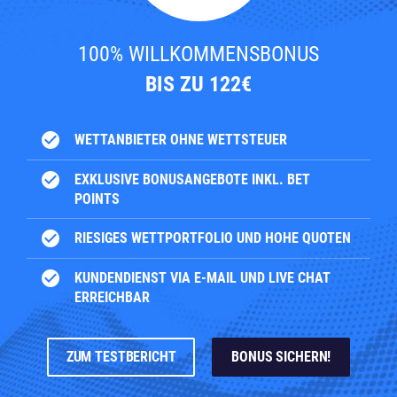
100% WILLKOMMENSBONUS
BIS ZU 122€
check_circle
WETTANBIETER OHNE WETTSTEUER
check_circle
EXKLUSIVE BONUSANGEBOTE INKL. BET
POINTS
check_circle
RIESIGES WETTPORTFOLIO UND HOHE QUOTEN
check_circle
KUNDENDIENST VIA E-MAIL UND LIVE CHAT
ERREICHBAR
ZUM TESTBERICHT
BONUS SICHERN!