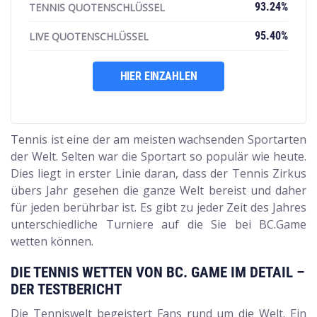
93.24%
TENNIS QUOTENSCHLÜSSEL
95.40%
LIVE QUOTENSCHLÜSSEL
HIER EINZAHLEN
Tennis ist eine der am meisten wachsenden Sportarten
der Welt. Selten war die Sportart so populär wie heute.
Dies liegt in erster Linie daran, dass der Tennis Zirkus
übers Jahr gesehen die ganze Welt bereist und daher
für jeden berührbar ist. Es gibt zu jeder Zeit des Jahres
unterschiedliche Turniere auf die Sie bei BC.Game
wetten können.
DIE TENNIS WETTEN VON BC. GAME IM DETAIL –
DER TESTBERICHT
Die Tenniswelt begeistert Fans rund um die Welt. Ein