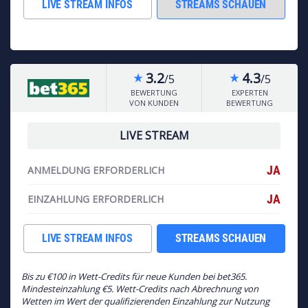
LIVE STREAM INFOS
STREAMS SCHAUEN
3.2
4.3
/5
/5
star_rate
star_rate
BEWERTUNG
EXPERTEN
VON KUNDEN
BEWERTUNG
LIVE STREAM
JA
ANMELDUNG ERFORDERLICH
JA
EINZAHLUNG ERFORDERLICH
LIVE STREAM INFOS
STREAMS SCHAUEN
Bis zu €100 in Wett-Credits für neue Kunden bei bet365.
Mindesteinzahlung €5. Wett-Credits nach Abrechnung von
Wetten im Wert der qualifizierenden Einzahlung zur Nutzung