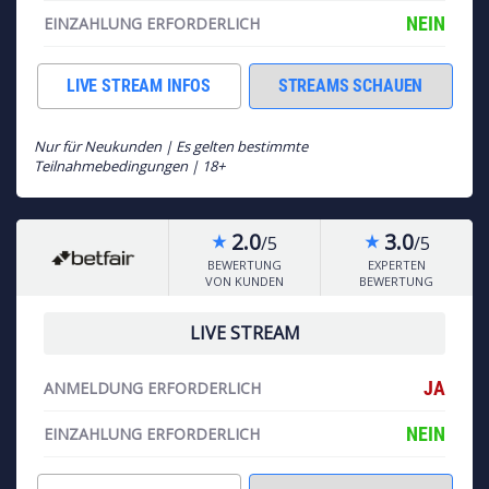
NEIN
EINZAHLUNG ERFORDERLICH
LIVE STREAM INFOS
STREAMS SCHAUEN
Nur für Neukunden | Es gelten bestimmte
Teilnahmebedingungen | 18+
2.0
3.0
/5
/5
star_rate
star_rate
BEWERTUNG
EXPERTEN
VON KUNDEN
BEWERTUNG
LIVE STREAM
JA
ANMELDUNG ERFORDERLICH
NEIN
EINZAHLUNG ERFORDERLICH