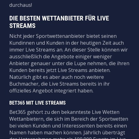
durchaus!
DIE BESTEN WETTANBIETER FÜR LIVE
STREAMS
Nicht jeder Sportwettenanbieter bietet seinen
Kundinnen und Kunden in der heutigen Zeit auch
immer Live Streams an. An dieser Stelle können wir
ausschließlich die Angebote einiger weniger
Anbieter genauer unter die Lupe nehmen, die ihren
Kunden bereits jetzt Live Streams anbieten.
Natürlich gibt es aber auch noch weitere
Buchmacher, die Live Streams bereits in ihr
offizielles Angebot integriert haben.
BET365 MIT LIVE STREAMS
Bet365 gehört zu den bekannteste Live Wetten
Wettanbietern, die sich im Bereich der Sportwetten
bei vielen Kunden und Interessenten bereits einen
Namen haben machen können. Jährlich überträgt