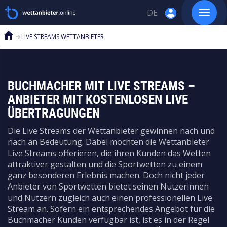
account_circle
DE
Toggle
navigat
Skip
home
EN
LIVE STREAMS WETTANBIETER
to
content
RU
BUCHMACHER MIT LIVE STREAMS –
ANBIETER MIT KOSTENLOSEN LIVE
ÜBERTRAGUNGEN
-->
Die Live Streams der Wettanbieter gewinnen nach und
nach an Bedeutung. Dabei möchten die Wettanbieter
Live Streams offerieren, die ihren Kunden das Wetten
attraktiver gestalten und die Sportwetten zu einem
-->
ganz besonderen Erlebnis machen. Doch nicht jeder
Anbieter von Sportwetten bietet seinen Nutzerinnen
und Nutzern zugleich auch einen professionellen Live
-->
Stream an. Sofern ein entsprechendes Angebot für die
Buchmacher Kunden verfügbar ist, ist es in der Regel