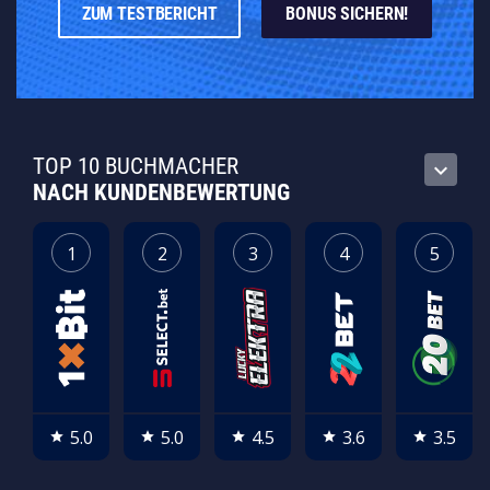
ZUM TESTBERICHT
BONUS SICHERN!
TOP 10 BUCHMACHER
keyboard_arrow_down
NACH KUNDENBEWERTUNG
1
2
3
4
5
5.0
5.0
4.5
3.6
3.5
star
star
star
star
star