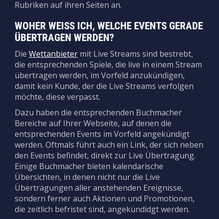
Rubriken auf ihren Seiten an.
WOHER WEISS ICH, WELCHE EVENTS GERADE Ü
BERTRAGEN WERDEN?
Die
Wettanbieter
mit Live Streams sind bestrebt,
die entsprechenden Spiele, die live in einem Stream
übertragen werden, im Vorfeld anzukündigen,
damit kein Kunde, der die Live Streams verfolgen
möchte, diese verpasst.
Dazu haben die entsprechenden Buchmacher
Bereiche auf Ihrer Webseite, auf denen die
entsprechenden Events im Vorfeld angekündigt
werden. Oftmals führt auch ein Link, der sich neben
den Events befindet, direkt zur Live Übertragung.
Einige Buchmacher bieten kalendarische
Übersichten, in denen nicht nur die Live
Übertragungen aller anstehenden Ereignisse,
sondern ferner auch Aktionen und Promotionen,
die zeitlich befristet sind, angekündidgt werden.