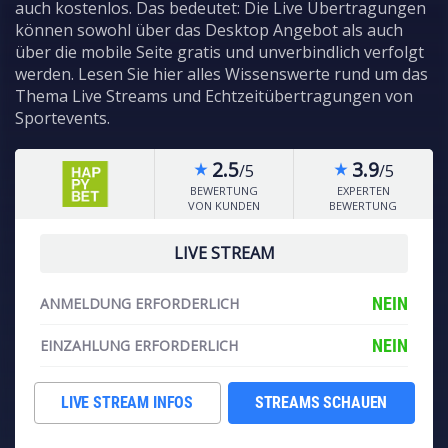
auch kostenlos. Das bedeutet: Die Live Übertragungen
können sowohl über das Desktop Angebot als auch
über die mobile Seite gratis und unverbindlich verfolgt
werden. Lesen Sie hier alles Wissenswerte rund um das
Thema Live Streams und Echtzeitübertragungen von
Sportevents.
2.5
3.9
/5
/5
star_rate
star_rate
BEWERTUNG
EXPERTEN
VON KUNDEN
BEWERTUNG
LIVE STREAM
NEIN
ANMELDUNG ERFORDERLICH
NEIN
EINZAHLUNG ERFORDERLICH
LIVE STREAM INFOS
STREAMS SCHAUEN