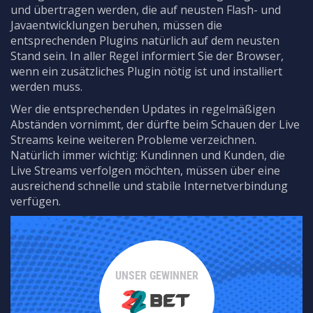
und übertragen werden, die auf neusten Flash- und
Javaentwicklungen beruhen, müssen die
entsprechenden Plugins natürlich auf dem neusten
Stand sein. In aller Regel informiert Sie der Browser,
wenn ein zusätzliches Plugin nötig ist und installiert
werden muss.
Wer die entsprechenden Updates in regelmäßigen
Abständen vornimmt, der dürfte beim Schauen der Live
Streams keine weiteren Probleme verzeichnen.
Natürlich immer wichtig: Kundinnen und Kunden, die
Live Streams verfolgen möchten, müssen über eine
ausreichend schnelle und stabile Internetverbindung
verfügen.
UNSER GEWINNER