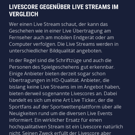
LIVESCORE GEGENÜBER LIVE STREAMS IM
VERGLEICH
Wer einen Live Stream schaut, der kann das
Geschehen wie in einer Live Übertragung am
Fernseher auch am mobilen Endgerät oder am
Computer verfolgen. Die Live Streams werden in
unterschiedlicher Bildqualität angeboten.
In der Regel sind die Schriftzüge und auch die
Personen des Spielgeschehens gut erkennbar.
Einige Anbieter bieten derzeit sogar schon
Übertragungen in HD-Qualität. Anbieter, die
bislang keine Live Streams im im Angebot haben,
bieten derweil sogenannte Livescores an. Dabei
handelt es sich um eine Art Live Ticker, der die
Sportfans auf der Sportwettenplattform über alle
Neuigkeiten rund um die diversen Live Events
informiert. Ein wirklicher Ersatz für einen
hochqualitativen Stream ist ein Livescore natürlich
nicht. Seinen Zweck erfüllt der Livescore aber