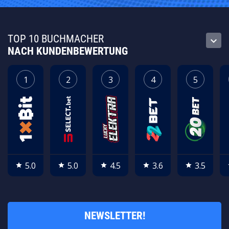
TOP 10 BUCHMACHER
keyboard_arrow_down
NACH KUNDENBEWERTUNG
1
2
3
4
5
5.0
5.0
4.5
3.6
3.5
star
star
star
star
star
NEWSLETTER!