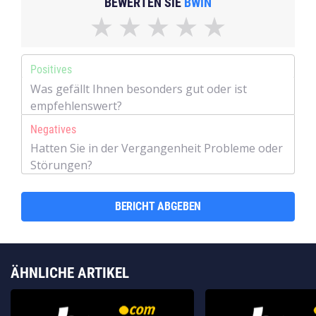
BEWERTEN SIE
BWIN
Positives
Negatives
BERICHT ABGEBEN
ÄHNLICHE ARTIKEL