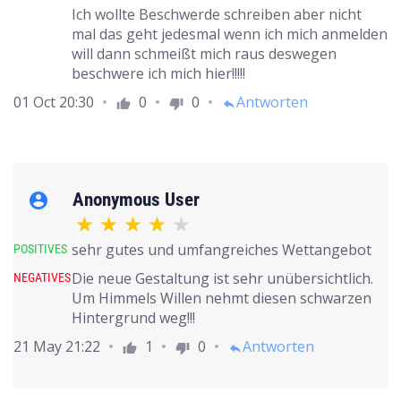
Ich wollte Beschwerde schreiben aber nicht
mal das geht jedesmal wenn ich mich anmelden
will dann schmeißt mich raus deswegen
beschwere ich mich hier!!!!!
01 Oct 20:30
0
0
Antworten
thumb_up
thumb_down
reply
Anonymous User
account_circle
sehr gutes und umfangreiches Wettangebot
POSITIVES
Die neue Gestaltung ist sehr unübersichtlich.
NEGATIVES
Um Himmels Willen nehmt diesen schwarzen
Hintergrund weg!!!
21 May 21:22
1
0
Antworten
thumb_up
thumb_down
reply