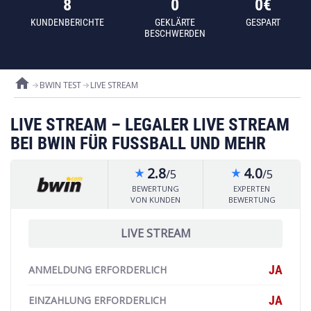
8
0
0€
KUNDENBERICHTE
GEKLÄRTE
GESPART
BESCHWERDEN
home
BWIN TEST
LIVE STREAM
LIVE STREAM – LEGALER LIVE STREAM
BEI BWIN FÜR FUSSBALL UND MEHR
2.8
4.0
/5
/5
star_rate
star_rate
BEWERTUNG
EXPERTEN
VON KUNDEN
BEWERTUNG
LIVE STREAM
JA
ANMELDUNG ERFORDERLICH
JA
EINZAHLUNG ERFORDERLICH