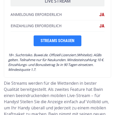
LIVE STREAM
JA
ANMELDUNG ERFORDERLICH
JA
EINZAHLUNG ERFORDERLICH
STREAMS SCHAUEN
18+. Suchtrisiko. Buwei.de. Offiziell Lizenziert (Whitelist). AGBs
gelten. Teilnahme nur für Neukunden. Mindesteinzahlung 10 €.
Einzahlungs- und Bonusbetrag 3x in 90 Tagen einsetzen.
Mindestquote 1.7.
Die Streams werden für die Wettenden in bester
Qualität bereitgestellt. Als zweites Feature hat Bwin
einen beeindruckenden mobilen Live-Stream – für
Handys! Stellen Sie die Anzeige einfach auf Vollbild um,
um Ihr Handy überall und jederzeit zu einem mobilen
Kraftpaket zu machen. Bwin nimmt mit seinen neuen