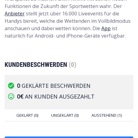
Funktionen die Zukunft der Sportwetten wahr. Der
Anbieter
stellt jetzt über 16.000 Liveevents für die
Handys bereit, welche die Wettenden im Vollbildmodus
anschauen und dabei wetten können. Die
App
ist
natürlich für Android- und iPhone-Geräte verfügbar.
KUNDENBESCHWERDEN
(0)
check_circle
0
GEKLÄRTE BESCHWERDEN
tag_faces
0€
AN KUNDEN AUSGEZAHLT
GEKLÄRT (0)
UNGEKLÄRT (0)
AUSSTEHEND (1)