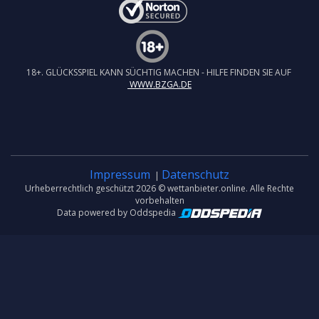
18+. GLÜCKSSPIEL KANN SÜCHTIG MACHEN - HILFE FINDEN SIE AUF
WWW.BZGA.DE
Impressum
Datenschutz
|
Urheberrechtlich geschützt 2026 © wettanbieter.online. Alle Rechte
vorbehalten
Data powered by Oddspedia