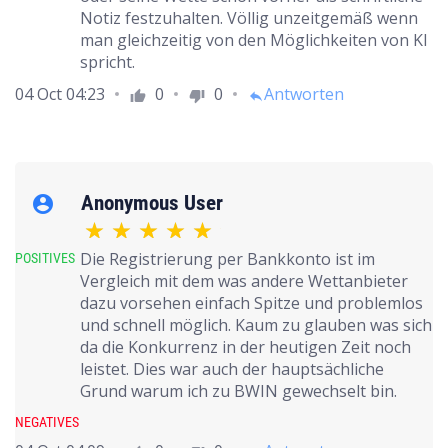
Notiz festzuhalten. Völlig unzeitgemäß wenn
man gleichzeitig von den Möglichkeiten von KI
spricht.
04 Oct 04:23
0
0
Antworten
thumb_up
thumb_down
reply
Anonymous User
account_circle
Die Registrierung per Bankkonto ist im
POSITIVES
Vergleich mit dem was andere Wettanbieter
dazu vorsehen einfach Spitze und problemlos
und schnell möglich. Kaum zu glauben was sich
da die Konkurrenz in der heutigen Zeit noch
leistet. Dies war auch der hauptsächliche
Grund warum ich zu BWIN gewechselt bin.
NEGATIVES