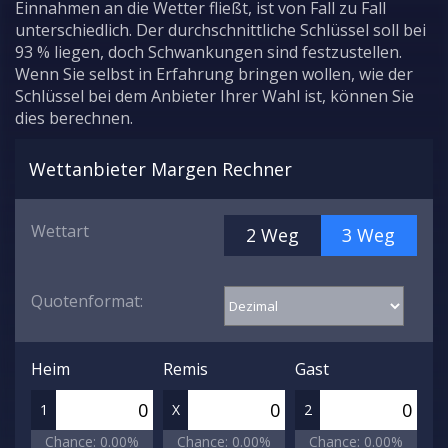
Einnahmen an die Wetter fließt, ist von Fall zu Fall
unterschiedlich. Der durchschnittliche Schlüssel soll bei
93 % liegen, doch Schwankungen sind festzustellen.
Wenn Sie selbst in Erfahrung bringen wollen, wie der
Schlüssel bei dem Anbieter Ihrer Wahl ist, können Sie
dies berechnen.