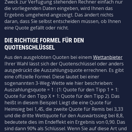
Zweck zur Verfügung stehenden Rechner einfach nur
die vorliegenden Daten eingeben, wird Ihnen das
Ergebnis umgehend angezeigt. Das ändert nichts
daran, dass Sie selbst entscheiden müssen, ob Ihnen
eine Quote gefällt oder nicht.
DIE RICHTIGE FORMEL FÜR DEN
QUOTENSCHLÜSSEL
Aus den ausgelobten Quoten bei einem
Wettanbieter
Ihrer Wahl lässt sich der Quotenschlüssel oder anders
ausgedrückt die Auszahlungsquote errechnen. Es gibt
eine offizielle Formel. Diese lautet bei einer
sogenannten 3-Weg-Wette wie hier beschrieben:
Auszahlungsquote = 1 : (1: Quote für den Tipp 1 + 1:
Quote für den Tipp X + 1: Quote für den Tipp 2). Das
heißt in diesem Beispiel: Liegt die eine Quote für
Heimsieg bei 1,45, die zweite Quote für Remis bei 3,33
und die dritte Wettquote für den Auswärtssieg bei 8,8,
bedeutete dies im Endeffekt ein Ergebnis von 0,90. Das
sind dann 90% als Schlüssel. Wenn Sie auf diese Art und