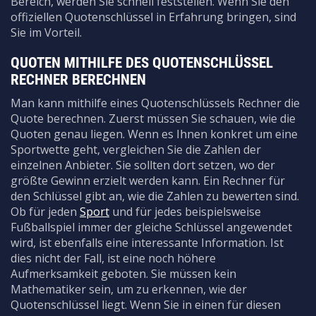
Bereich, werden Sie schnell feststellen. Wenn Sie den
offiziellen Quotenschlüssel in Erfahrung bringen, sind
Sie im Vorteil.
QUOTEN MITHILFE DES QUOTENSCHLÜSSEL
RECHNER BERECHNEN
Man kann mithilfe eines Quotenschlüssels Rechner die
Quote berechnen. Zuerst müssen Sie schauen, wie die
Quoten genau liegen. Wenn es Ihnen konkret um eine
Sportwette geht, vergleichen Sie die Zahlen der
einzelnen Anbieter. Sie sollten dort setzen, wo der
größte Gewinn erzielt werden kann. Ein Rechner für
den Schlüssel gibt an, wie die Zahlen zu bewerten sind.
Ob für jeden
Sport
und für jedes beispielsweise
Fußballspiel immer der gleiche Schlüssel angewendet
wird, ist ebenfalls eine interessante Information. Ist
dies nicht der Fall, ist eine noch höhere
Aufmerksamkeit geboten. Sie müssen kein
Mathematiker sein, um zu erkennen, wie der
Quotenschlüssel liegt. Wenn Sie in einen für diesen