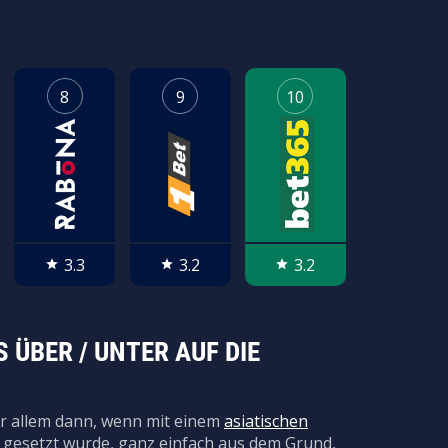
8
9
10
3.3
3.2
3.2
star
star
star
 ÜBER / UNTER AUF DIE
vor allem dann, wenn mit einem
asiatischen
r gesetzt wurde, ganz einfach aus dem Grund,