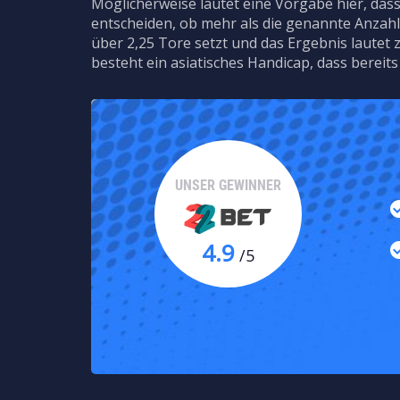
Möglicherweise lautet eine Vorgabe hier, dass
entscheiden, ob mehr als die genannte Anzahl d
über 2,25 Tore setzt und das Ergebnis lautet z
besteht ein asiatisches Handicap, dass bereits
UNSER GEWINNER
check_
4.9
check_
/5