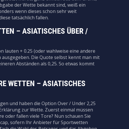
 Abgabe der Wette bekannt sind, weiß ein
sonders wenn dieses schon sehr weit
ese tatsächlich fallen.
TEN – ASIATISCHES ÜBER /
on lauten + 0.25 (oder wahlweise eine andere
ich ausgegeben. Die Quote selbst kennt man mit
eineren Abständen als 0,25. So etwas kommt
ORE WETTEN – ASIATISCHES
igen und haben die Option Over / Under 2,25
e Erklärung zur Wette. Zuerst einmal müssen
re oder fallen viele Tore? Nun schauen Sie
icap, sofern Ihr Anbieter für Sportwetten
infach die Wahl des Betrages und das Abgeben