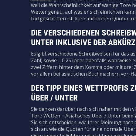
weil die Wahrscheinlichkeit auf wenige Tore hö
Wetter genau, auf was er sich einrichten kan
fortgeschritten ist, kann mit hohen Quoten re
DIE VERSCHIEDENEN SCHREIBWE
UNTER INKLUSIVE DER ABKÜR
Es gibt verschiedene Schreibweisen für das as
Zahl) sowie – 0.25 (oder ebenfalls wahlweise 
zwei Ziffern hinter dem Komma oder mit drei
vor allem bei asiatischen Buchmachern vor. Ha
DER TIPP EINES WETTPROFIS 
ÜBER / UNTER
Sie denken darüber nach sich näher mit den v
Tore Wetten – Asiatisches Über / Unter beim
Sie sich entscheiden, wie Ihrer Meinung nach 
sich an, wie die Quoten für eine normale Über
diese immer beliebter und wichtiger werdende