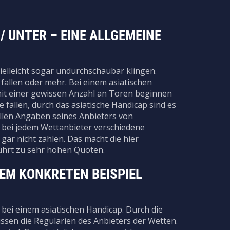
/ UNTER – EINE ALLGEMEINE
vielleicht sogar undurchschaubar klingen.
 fallen oder mehr. Bei einem asiatischen
 mit einer gewissen Anzahl an Toren beginnen
re fallen, durch das asiatische Handicap sind es
iellen Angaben seines Anbieters von
 bei jedem Wettanbieter verschiedene
 gar nicht zählen. Das macht die hier
ührt zu sehr hohen Quoten.
NEM KONKRETEN BEISPIEL
bei einem asiatischen Handicap. Durch die
sen die Regularien des Anbieters der Wetten.