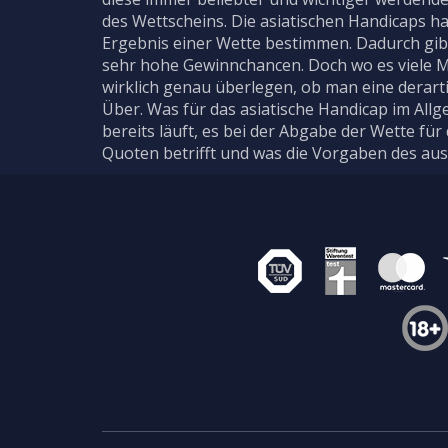
des Wettscheins. Die asiatischen Handicaps ha
Ergebnis einer Wette bestimmen. Dadurch gibt
sehr hohe Gewinnchancen. Doch wo es viele Mö
wirklich genau überlegen, ob man eine derar
Über. Was für das asiatische Handicap im Allge
bereits läuft, es bei der Abgabe der Wette fü
Quoten betrifft und was die Vorgaben des au