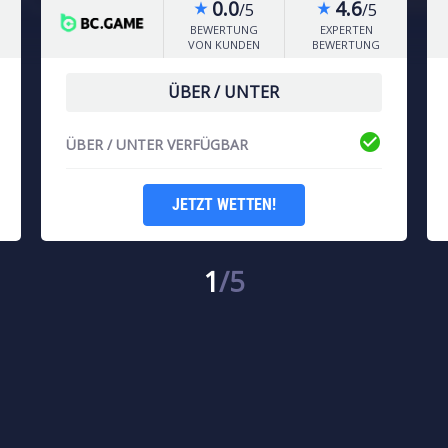
0.0
4.6
/5
/5
star_rate
star_rate
BEWERTUNG
EXPERTEN
VON KUNDEN
BEWERTUNG
ÜBER / UNTER
check_circle
ÜBER / UNTER VERFÜGBAR
JETZT WETTEN!
1
/5