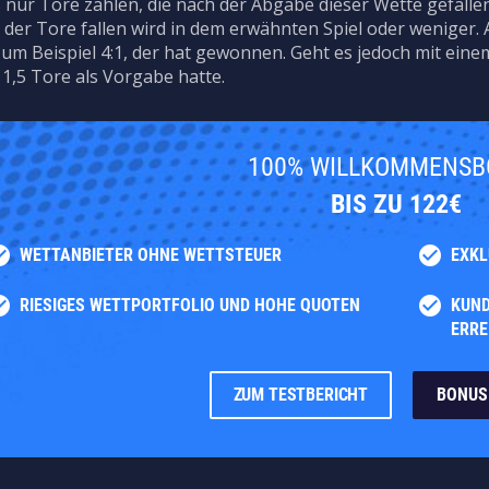
 nur Tore zählen, die nach der Abgabe dieser Wette gefalle
er Tore fallen wird in dem erwähnten Spiel oder weniger. Al
um Beispiel 4:1, der hat gewonnen. Geht es jedoch mit einem
 1,5 Tore als Vorgabe hatte.
100% WILLKOMMENSB
BIS ZU 122€
circle
check_circle
WETTANBIETER OHNE WETTSTEUER
EXKL
circle
check_circle
RIESIGES WETTPORTFOLIO UND HOHE QUOTEN
KUND
ERRE
ZUM TESTBERICHT
BONUS