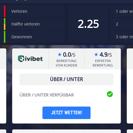
0.0
4.9
/5
/5
star_rate
star_rate
BEWERTUNG
EXPERTEN
VON KUNDEN
BEWERTUNG
ÜBER / UNTER
check_circle
ÜBER / UNTER VERFÜGBAR
JETZT WETTEN!