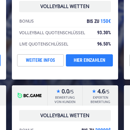
VOLLEYBALL WETTEN
150€
BONUS
BIS ZU
VOLLEYBALL QUOTENSCHLÜSSEL
93.30%
LIVE QUOTENSCHLÜSSEL
96.50%
WEITERE INFOS
HIER EINZAHLEN
0.0
4.6
/5
/5
star_rate
star_rate
BEWERTUNG
EXPERTEN
VON KUNDEN
BEWERTUNG
VOLLEYBALL WETTEN