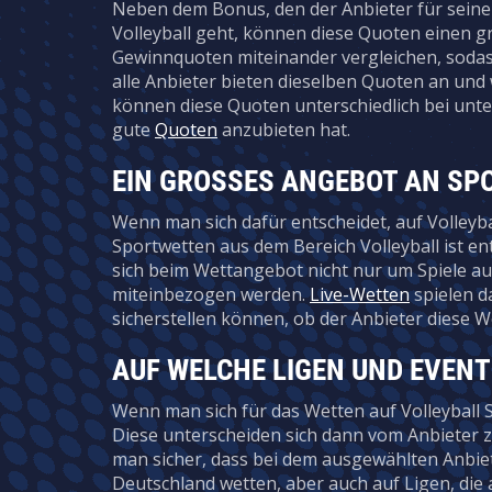
Neben dem Bonus, den der Anbieter für seine
Volleyball geht, können diese Quoten einen g
Gewinnquoten miteinander vergleichen, sodass
alle Anbieter bieten dieselben Quoten an und 
können diese Quoten unterschiedlich bei unter
gute
Quoten
anzubieten hat.
EIN GROSSES ANGEBOT AN SPO
Wenn man sich dafür entscheidet, auf Volleyb
Sportwetten aus dem Bereich Volleyball ist en
sich beim Wettangebot nicht nur um Spiele 
miteinbezogen werden.
Live-Wetten
spielen d
sicherstellen können, ob der Anbieter diese 
AUF WELCHE LIGEN UND EVEN
Wenn man sich für das Wetten auf Volleyball 
Diese unterscheiden sich dann vom Anbieter z
man sicher, dass bei dem ausgewählten Anbiet
Deutschland wetten, aber auch auf Ligen, di