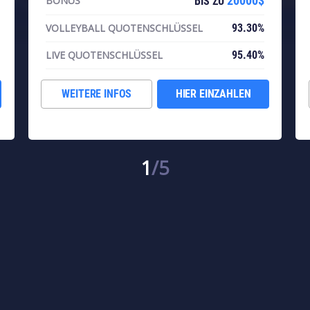
20000$
BONUS
BIS ZU
VOLLEYBALL QUOTENSCHLÜSSEL
93.30%
LIVE QUOTENSCHLÜSSEL
95.40%
WEITERE INFOS
HIER EINZAHLEN
1
/5