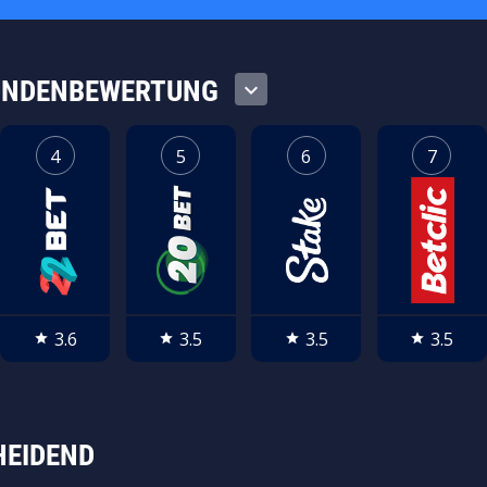
UNDENBEWERTUNG
keyboard_arrow_down
4
5
6
7
3.6
3.5
3.5
3.5
star
star
star
star
HEIDEND