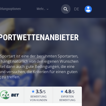
account_circle
search
DE
ahlungsoptionen
Mehr…
EN
RU
 SPORTWETTENANBIETER
Sportart ist eine der berühmten Sportarten,
rs hängt natürlich von den eigenen Wünschen
-->
etet dann auch gute Bedingungen, die eine
und versuchen, die Kriterien für einen guten
 zu treffen.
-->
3.5
4.8
/5
/5
star_rate
star_rate
BEWERTUNG
EXPERTEN
VON KUNDEN
BEWERTUNG
-->