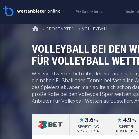
Wettanbieter
Bester W
Skip
home
SPORTARTEN
VOLLEYBALL
to
content
VOLLEYBALL BEI DEN 
FÜR VOLLEYBALL WETT
Wer Sportwetten betreibt, der hat auch schon
die neben Fußball oder Tennis bei fast alle
des Spielers ab, aber man sollte sich schon 
große Rolle bei den Volleyball Sportwetten sp
Anbieter für Volleyball Wetten aufzustellen. Am
3.6
4.9
/5
/5
star_rate
star_rate
BEWERTUNG
EXPERTEN
VON KUNDEN
BEWERTUNG