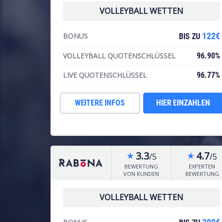
VOLLEYBALL WETTEN
122€
BONUS
BIS ZU
VOLLEYBALL QUOTENSCHLÜSSEL
96.90%
LIVE QUOTENSCHLÜSSEL
96.77%
WEITERE INFOS
HIER EINZAHLEN
3.3
4.7
/5
/5
star_rate
star_rate
BEWERTUNG
EXPERTEN
VON KUNDEN
BEWERTUNG
VOLLEYBALL WETTEN