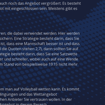
auch noch das Angebot vergrößert. Es besteht
ot mit eingeschlossen sein. Meistens gibt es
eren, die dabei verwendet werden. Hier werden
ichern. Eine Strategie besteht darin, dass Sie
 ist, dass eine Mannschaft besser ist und dass
l die Quoten stehen 2,7), dann sollten Sie auf
ategie besteht darin, dass Sie eine Satzwette
er und schneller, wobei auch auf eine Wende
m Stand von beispielsweise 19:15 nicht mehr
dem man auf Volleyball wetten kann. Es kommt
 Bedingungen und das Wettangebot
hen Anbieter Sie vertrauen wollen. In der
 Angebot in diesem Bereich.