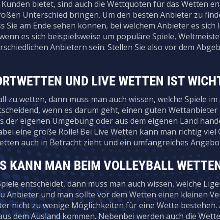
 Kunden bietet, sind auch die Wettquoten für das Wetten e
roßen Unterschied bringen. Um den besten Anbieter zu finde
 Sie am Ende sehen können, bei welchem Anbieter es sich l
wenn es sich beispielsweise um populäre Spiele, Weltmeiste
schiedlichen Anbietern sein. Stellen Sie also vor dem Abge
RTWETTEN UND LIVE WETTEN IST WICHT
all zu wetten, dann muss man auch wissen, welche Spiele i
tscheidend, wenn es darum geht, einen guten Wettanbieter zu
aus der eigenen Umgebung oder aus dem eigenen Land hande
abei eine große Rolle! Bei Live Wetten kann man richtig vie
Wetten auch in Betracht zieht und ein umfangreiches Angebo
TS KANN MAN BEIM VOLLEYBALL WETTE
Spiele entscheidet, dann muss man auch wissen, welche Lig
u Anbieter und man sollte vor dem Wetten einen kleinen Verg
er nicht zu wenige Möglichkeiten für eine Wette bestehen. 
e aus dem Ausland kommen. Nebenbei werden auch die Wett