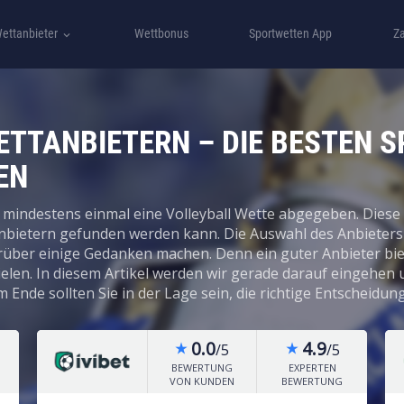
ettanbieter
Wettbonus
Sportwetten App
Z
WETTANBIETERN – DIE BESTEN
EN
 mindestens einmal eine Volleyball Wette abgegeben. Diese 
n Anbietern gefunden werden kann. Die Auswahl des Anbiete
darüber einige Gedanken machen. Denn ein guter Anbieter bi
ielen. In diesem Artikel werden wir gerade darauf eingehen 
 Ende sollten Sie in der Lage sein, die richtige Entscheidung
0.0
4.9
/5
/5
star_rate
star_rate
BEWERTUNG
EXPERTEN
VON KUNDEN
BEWERTUNG