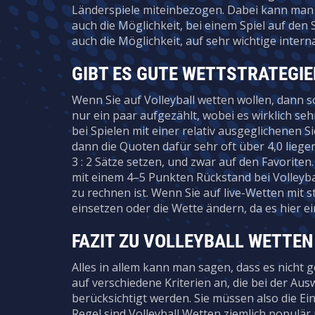
Länderspiele miteinbezogen. Dabei kann man 
auch die Möglichkeit, bei einem Spiel auf den
auch die Möglichkeit, auf sehr wichtige intern
GIBT ES GUTE WETTSTRATEGI
Wenn Sie auf Volleyball wetten wollen, dann s
nur ein paar aufgezählt, wobei es wirklich seh
bei Spielen mit einer relativ ausgeglichenen S
dann die Quoten dafür sehr oft über 4,0 liegen
3 : 2 Sätze setzen, und zwar auf den Favoriten
mit einem 4–5 Punkten Rückstand bei Volleyba
zu rechnen ist. Wenn Sie auf live-Wetten mit
einsetzen oder die Wette ändern, da es hier 
FAZIT ZU VOLLEYBALL WETTE
Alles in allem kann man sagen, dass es nicht g
auf verschiedene Kriterien an, die bei der A
berücksichtigt werden. Sie müssen also die Ei
Regel sind Volleyball Wetten ziemlich populär