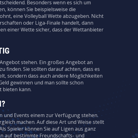
ntscheidend. Besonders wenn es sich um
n, können Sie beispielsweise die
ohnt, eine Volleyball Wette abzugeben. Nicht
rschaften oder Liga-Finale handelt, dann
ben einer Wette sicher, dass der Wettanbieter
IG
m Angebot stehen. Ein großes Angebot an
 finden. Sie sollten darauf achten, dass es
lt, sondern dass auch andere Möglichkeiten
l Geld gewinnen und man sollte schon
t bieten kann.
N?
en und Events einem zur Verfügung stehen.
leich machen. Auf diese Art und Weise stellt
Als Spieler können Sie auf Ligen aus ganz
en auf bestimmte Freundschafts- und