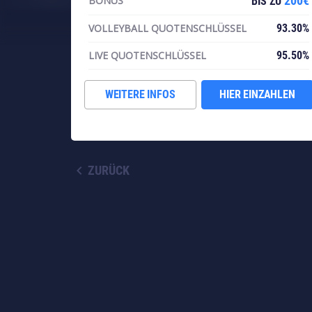
200€
BONUS
BIS ZU
VOLLEYBALL QUOTENSCHLÜSSEL
93.30%
LIVE QUOTENSCHLÜSSEL
95.50%
WEITERE INFOS
HIER EINZAHLEN
keyboard_arrow_left
ZURÜCK