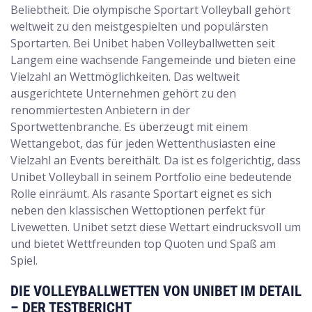
Beliebtheit. Die olympische Sportart Volleyball gehört
weltweit zu den meistgespielten und populärsten
Sportarten. Bei Unibet haben Volleyballwetten seit
Langem eine wachsende Fangemeinde und bieten eine
Vielzahl an Wettmöglichkeiten. Das weltweit
ausgerichtete Unternehmen gehört zu den
renommiertesten Anbietern in der
Sportwettenbranche. Es überzeugt mit einem
Wettangebot, das für jeden Wettenthusiasten eine
Vielzahl an Events bereithält. Da ist es folgerichtig, dass
Unibet Volleyball in seinem Portfolio eine bedeutende
Rolle einräumt. Als rasante Sportart eignet es sich
neben den klassischen Wettoptionen perfekt für
Livewetten. Unibet setzt diese Wettart eindrucksvoll um
und bietet Wettfreunden top Quoten und Spaß am
Spiel.
DIE VOLLEYBALLWETTEN VON UNIBET IM DETAIL
– DER TESTBERICHT