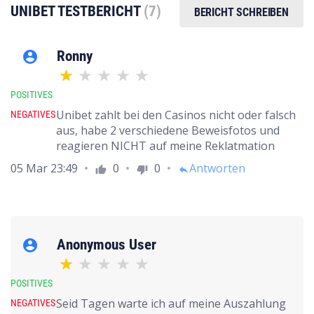
UNIBET TESTBERICHT
(7)
BERICHT SCHREIBEN
Ronny
account_circle
POSITIVES
Unibet zahlt bei den Casinos nicht oder falsch
NEGATIVES
aus, habe 2 verschiedene Beweisfotos und
reagieren NICHT auf meine Reklatmation
05 Mar 23:49
0
0
Antworten
thumb_up
thumb_down
reply
Anonymous User
account_circle
POSITIVES
Seid Tagen warte ich auf meine Auszahlung
NEGATIVES