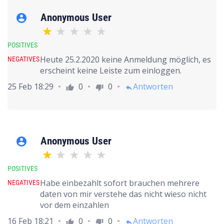
Anonymous User
account_circle
POSITIVES
Heute 25.2.2020 keine Anmeldung möglich, es
NEGATIVES
erscheint keine Leiste zum einloggen.
25 Feb 18:29
0
0
Antworten
thumb_up
thumb_down
reply
Anonymous User
account_circle
POSITIVES
Habe einbezahlt sofort brauchen mehrere
NEGATIVES
daten von mir verstehe das nicht wieso nicht
vor dem einzahlen
16 Feb 18:21
0
0
Antworten
thumb_up
thumb_down
reply