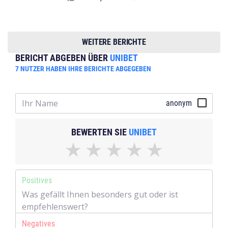
WEITERE BERICHTE
BERICHT ABGEBEN ÜBER
UNIBET
7
NUTZER HABEN IHRE BERICHTE ABGEGEBEN
anonym
BEWERTEN SIE
UNIBET
Positives
Negatives