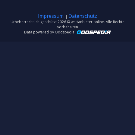
Impressum
Datenschutz
|
Urheberrechtlich geschützt 2026 © wettanbieter.online. Alle Rechte
vorbehalten
Data powered by Oddspedia