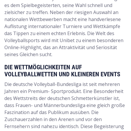
es dem Spielbegeisterten, seine Wahl schnell und
zielsicher zu treffen. Neben der riesigen Auswahl an
nationalen Wettbewerben macht eine handverlesene
Auflistung internationaler Turniere und Wettkämpfe
das Tippen zu einem echten Erlebnis. Die Welt des
Volleyballsports wird mit Unibet zu einem besonderen
Online-Highlight, das an Attraktivität und Seriosität
seines Gleichen sucht.
DIE WETTMÖGLICHKEITEN AUF
VOLLEYBALLWETTEN UND KLEINEREN EVENTS
Die deutsche Volleyball-Bundesliga ist seit mehreren
Jahren ein Premium- Sportprodukt. Eine Besonderheit
des Wettstreits der deutschen Schmetterkünstler ist,
dass Frauen- und Männerbundesliga eine gleich große
Faszination auf das Publikum ausüben. Die
Zuschauerzahlen in den Arenen und vor den
Fernsehern sind nahezu identisch. Diese Begeisterung