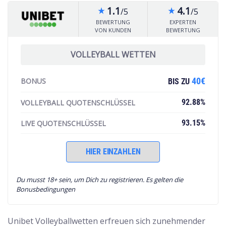
1.1
4.1
/5
/5
star_rate
star_rate
BEWERTUNG
EXPERTEN
VON KUNDEN
BEWERTUNG
VOLLEYBALL WETTEN
40€
BONUS
BIS ZU
92.88%
VOLLEYBALL QUOTENSCHLÜSSEL
93.15%
LIVE QUOTENSCHLÜSSEL
HIER EINZAHLEN
Du musst 18+ sein, um Dich zu registrieren. Es gelten die
Bonusbedingungen
Unibet Volleyballwetten erfreuen sich zunehmender