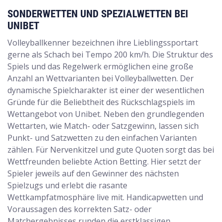
SONDERWETTEN UND SPEZIALWETTEN BEI
UNIBET
Volleyballkenner bezeichnen ihre Lieblingssportart
gerne als Schach bei Tempo 200 km/h. Die Struktur des
Spiels und das Regelwerk ermöglichen eine große
Anzahl an Wettvarianten bei Volleyballwetten. Der
dynamische Spielcharakter ist einer der wesentlichen
Gründe für die Beliebtheit des Rückschlagspiels im
Wettangebot von Unibet. Neben den grundlegenden
Wettarten, wie Match- oder Satzgewinn, lassen sich
Punkt- und Satzwetten zu den einfachen Varianten
zählen. Für Nervenkitzel und gute Quoten sorgt das bei
Wettfreunden beliebte Action Betting. Hier setzt der
Spieler jeweils auf den Gewinner des nächsten
Spielzugs und erlebt die rasante
Wettkampfatmosphäre live mit. Handicapwetten und
Voraussagen des korrekten Satz- oder
Matchergebnisses runden die erstklassigen