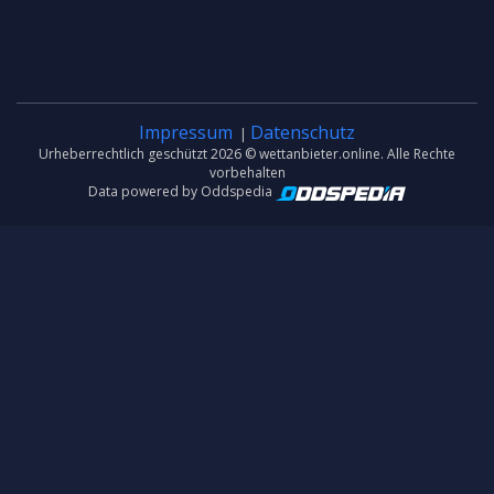
Impressum
Datenschutz
|
Urheberrechtlich geschützt 2026 © wettanbieter.online. Alle Rechte
vorbehalten
Data powered by Oddspedia