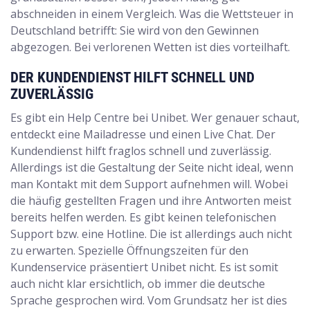
abschneiden in einem Vergleich. Was die Wettsteuer in
Deutschland betrifft: Sie wird von den Gewinnen
abgezogen. Bei verlorenen Wetten ist dies vorteilhaft.
DER KUNDENDIENST HILFT SCHNELL UND
ZUVERLÄSSIG
Es gibt ein Help Centre bei Unibet. Wer genauer schaut,
entdeckt eine Mailadresse und einen Live Chat. Der
Kundendienst hilft fraglos schnell und zuverlässig.
Allerdings ist die Gestaltung der Seite nicht ideal, wenn
man Kontakt mit dem Support aufnehmen will. Wobei
die häufig gestellten Fragen und ihre Antworten meist
bereits helfen werden. Es gibt keinen telefonischen
Support bzw. eine Hotline. Die ist allerdings auch nicht
zu erwarten. Spezielle Öffnungszeiten für den
Kundenservice präsentiert Unibet nicht. Es ist somit
auch nicht klar ersichtlich, ob immer die deutsche
Sprache gesprochen wird. Vom Grundsatz her ist dies