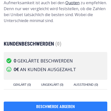
Aufmerksamkeit ist auch bei den
Quoten
zu empfehlen.
Denn nur wer vergleicht wird feststellen, ob die Zahlen
bei Unibet tatsächlich die besten sind. Wobei die
Unterschiede minimal sind.
KUNDENBESCHWERDEN
(0)
check_circle
0
GEKLÄRTE BESCHWERDEN
tag_faces
0€
AN KUNDEN AUSGEZAHLT
GEKLÄRT (0)
UNGEKLÄRT (0)
AUSSTEHEND (0)
BESCHWERDE ABGEBEN