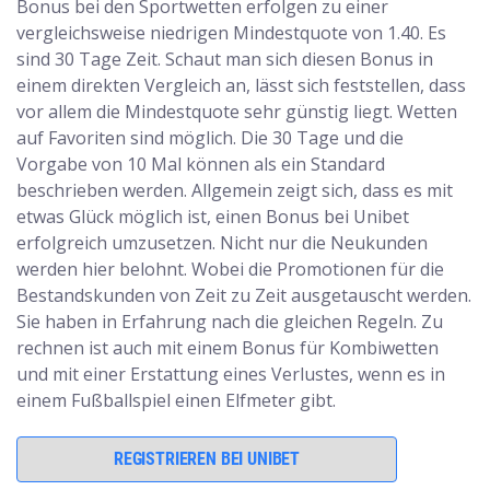
Bonus bei den Sportwetten erfolgen zu einer
vergleichsweise niedrigen Mindestquote von 1.40. Es
sind 30 Tage Zeit. Schaut man sich diesen Bonus in
einem direkten Vergleich an, lässt sich feststellen, dass
vor allem die Mindestquote sehr günstig liegt. Wetten
auf Favoriten sind möglich. Die 30 Tage und die
Vorgabe von 10 Mal können als ein Standard
beschrieben werden. Allgemein zeigt sich, dass es mit
etwas Glück möglich ist, einen Bonus bei Unibet
erfolgreich umzusetzen. Nicht nur die Neukunden
werden hier belohnt. Wobei die Promotionen für die
Bestandskunden von Zeit zu Zeit ausgetauscht werden.
Sie haben in Erfahrung nach die gleichen Regeln. Zu
rechnen ist auch mit einem Bonus für Kombiwetten
und mit einer Erstattung eines Verlustes, wenn es in
einem Fußballspiel einen Elfmeter gibt.
REGISTRIEREN BEI UNIBET