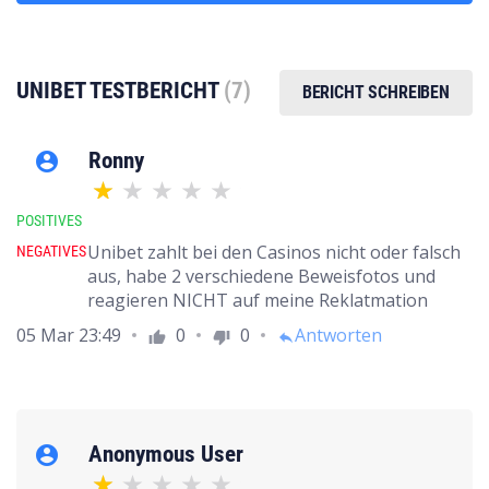
UNIBET TESTBERICHT
(7)
BERICHT SCHREIBEN
Ronny
account_circle
POSITIVES
Unibet zahlt bei den Casinos nicht oder falsch
NEGATIVES
aus, habe 2 verschiedene Beweisfotos und
reagieren NICHT auf meine Reklatmation
05 Mar 23:49
0
0
Antworten
thumb_up
thumb_down
reply
Anonymous User
account_circle