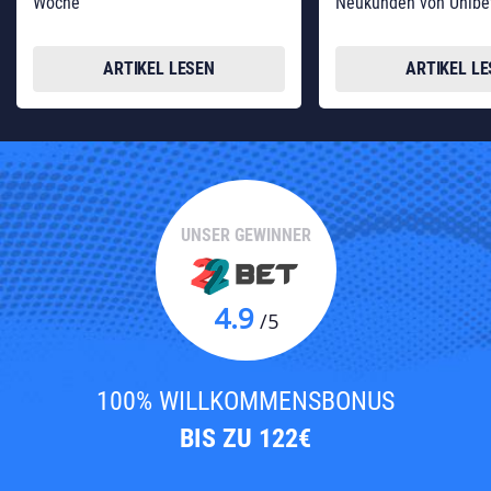
Woche
Neukunden von Unibe
ARTIKEL LESEN
ARTIKEL L
UNSER GEWINNER
4.9
/5
100% WILLKOMMENSBONUS
BIS ZU 122€