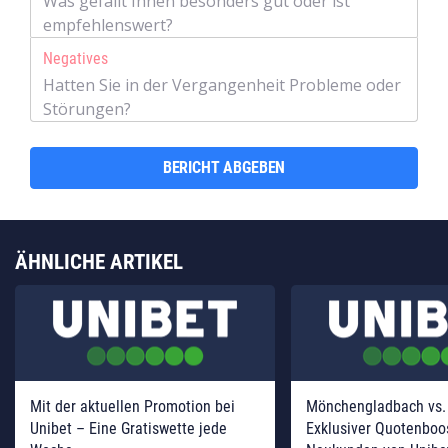
Negatives
BERICHT ABGEBEN
ÄHNLICHE ARTIKEL
Mit der aktuellen Promotion bei
Mönchengladbach vs.
Unibet – Eine Gratiswette jede
Exklusiver Quotenboos