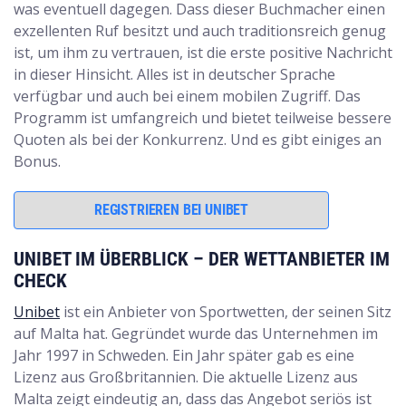
was eventuell dagegen. Dass dieser Buchmacher einen
exzellenten Ruf besitzt und auch traditionsreich genug
ist, um ihm zu vertrauen, ist die erste positive Nachricht
in dieser Hinsicht. Alles ist in deutscher Sprache
verfügbar und auch bei einem mobilen Zugriff. Das
Programm ist umfangreich und bietet teilweise bessere
Quoten als bei der Konkurrenz. Und es gibt einiges an
Bonus.
REGISTRIEREN BEI UNIBET
UNIBET IM ÜBERBLICK – DER WETTANBIETER IM
CHECK
Unibet
ist ein Anbieter von Sportwetten, der seinen Sitz
auf Malta hat. Gegründet wurde das Unternehmen im
Jahr 1997 in Schweden. Ein Jahr später gab es eine
Lizenz aus Großbritannien. Die aktuelle Lizenz aus
Malta zeigt eindeutig an, dass das Angebot seriös ist