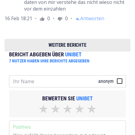
daten von mir verstehe das nicht wieso nicht
vor dem einzahlen
16 Feb 18:21
0
0
Antworten
thumb_up
thumb_down
reply
WEITERE BERICHTE
BERICHT ABGEBEN ÜBER
UNIBET
7
NUTZER HABEN IHRE BERICHTE ABGEGEBEN
anonym
BEWERTEN SIE
UNIBET
Positives