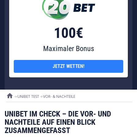
100€
Maximaler Bonus
JETZT WETTEN!
home
UNIBET TEST
VOR- & NACHTEILE
UNIBET IM CHECK – DIE VOR- UND
NACHTEILE AUF EINEN BLICK
ZUSAMMENGEFASST