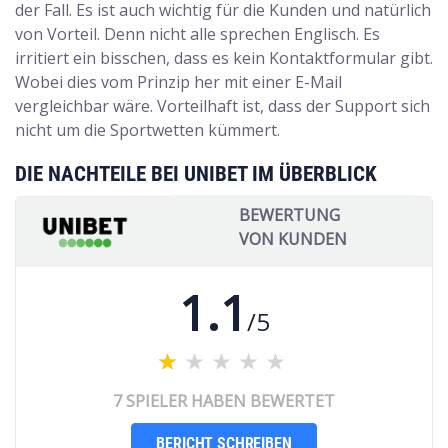
der Fall. Es ist auch wichtig für die Kunden und natürlich
von Vorteil. Denn nicht alle sprechen Englisch. Es
irritiert ein bisschen, dass es kein Kontaktformular gibt.
Wobei dies vom Prinzip her mit einer E-Mail
vergleichbar wäre. Vorteilhaft ist, dass der Support sich
nicht um die Sportwetten kümmert.
DIE NACHTEILE BEI UNIBET IM ÜBERBLICK
BEWERTUNG
VON KUNDEN
1.1
/5
7 SPIELER HABEN BEWERTET
BERICHT SCHREIBEN