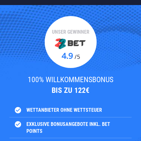
UNSER GEWINNER
4.9
/5
100% WILLKOMMENSBONUS
BIS ZU 122€
check_circle
WETTANBIETER OHNE WETTSTEUER
check_circle
EXKLUSIVE BONUSANGEBOTE INKL. BET
POINTS