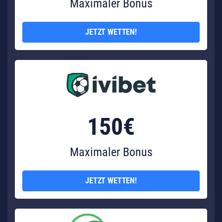
Maximaler Bonus
JETZT WETTEN!
150€
Maximaler Bonus
JETZT WETTEN!