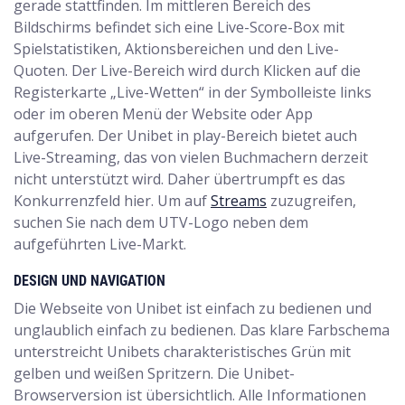
gerade stattfinden. Im mittleren Bereich des
Bildschirms befindet sich eine Live-Score-Box mit
Spielstatistiken, Aktionsbereichen und den Live-
Quoten. Der Live-Bereich wird durch Klicken auf die
Registerkarte „Live-Wetten“ in der Symbolleiste links
oder im oberen Menü der Website oder App
aufgerufen. Der Unibet in play-Bereich bietet auch
Live-Streaming, das von vielen Buchmachern derzeit
nicht unterstützt wird. Daher übertrumpft es das
Konkurrenzfeld hier. Um auf
Streams
zuzugreifen,
suchen Sie nach dem UTV-Logo neben dem
aufgeführten Live-Markt.
DESIGN UND NAVIGATION
Die Webseite von Unibet ist einfach zu bedienen und
unglaublich einfach zu bedienen. Das klare Farbschema
unterstreicht Unibets charakteristisches Grün mit
gelben und weißen Spritzern. Die Unibet-
Browserversion ist übersichtlich. Alle Informationen