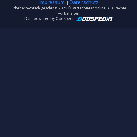
Impressum
Datenschutz
|
Urheberrechtlich geschützt 2026 © wettanbieter.online. Alle Rechte
vorbehalten
Data powered by Oddspedia