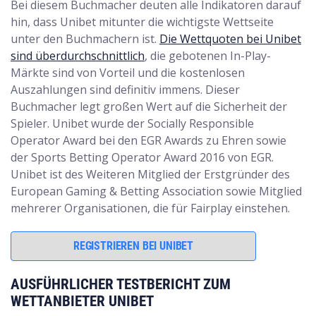
Bei diesem Buchmacher deuten alle Indikatoren darauf
hin, dass Unibet mitunter die wichtigste Wettseite
unter den Buchmachern ist.
Die Wettquoten bei Unibet
sind überdurchschnittlich
, die gebotenen In-Play-
Märkte sind von Vorteil und die kostenlosen
Auszahlungen sind definitiv immens. Dieser
Buchmacher legt großen Wert auf die Sicherheit der
Spieler. Unibet wurde der Socially Responsible
Operator Award bei den EGR Awards zu Ehren sowie
der Sports Betting Operator Award 2016 von EGR.
Unibet ist des Weiteren Mitglied der Erstgründer des
European Gaming & Betting Association sowie Mitglied
mehrerer Organisationen, die für Fairplay einstehen.
REGISTRIEREN BEI UNIBET
AUSFÜHRLICHER TESTBERICHT ZUM
WETTANBIETER UNIBET