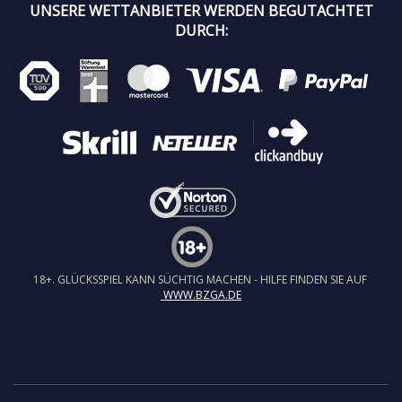
UNSERE WETTANBIETER WERDEN BEGUTACHTET
DURCH:
18+. GLÜCKSSPIEL KANN SÜCHTIG MACHEN - HILFE FINDEN SIE AUF
WWW.BZGA.DE