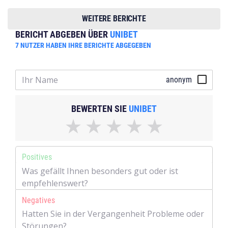
WEITERE BERICHTE
BERICHT ABGEBEN ÜBER
UNIBET
7
NUTZER HABEN IHRE BERICHTE ABGEGEBEN
anonym
BEWERTEN SIE
UNIBET
Positives
Negatives