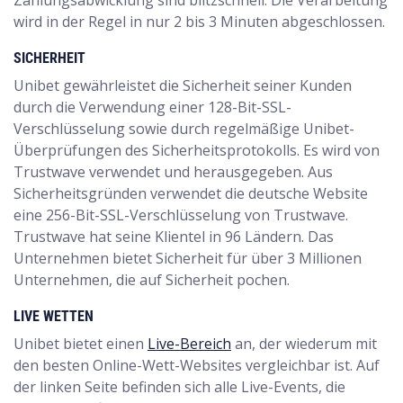
Zahlungsabwicklung sind blitzschnell. Die Verarbeitung
wird in der Regel in nur 2 bis 3 Minuten abgeschlossen.
SICHERHEIT
Unibet gewährleistet die Sicherheit seiner Kunden
durch die Verwendung einer 128-Bit-SSL-
Verschlüsselung sowie durch regelmäßige Unibet-
Überprüfungen des Sicherheitsprotokolls. Es wird von
Trustwave verwendet und herausgegeben. Aus
Sicherheitsgründen verwendet die deutsche Website
eine 256-Bit-SSL-Verschlüsselung von Trustwave.
Trustwave hat seine Klientel in 96 Ländern. Das
Unternehmen bietet Sicherheit für über 3 Millionen
Unternehmen, die auf Sicherheit pochen.
LIVE WETTEN
Unibet bietet einen
Live-Bereich
an, der wiederum mit
den besten Online-Wett-Websites vergleichbar ist. Auf
der linken Seite befinden sich alle Live-Events, die