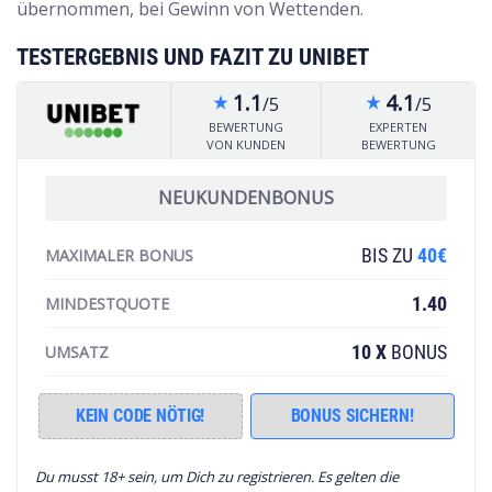
übernommen, bei Gewinn von Wettenden.
TESTERGEBNIS UND FAZIT ZU UNIBET
1.1
4.1
/5
/5
star_rate
star_rate
BEWERTUNG
EXPERTEN
VON KUNDEN
BEWERTUNG
NEUKUNDENBONUS
BIS ZU
40€
MAXIMALER BONUS
1.40
MINDESTQUOTE
10 X
BONUS
UMSATZ
KEIN CODE NÖTIG!
BONUS SICHERN!
Du musst 18+ sein, um Dich zu registrieren. Es gelten die