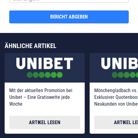
BERICHT ABGEBEN
ÄHNLICHE ARTIKEL
Mit der aktuellen Promotion bei
Mönchengladbach vs.
Unibet – Eine Gratiswette jede
Exklusiver Quotenboos
Woche
Neukunden von Unibe
ARTIKEL LESEN
ARTIKEL L