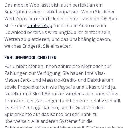
Das mobile Web lässt sich auch perfekt an ein
Smartphone oder Tablet anpassen. Wenn Sie lieber
Wett-Apps herunterladen möchten, steht im iOS App
Store eine
Unibet-App
für iOS und Android zum
Download bereit. Es wird unglaublich einfach sein,
Wetten zu platzieren, und das unabhängig davon,
welches Endgerät Sie einsetzen.
ZAHLUNGSMÖGLICHKEITEN
Für Unibet stehen Ihnen zahlreiche Methoden für
Zahlungen zur Verfügung. Sie haben Ihre Visa-,
MasterCard- und Maestro-Kredit- und Debitkarten
sowie Prepaidkarten wie Paysafe und Ukash. Und ja,
Neteller und Skrill-Benutzer werden auch unterstützt.
Transfers der Zahlungen funktionieren relativ schnell.
Es kann 2-3 Tage dauern, um Ihr Geld von dem
Spielerkonto auf das Konto bei der Bank zu
überweisen. Alle anderen Systeme für die