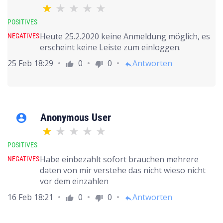
POSITIVES
Heute 25.2.2020 keine Anmeldung möglich, es
NEGATIVES
erscheint keine Leiste zum einloggen.
25 Feb 18:29
0
0
Antworten
thumb_up
thumb_down
reply
Anonymous User
account_circle
POSITIVES
Habe einbezahlt sofort brauchen mehrere
NEGATIVES
daten von mir verstehe das nicht wieso nicht
vor dem einzahlen
16 Feb 18:21
0
0
Antworten
thumb_up
thumb_down
reply