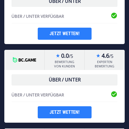
ÜBER / UNTER
check_circle
ÜBER / UNTER VERFÜGBAR
JETZT WETTEN!
0.0
4.6
/5
/5
star_rate
star_rate
BEWERTUNG
EXPERTEN
VON KUNDEN
BEWERTUNG
ÜBER / UNTER
check_circle
ÜBER / UNTER VERFÜGBAR
JETZT WETTEN!