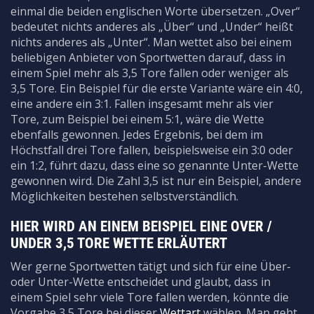
einmal die beiden englischen Worte übersetzen. „Over“
bedeutet nichts anderes als „Über“ und „Under“ heißt
nichts anderes als „Unter“. Man wettet also bei einem
beliebigen Anbieter von Sportwetten darauf, dass in
einem Spiel mehr als 3,5 Tore fallen oder weniger als
3,5 Tore. Ein Beispiel für die erste Variante wäre ein 4:0,
eine andere ein 3:1. Fallen insgesamt mehr als vier
Tore, zum Beispiel bei einem 5:1, wäre die Wette
ebenfalls gewonnen. Jedes Ergebnis, bei dem im
Höchstfall drei Tore fallen, beispielsweise ein 3:0 oder
ein 1:2, führt dazu, dass eine so genannte Unter-Wette
gewonnen wird. Die Zahl 3,5 ist nur ein Beispiel, andere
Möglichkeiten bestehen selbstverständlich.
HIER WIRD AN EINEM BEISPIEL EINE OVER /
UNDER 3,5 TORE WETTE ERLÄUTERT
Wer gerne Sportwetten tätigt und sich für eine Über-
oder Unter-Wette entscheidet und glaubt, dass in
einem Spiel sehr viele Tore fallen werden, könnte die
Vorgabe 3,5 Tore bei dieser
Wettart
wählen. Man geht