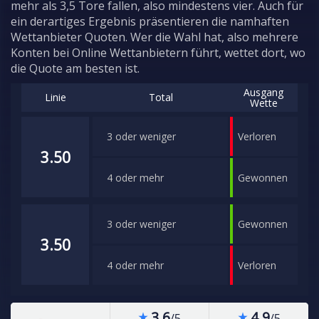
mehr als 3,5 Tore fallen, also mindestens vier. Auch für
ein derartiges Ergebnis präsentieren die namhaften
Wettanbieter Quoten. Wer die Wahl hat, also mehrere
Konten bei Online Wettanbietern führt, wettet dort, wo
die Quote am besten ist.
3.6
4.9
/5
/5
star_rate
star_rate