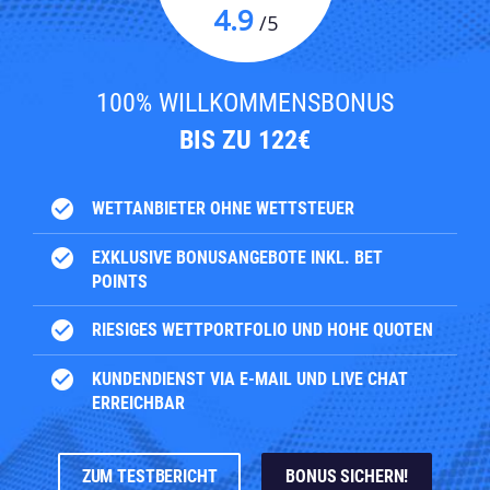
4.9
/5
100% WILLKOMMENSBONUS
BIS ZU 122€
check_circle
WETTANBIETER OHNE WETTSTEUER
check_circle
EXKLUSIVE BONUSANGEBOTE INKL. BET
POINTS
check_circle
RIESIGES WETTPORTFOLIO UND HOHE QUOTEN
check_circle
KUNDENDIENST VIA E-MAIL UND LIVE CHAT
ERREICHBAR
ZUM TESTBERICHT
BONUS SICHERN!