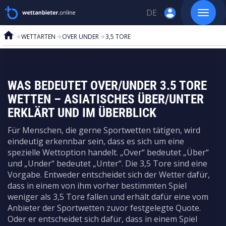
account_circle
DE
Toggle
navigat
Skip
home
EN
WETTARTEN
OVER UNDER
3,5 TORE
to
content
RU
WAS BEDEUTET OVER/UNDER 3.5 TORE
WETTEN – ASIATISCHES ÜBER/UNTER
ERKLÄRT UND IM ÜBERBLICK
-->
Für Menschen, die gerne Sportwetten tätigen, wird
eindeutig erkennbar sein, dass es sich um eine
spezielle Wettoption handelt. „Over“ bedeutet „Über“
und „Under“ bedeutet „Unter“. Die 3,5 Tore sind eine
-->
Vorgabe. Entweder entscheidet sich der Wetter dafür,
dass in einem von ihm vorher bestimmten Spiel
weniger als 3,5 Tore fallen und erhält dafür eine vom
-->
Anbieter der Sportwetten zuvor festgelegte Quote.
Oder er entscheidet sich dafür, dass in einem Spiel