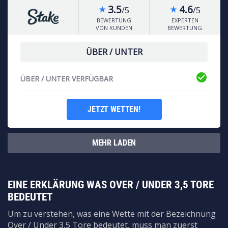
3.5
4.6
/5
/5
star_rate
star_rate
BEWERTUNG
EXPERTEN
VON KUNDEN
BEWERTUNG
ÜBER / UNTER
check_circle
ÜBER / UNTER VERFÜGBAR
JETZT WETTEN!
MEHR LADEN
EINE ERKLÄRUNG WAS OVER / UNDER 3,5 TORE
BEDEUTET
Um zu verstehen, was eine Wette mit der Bezeichnung
Over / Under 3,5 Tore bedeutet, muss man zuerst