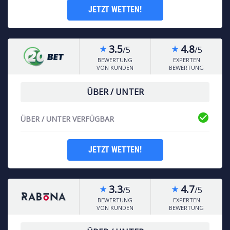
JETZT WETTEN!
3.5
4.8
/5
/5
star_rate
star_rate
BEWERTUNG
EXPERTEN
VON KUNDEN
BEWERTUNG
ÜBER / UNTER
check_circle
ÜBER / UNTER VERFÜGBAR
JETZT WETTEN!
3.3
4.7
/5
/5
star_rate
star_rate
BEWERTUNG
EXPERTEN
VON KUNDEN
BEWERTUNG