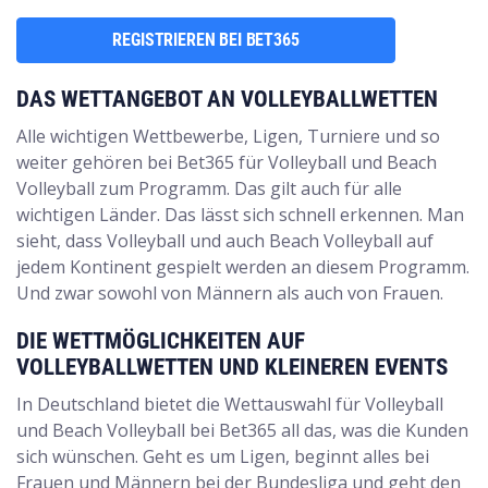
REGISTRIEREN BEI BET365
DAS WETTANGEBOT AN VOLLEYBALLWETTEN
Alle wichtigen Wettbewerbe, Ligen, Turniere und so
weiter gehören bei Bet365 für Volleyball und Beach
Volleyball zum Programm. Das gilt auch für alle
wichtigen Länder. Das lässt sich schnell erkennen. Man
sieht, dass Volleyball und auch Beach Volleyball auf
jedem Kontinent gespielt werden an diesem Programm.
Und zwar sowohl von Männern als auch von Frauen.
DIE WETTMÖGLICHKEITEN AUF
VOLLEYBALLWETTEN UND KLEINEREN EVENTS
In Deutschland bietet die Wettauswahl für Volleyball
und Beach Volleyball bei Bet365 all das, was die Kunden
sich wünschen. Geht es um Ligen, beginnt alles bei
Frauen und Männern bei der Bundesliga und geht den