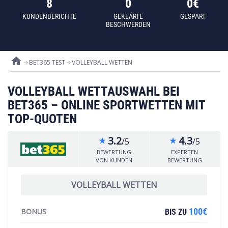
8
0
0€
KUNDENBERICHTE
GEKLÄRTE
GESPART
BESCHWERDEN
home
BET365 TEST
VOLLEYBALL WETTEN
VOLLEYBALL WETTAUSWAHL BEI
BET365 – ONLINE SPORTWETTEN MIT
TOP-QUOTEN
3.2
4.3
/5
/5
star_rate
star_rate
BEWERTUNG
EXPERTEN
VON KUNDEN
BEWERTUNG
VOLLEYBALL WETTEN
100€
BONUS
BIS ZU