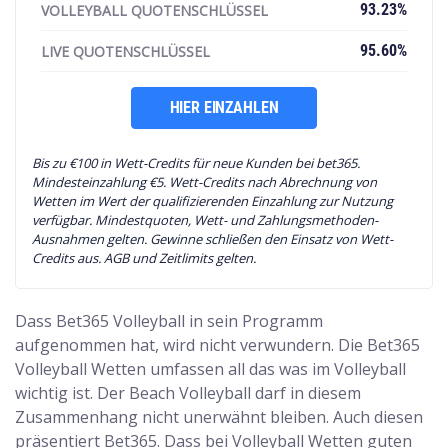
93.23%
VOLLEYBALL QUOTENSCHLÜSSEL
95.60%
LIVE QUOTENSCHLÜSSEL
HIER EINZAHLEN
Bis zu €100 in Wett-Credits für neue Kunden bei bet365.
Mindesteinzahlung €5. Wett-Credits nach Abrechnung von
Wetten im Wert der qualifizierenden Einzahlung zur Nutzung
verfügbar. Mindestquoten, Wett- und Zahlungsmethoden-
Ausnahmen gelten. Gewinne schließen den Einsatz von Wett-
Credits aus. AGB und Zeitlimits gelten.
Dass Bet365 Volleyball in sein Programm
aufgenommen hat, wird nicht verwundern. Die Bet365
Volleyball Wetten umfassen all das was im Volleyball
wichtig ist. Der Beach Volleyball darf in diesem
Zusammenhang nicht unerwähnt bleiben. Auch diesen
präsentiert Bet365. Dass bei Volleyball Wetten guten