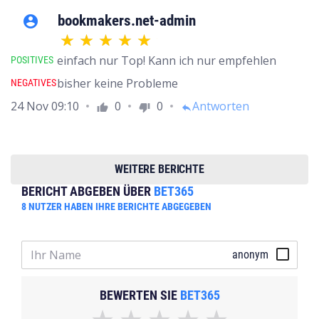
bookmakers.net-admin
account_circle
einfach nur Top! Kann ich nur empfehlen
POSITIVES
bisher keine Probleme
NEGATIVES
24 Nov 09:10
0
0
Antworten
thumb_up
thumb_down
reply
WEITERE BERICHTE
BERICHT ABGEBEN ÜBER
BET365
8
NUTZER HABEN IHRE BERICHTE ABGEGEBEN
anonym
BEWERTEN SIE
BET365