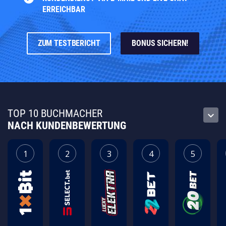
ERREICHBAR
ZUM TESTBERICHT
BONUS SICHERN!
TOP 10 BUCHMACHER
keyboard_arrow_down
NACH KUNDENBEWERTUNG
1
2
3
4
5