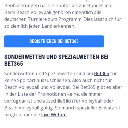
Beobachtungen nach hinunter bis zur Bundesliga.
Beim Beach Volleyball gehören eigentlich alle
deutschen Turniere zum Programm. Dies lässt sich für
so ziemlich jeden Land erkennen.
REGISTRIEREN BEI BET365
SONDERWETTEN UND SPEZIALWETTEN BEI
BET365
Sonderwetten und Spezialwetten sind bei
Bet365
für
keine Sportart auszuschließen. Also auch nicht für
Beach Volleyball und Volleyball. Bei Bet365 gibt es aber
in der Liste der Promotionen keine, die immer
verfügbar ist und ausschließlich für Volleyball oder
Beach Volleyball gültig. So manch spezieller Einsatz ist
möglich über die
Live Wetten
.