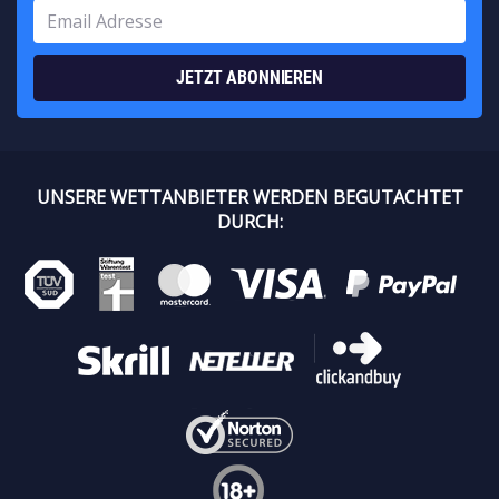
JETZT ABONNIEREN
UNSERE WETTANBIETER WERDEN BEGUTACHTET
DURCH: