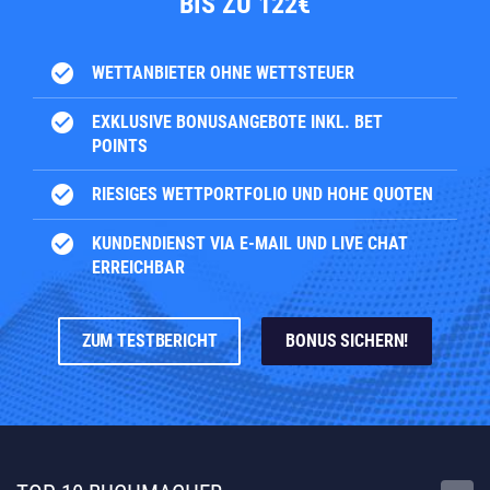
BIS ZU 122€
check_circle
WETTANBIETER OHNE WETTSTEUER
check_circle
EXKLUSIVE BONUSANGEBOTE INKL. BET
POINTS
check_circle
RIESIGES WETTPORTFOLIO UND HOHE QUOTEN
check_circle
KUNDENDIENST VIA E-MAIL UND LIVE CHAT
ERREICHBAR
ZUM TESTBERICHT
BONUS SICHERN!