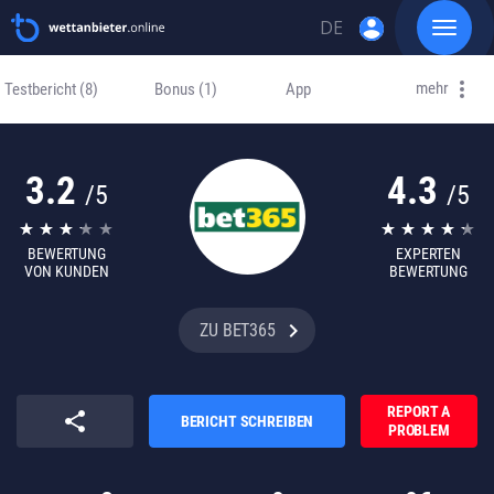
account_circle
DE
Toggle
navigat
Skip
EN
to
mehr
Testbericht
(8)
Bonus
(1)
App
content
RU
3.2
4.3
/5
/5
BEWERTUNG
EXPERTEN
VON KUNDEN
BEWERTUNG
keyboard_arrow_right
ZU BET365
REPORT A
share
BERICHT SCHREIBEN
PROBLEM