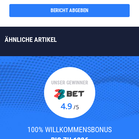
BERICHT ABGEBEN
ÄHNLICHE ARTIKEL
UNSER GEWINNER
4.9
/5
100% WILLKOMMENSBONUS