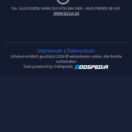
18+. GLÜCKSSPIEL KANN SÜCHTIG MACHEN - HILFE FINDEN SIE AUF
WWW.BZGA.DE
Impressum
Datenschutz
|
Urheberrechtlich geschützt 2026 © wettanbieter.online. Alle Rechte
vorbehalten
Data powered by Oddspedia