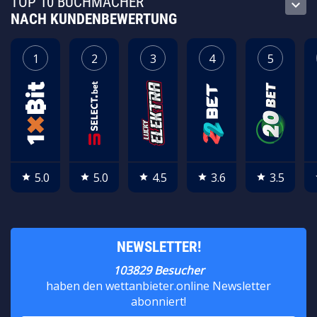
TOP 10 BUCHMACHER
keyboard_arrow_down
NACH KUNDENBEWERTUNG
1
2
3
4
5
5.0
5.0
4.5
3.6
3.5
star
star
star
star
star
NEWSLETTER!
103829 Besucher
haben den wettanbieter.online Newsletter
abonniert!