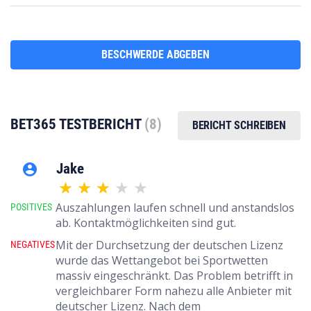
BESCHWERDE ABGEBEN
BET365 TESTBERICHT
(8)
BERICHT SCHREIBEN
Jake
account_circle
Auszahlungen laufen schnell und anstandslos
POSITIVES
ab. Kontaktmöglichkeiten sind gut.
Mit der Durchsetzung der deutschen Lizenz
NEGATIVES
wurde das Wettangebot bei Sportwetten
massiv eingeschränkt. Das Problem betrifft in
vergleichbarer Form nahezu alle Anbieter mit
deutscher Lizenz. Nach dem