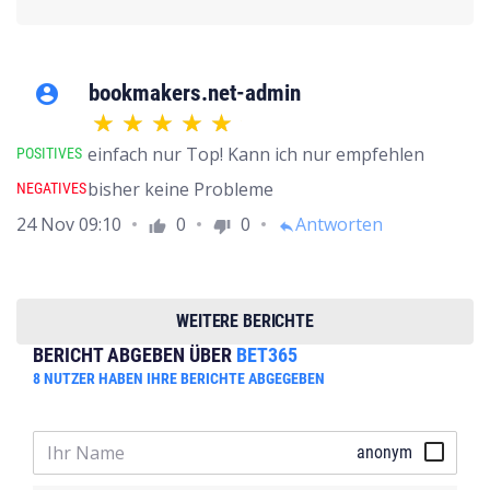
bookmakers.net-admin
account_circle
einfach nur Top! Kann ich nur empfehlen
POSITIVES
bisher keine Probleme
NEGATIVES
24 Nov 09:10
0
0
Antworten
thumb_up
thumb_down
reply
WEITERE BERICHTE
BERICHT ABGEBEN ÜBER
BET365
8
NUTZER HABEN IHRE BERICHTE ABGEGEBEN
anonym