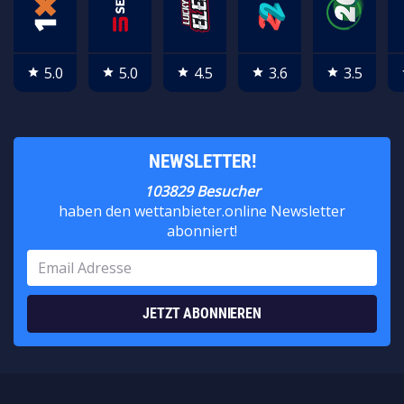
5.0
5.0
4.5
3.6
3.5
star
star
star
star
star
NEWSLETTER!
103829 Besucher
haben den wettanbieter.online Newsletter
abonniert!
JETZT ABONNIEREN