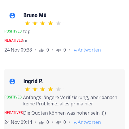
Bruno Mü
account_circle
top
POSITIVES
ne
NEGATIVES
24 Nov 09:38
0
0
Antworten
thumb_up
thumb_down
reply
Ingrid P.
account_circle
Anfangs längere Verifizierung, aber danach
POSITIVES
keine Probleme...alles prima hier
Die Quoten können was höher sein :)))
NEGATIVES
24 Nov 09:14
0
0
Antworten
thumb_up
thumb_down
reply