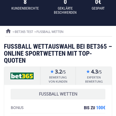
8
0
0€
KUNDENBERICHTE
GEKLÄRTE
GESPART
BESCHWERDEN
home
BET365 TEST
FUSSBALL WETTEN
FUSSBALL WETTAUSWAHL BEI BET365 –
ONLINE SPORTWETTEN MIT TOP-
QUOTEN
3.2
4.3
/5
/5
star_rate
star_rate
BEWERTUNG
EXPERTEN
VON KUNDEN
BEWERTUNG
FUSSBALL WETTEN
100€
BONUS
BIS ZU