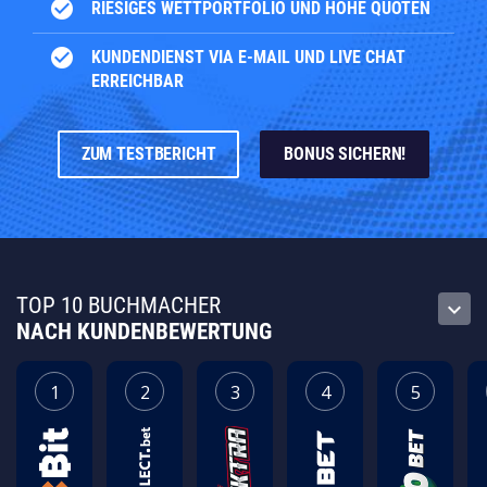
check_circle
RIESIGES WETTPORTFOLIO UND HOHE QUOTEN
check_circle
KUNDENDIENST VIA E-MAIL UND LIVE CHAT
ERREICHBAR
ZUM TESTBERICHT
BONUS SICHERN!
TOP 10 BUCHMACHER
keyboard_arrow_down
NACH KUNDENBEWERTUNG
1
2
3
4
5