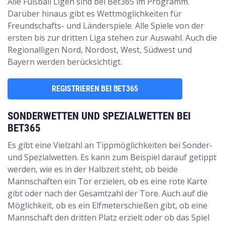
Alle Fußball Ligen sind bei Bet365 im Programm.
Darüber hinaus gibt es Wettmöglichkeiten für
Freundschafts- und Länderspiele. Alle Spiele von der
ersten bis zur dritten Liga stehen zur Auswahl. Auch die
Regionalligen Nord, Nordost, West, Südwest und
Bayern werden berücksichtigt.
REGISTRIEREN BEI BET365
SONDERWETTEN UND SPEZIALWETTEN BEI
BET365
Es gibt eine Vielzahl an Tippmöglichkeiten bei Sonder-
und Spezialwetten. Es kann zum Beispiel darauf getippt
werden, wie es in der Halbzeit steht, ob beide
Mannschaften ein Tor erzielen, ob es eine rote Karte
gibt oder nach der Gesamtzahl der Tore. Auch auf die
Möglichkeit, ob es ein Elfmeterschießen gibt, ob eine
Mannschaft den dritten Platz erzielt oder ob das Spiel