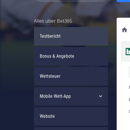
Alles über Bet365
home
Testbericht
Bonus & Angebote
Wettsteuer
keyboard_arrow_down
Mobile Wett-App
Website