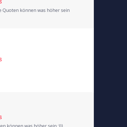
S
ie Quoten können was höher sein
S
S
en können was höher sein :)))