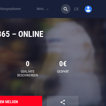
account_circle
search
DE
ahlungsoptionen
Mehr…
EN
65 – ONLINE
RU
0
0€
GEKLÄRTE
GESPART
BESCHWERDEN
share
EM MELDEN