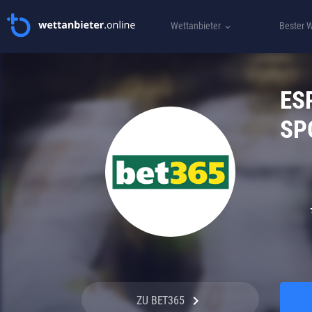
Wettanbieter
Bester W
Skip
to
content
ES
SP
keyboard_arrow_right
ZU BET365