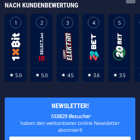
NACH KUNDENBEWERTUNG
1
2
3
4
5
5.0
5.0
4.5
3.6
3.5
star
star
star
star
star
NEWSLETTER!
103829 Besucher
haben den wettanbieter.online Newsletter
abonniert!