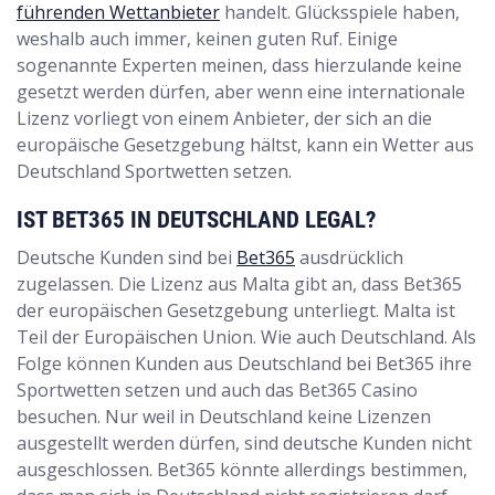
führenden Wettanbieter
handelt. Glücksspiele haben,
weshalb auch immer, keinen guten Ruf. Einige
sogenannte Experten meinen, dass hierzulande keine
gesetzt werden dürfen, aber wenn eine internationale
Lizenz vorliegt von einem Anbieter, der sich an die
europäische Gesetzgebung hältst, kann ein Wetter aus
Deutschland Sportwetten setzen.
IST BET365 IN DEUTSCHLAND LEGAL?
Deutsche Kunden sind bei
Bet365
ausdrücklich
zugelassen. Die Lizenz aus Malta gibt an, dass Bet365
der europäischen Gesetzgebung unterliegt. Malta ist
Teil der Europäischen Union. Wie auch Deutschland. Als
Folge können Kunden aus Deutschland bei Bet365 ihre
Sportwetten setzen und auch das Bet365 Casino
besuchen. Nur weil in Deutschland keine Lizenzen
ausgestellt werden dürfen, sind deutsche Kunden nicht
ausgeschlossen. Bet365 könnte allerdings bestimmen,