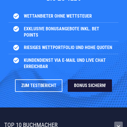
check_circle
WETTANBIETER OHNE WETTSTEUER
check_circle
EXKLUSIVE BONUSANGEBOTE INKL. BET
POINTS
check_circle
RIESIGES WETTPORTFOLIO UND HOHE QUOTEN
check_circle
KUNDENDIENST VIA E-MAIL UND LIVE CHAT
ERREICHBAR
ZUM TESTBERICHT
BONUS SICHERN!
TOP 10 BUCHMACHER
keyboard_arrow_down