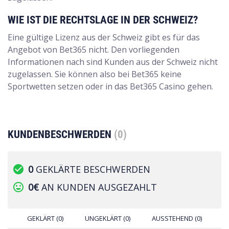
WIE IST DIE RECHTSLAGE IN DER SCHWEIZ?
Eine gültige Lizenz aus der Schweiz gibt es für das
Angebot von Bet365 nicht. Den vorliegenden
Informationen nach sind Kunden aus der Schweiz nicht
zugelassen. Sie können also bei Bet365 keine
Sportwetten setzen oder in das Bet365 Casino gehen.
KUNDENBESCHWERDEN
(0)
check_circle
0
GEKLÄRTE BESCHWERDEN
tag_faces
0€
AN KUNDEN AUSGEZAHLT
GEKLÄRT (0)
UNGEKLÄRT (0)
AUSSTEHEND (0)