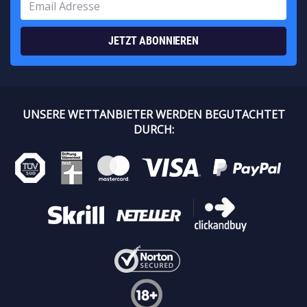
JETZT ABONNIEREN
UNSERE WETTANBIETER WERDEN BEGUTACHTET
DURCH: