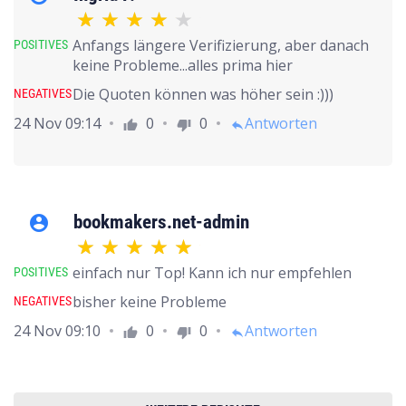
Anfangs längere Verifizierung, aber danach
POSITIVES
keine Probleme...alles prima hier
Die Quoten können was höher sein :)))
NEGATIVES
24 Nov 09:14
0
0
Antworten
thumb_up
thumb_down
reply
bookmakers.net-admin
account_circle
einfach nur Top! Kann ich nur empfehlen
POSITIVES
bisher keine Probleme
NEGATIVES
24 Nov 09:10
0
0
Antworten
thumb_up
thumb_down
reply