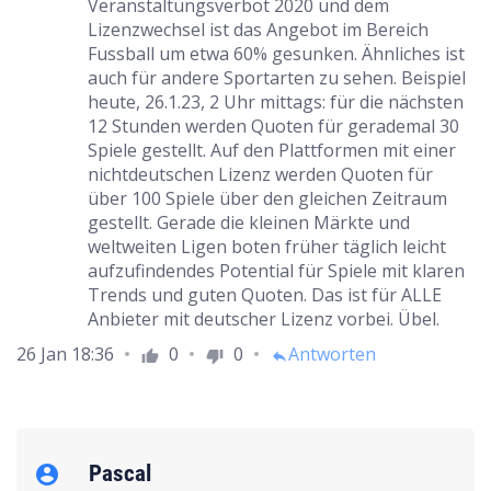
Veranstaltungsverbot 2020 und dem
Lizenzwechsel ist das Angebot im Bereich
Fussball um etwa 60% gesunken. Ähnliches ist
auch für andere Sportarten zu sehen. Beispiel
heute, 26.1.23, 2 Uhr mittags: für die nächsten
12 Stunden werden Quoten für gerademal 30
Spiele gestellt. Auf den Plattformen mit einer
nichtdeutschen Lizenz werden Quoten für
über 100 Spiele über den gleichen Zeitraum
gestellt. Gerade die kleinen Märkte und
weltweiten Ligen boten früher täglich leicht
aufzufindendes Potential für Spiele mit klaren
Trends und guten Quoten. Das ist für ALLE
Anbieter mit deutscher Lizenz vorbei. Übel.
26 Jan 18:36
0
0
Antworten
thumb_up
thumb_down
reply
Pascal
account_circle