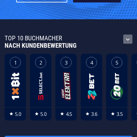
TOP 10 BUCHMACHER
keyboard_arrow_down
NACH KUNDENBEWERTUNG
1
2
3
4
5
5.0
5.0
4.5
3.6
3.5
star
star
star
star
star