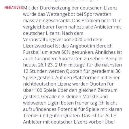
Mit der Durchsetzung der deutschen Lizenz
NEGATIVES
wurde das Wettangebot bei Sportwetten
massiv eingeschränkt. Das Problem betrifft in
vergleichbarer Form nahezu alle Anbieter mit
deutscher Lizenz. Nach dem
Veranstaltungsverbot 2020 und dem
Lizenzwechsel ist das Angebot im Bereich
Fussball um etwa 60% gesunken. Ähnliches ist
auch für andere Sportarten zu sehen. Beispiel
heute, 26.1.23, 2 Uhr mittags: für die nächsten
12 Stunden werden Quoten für gerademal 30
Spiele gestellt. Auf den Plattformen mit einer
nichtdeutschen Lizenz werden Quoten für
über 100 Spiele über den gleichen Zeitraum
gestellt. Gerade die kleinen Märkte und
weltweiten Ligen boten früher täglich leicht
aufzufindendes Potential für Spiele mit klaren
Trends und guten Quoten. Das ist für ALLE
Anbieter mit deutscher Lizenz vorbei. Übel.