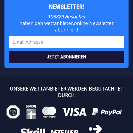
NEWSLETTER!
103829 Besucher
haben den wettanbieter.online Newsletter
abonniert!
JETZT ABONNIEREN
UNSERE WETTANBIETER WERDEN BEGUTACHTET
DURCH: