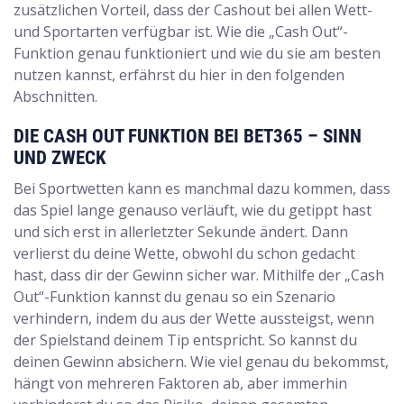
zusätzlichen Vorteil, dass der Cashout bei allen Wett-
und Sportarten verfügbar ist. Wie die „Cash Out“-
Funktion genau funktioniert und wie du sie am besten
nutzen kannst, erfährst du hier in den folgenden
Abschnitten.
DIE CASH OUT FUNKTION BEI BET365 – SINN
UND ZWECK
Bei Sportwetten kann es manchmal dazu kommen, dass
das Spiel lange genauso verläuft, wie du getippt hast
und sich erst in allerletzter Sekunde ändert. Dann
verlierst du deine Wette, obwohl du schon gedacht
hast, dass dir der Gewinn sicher war. Mithilfe der „Cash
Out“-Funktion kannst du genau so ein Szenario
verhindern, indem du aus der Wette aussteigst, wenn
der Spielstand deinem Tip entspricht. So kannst du
deinen Gewinn absichern. Wie viel genau du bekommst,
hängt von mehreren Faktoren ab, aber immerhin