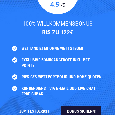
4.9
/5
100% WILLKOMMENSBONUS
BIS ZU 122€
check_circle
WETTANBIETER OHNE WETTSTEUER
check_circle
EXKLUSIVE BONUSANGEBOTE INKL. BET
POINTS
check_circle
RIESIGES WETTPORTFOLIO UND HOHE QUOTEN
check_circle
KUNDENDIENST VIA E-MAIL UND LIVE CHAT
ERREICHBAR
ZUM TESTBERICHT
BONUS SICHERN!