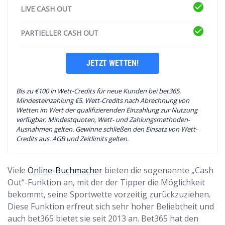
check_circle
LIVE CASH OUT
check_circle
PARTIELLER CASH OUT
JETZT WETTEN!
Bis zu €100 in Wett-Credits für neue Kunden bei bet365.
Mindesteinzahlung €5. Wett-Credits nach Abrechnung von
Wetten im Wert der qualifizierenden Einzahlung zur Nutzung
verfügbar. Mindestquoten, Wett- und Zahlungsmethoden-
Ausnahmen gelten. Gewinne schließen den Einsatz von Wett-
Credits aus. AGB und Zeitlimits gelten.
Viele
Online-Buchmacher
bieten die sogenannte „Cash
Out“-Funktion an, mit der der Tipper die Möglichkeit
bekommt, seine Sportwette vorzeitig zurückzuziehen.
Diese Funktion erfreut sich sehr hoher Beliebtheit und
auch bet365 bietet sie seit 2013 an. Bet365 hat den