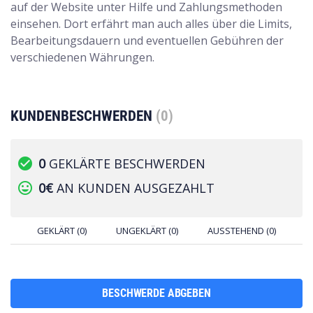
auf der Website unter Hilfe und Zahlungsmethoden
einsehen. Dort erfährt man auch alles über die Limits,
Bearbeitungsdauern und eventuellen Gebühren der
verschiedenen Währungen.
KUNDENBESCHWERDEN
(0)
check_circle
0
GEKLÄRTE BESCHWERDEN
tag_faces
0€
AN KUNDEN AUSGEZAHLT
GEKLÄRT (0)
UNGEKLÄRT (0)
AUSSTEHEND (0)
BESCHWERDE ABGEBEN