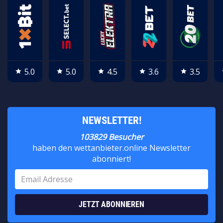
5.0
5.0
4.5
3.6
3.5
star
star
star
star
star
NEWSLETTER!
103829 Besucher
haben den wettanbieter.online Newsletter
abonniert!
JETZT ABONNIEREN