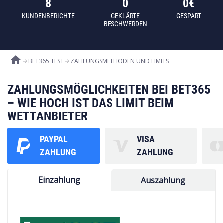
8
0
0€
KUNDENBERICHTE
GEKLÄRTE
GESPART
BESCHWERDEN
home
BET365 TEST
ZAHLUNGSMETHODEN UND LIMITS
ZAHLUNGSMÖGLICHKEITEN BEI BET365
– WIE HOCH IST DAS LIMIT BEIM
WETTANBIETER
PAYPAL
VISA
ZAHLUNG
ZAHLUNG
Einzahlung
Auszahlung