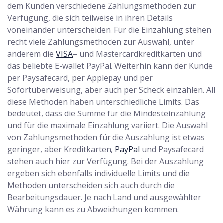
dem Kunden verschiedene Zahlungsmethoden zur
Verfügung, die sich teilweise in ihren Details
voneinander unterscheiden. Für die Einzahlung stehen
recht viele Zahlungsmethoden zur Auswahl, unter
anderem die
VISA
– und Mastercardkreditkarten und
das beliebte E-wallet PayPal. Weiterhin kann der Kunde
per Paysafecard, per Applepay und per
Sofortüberweisung, aber auch per Scheck einzahlen. All
diese Methoden haben unterschiedliche Limits. Das
bedeutet, dass die Summe für die Mindesteinzahlung
und für die maximale Einzahlung variiert. Die Auswahl
von Zahlungsmethoden für die Auszahlung ist etwas
geringer, aber Kreditkarten,
PayPal
und Paysafecard
stehen auch hier zur Verfügung. Bei der Auszahlung
ergeben sich ebenfalls individuelle Limits und die
Methoden unterscheiden sich auch durch die
Bearbeitungsdauer. Je nach Land und ausgewählter
Währung kann es zu Abweichungen kommen.