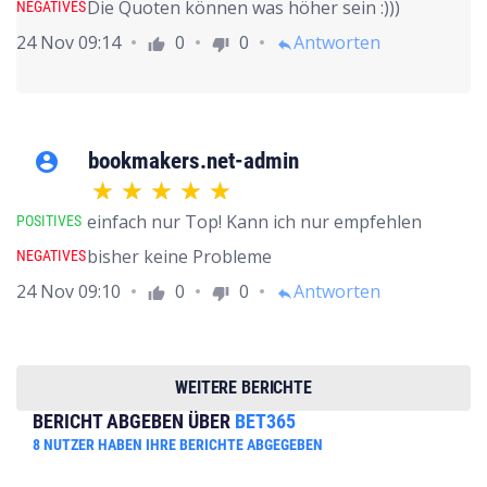
Die Quoten können was höher sein :)))
NEGATIVES
24 Nov 09:14
0
0
Antworten
thumb_up
thumb_down
reply
bookmakers.net-admin
account_circle
einfach nur Top! Kann ich nur empfehlen
POSITIVES
bisher keine Probleme
NEGATIVES
24 Nov 09:10
0
0
Antworten
thumb_up
thumb_down
reply
WEITERE BERICHTE
BERICHT ABGEBEN ÜBER
BET365
8
NUTZER HABEN IHRE BERICHTE ABGEGEBEN