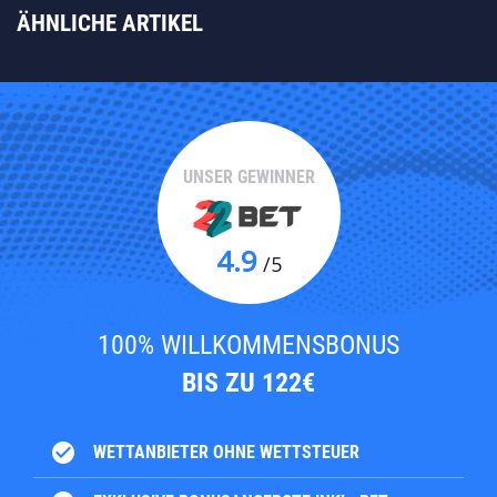
ÄHNLICHE ARTIKEL
UNSER GEWINNER
4.9
/5
100% WILLKOMMENSBONUS
BIS ZU 122€
check_circle
WETTANBIETER OHNE WETTSTEUER