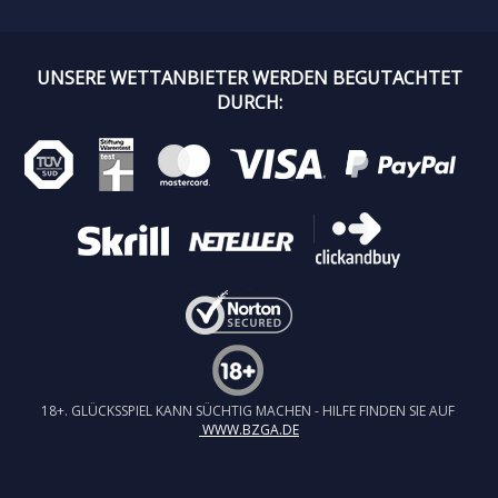
UNSERE WETTANBIETER WERDEN BEGUTACHTET
DURCH:
18+. GLÜCKSSPIEL KANN SÜCHTIG MACHEN - HILFE FINDEN SIE AUF
WWW.BZGA.DE