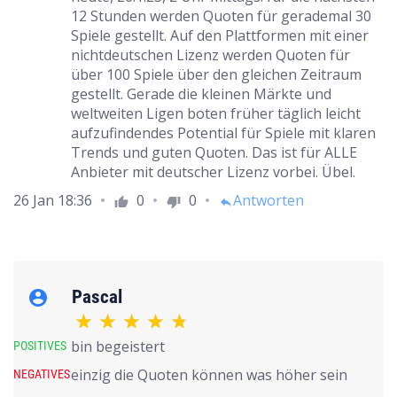
12 Stunden werden Quoten für gerademal 30
Spiele gestellt. Auf den Plattformen mit einer
nichtdeutschen Lizenz werden Quoten für
über 100 Spiele über den gleichen Zeitraum
gestellt. Gerade die kleinen Märkte und
weltweiten Ligen boten früher täglich leicht
aufzufindendes Potential für Spiele mit klaren
Trends und guten Quoten. Das ist für ALLE
Anbieter mit deutscher Lizenz vorbei. Übel.
26 Jan 18:36
0
0
Antworten
thumb_up
thumb_down
reply
Pascal
account_circle
bin begeistert
POSITIVES
einzig die Quoten können was höher sein
NEGATIVES