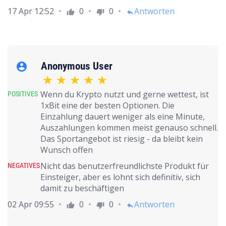
17 Apr 12:52
0
0
Antworten
thumb_up
thumb_down
reply
Anonymous User
account_circle
Wenn du Krypto nutzt und gerne wettest, ist
POSITIVES
1xBit eine der besten Optionen. Die
Einzahlung dauert weniger als eine Minute,
Auszahlungen kommen meist genauso schnell.
Das Sportangebot ist riesig - da bleibt kein
Wunsch offen
Nicht das benutzerfreundlichste Produkt für
NEGATIVES
Einsteiger, aber es lohnt sich definitiv, sich
damit zu beschäftigen
02 Apr 09:55
0
0
Antworten
thumb_up
thumb_down
reply