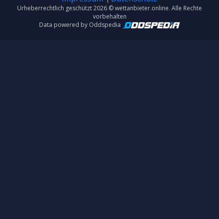
Urheberrechtlich geschützt 2026 © wettanbieter.online. Alle Rechte
vorbehalten
Data powered by Oddspedia