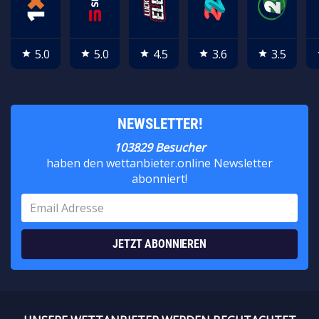
5.0
5.0
4.5
3.6
3.5
star
star
star
star
star
NEWSLETTER!
103829 Besucher
haben den wettanbieter.online Newsletter
abonniert!
JETZT ABONNIEREN