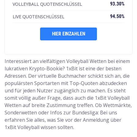
93.30%
VOLLEYBALL QUOTENSCHLÜSSEL
94.50%
LIVE QUOTENSCHLÜSSEL
HIER EINZAHLEN
Interessiert an vielfältigen Volleyball Wetten bei einem
lukrativen Krypto-Bookie? 1xBit ist eine der besten
Adressen. Der virtuelle Buchmacher schickt sich an, die
populärsten Sportarten mit Top-Quoten abzudecken
und für jeden Nutzer zugänglich zu machen. Es steht
somit völlig außer Frage, dass auch die 1xBit Volleyball
Wetten auf breite Zustimmung treffen. Ob Wettmärkte,
Sonderwetten oder Infos zur Bundesliga: Bei uns
erfahren Sie alles, was Sie vor der Anmeldung über
1xBit Volleyball wissen sollten.