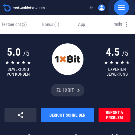
account_circle
DE
Toggle
navigat
Skip
EN
to
mehr
Testbericht
(3)
Bonus
(1)
App
content
RU
5.0
4.5
/5
/5
BEWERTUNG
EXPERTEN
VON KUNDEN
BEWERTUNG
keyboard_arrow_right
ZU 1XBIT
REPORT A
share
BERICHT SCHREIBEN
PROBLEM