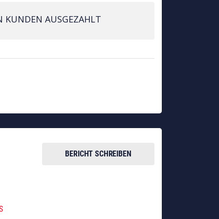
 KUNDEN AUSGEZAHLT
BERICHT SCHREIBEN
S