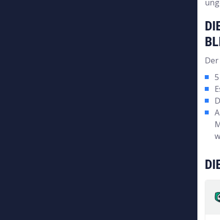
ung
DI
BL
Der
5
E
D
A
M
w
DI