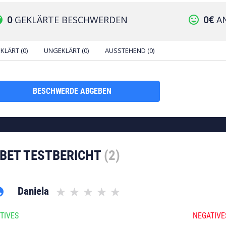
rcle
0
GEKLÄRTE BESCHWERDEN
tag_faces
0€
AN
KLÄRT (0)
UNGEKLÄRT (0)
AUSSTEHEND (0)
BESCHWERDE ABGEBEN
IBET TESTBERICHT
(2)
Daniela
circle
TIVES
NEGATIVE