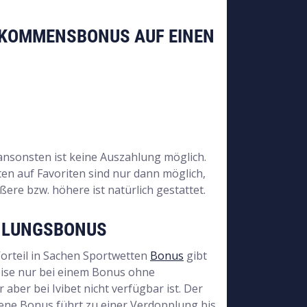
LKOMMENSBONUS AUF EINEN
nsonsten ist keine Auszahlung möglich.
ten auf Favoriten sind nur dann möglich,
ere bzw. höhere ist natürlich gestattet.
AHLUNGSBONUS
orteil in Sachen Sportwetten
Bonus
gibt
ise nur bei einem Bonus ohne
 aber bei Ivibet nicht verfügbar ist. Der
ene Bonus führt zu einer Verdopplung bis