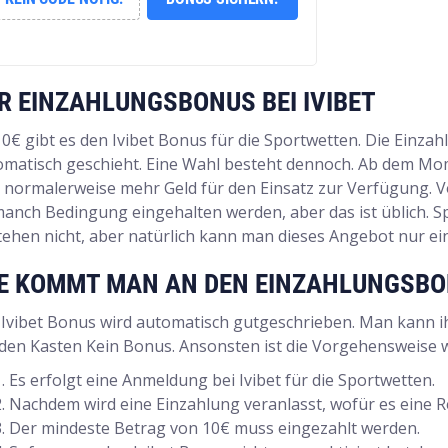
R EINZAHLUNGSBONUS BEI IVIBET
0€ gibt es den Ivibet Bonus für die Sportwetten. Die Einzah
matisch geschieht. Eine Wahl besteht dennoch. Ab dem Mome
o normalerweise mehr Geld für den Einsatz zur Verfügung. 
manch Bedingung eingehalten werden, aber das ist üblich. 
tehen nicht, aber natürlich kann man dieses Angebot nur ei
E KOMMT MAN AN DEN EINZAHLUNGSBON
 Ivibet Bonus wird automatisch gutgeschrieben. Man kann i
den Kasten Kein Bonus. Ansonsten ist die Vorgehensweise wi
Es erfolgt eine Anmeldung bei Ivibet für die Sportwetten.
Nachdem wird eine Einzahlung veranlasst, wofür es eine R
Der mindeste Betrag von 10€ muss eingezahlt werden.