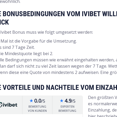
ewöhnlich.
E BONUSBEDINGUNGEN VOM IVIBET WIL
ICK
 Ivibet Bonus muss wie folgt umgesetzt werden:
 Mal ist die Vorgabe für die Umsetzung.
s sind 7 Tage Zeit.
ie Mindestquote liegt bei 2.
lle Bedingungen müssen wie erwähnt eingehalten werden, a
an darf sich nicht zu viel Zeit lassen wegen der 7 Tage. Wet
enn diese eine Quote von mindestens 2 aufweisen. Eine größ
E VORTEILE UND NACHTEILE VOM EINZ
Den größten V
0.0
4.9
/5
/5
star_rate
star_rate
es normalerwe
BEWERTUNG
EXPERTEN
Einzahlung, der
VON KUNDEN
BEWERTUNG
hier beschrieb