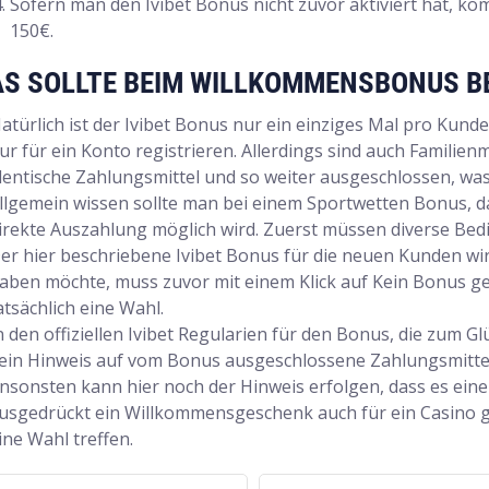
Sofern man den Ivibet Bonus nicht zuvor aktiviert hat, ko
150€.
S SOLLTE BEIM WILLKOMMENSBONUS B
atürlich ist der Ivibet Bonus nur ein einziges Mal pro Kund
ur für ein Konto registrieren. Allerdings sind auch Familienmi
dentische Zahlungsmittel und so weiter ausgeschlossen, was
llgemein wissen sollte man bei einem Sportwetten Bonus, d
irekte Auszahlung möglich wird. Zuerst müssen diverse Be
er hier beschriebene Ivibet Bonus für die neuen Kunden wir
aben möchte, muss zuvor mit einem Klick auf Kein Bonus g
atsächlich eine Wahl.
n den offiziellen Ivibet Regularien für den Bonus, die zum Gl
ein Hinweis auf vom Bonus ausgeschlossene Zahlungsmitte
nsonsten kann hier noch der Hinweis erfolgen, dass es ei
usgedrückt ein Willkommensgeschenk auch für ein Casino g
ine Wahl treffen.