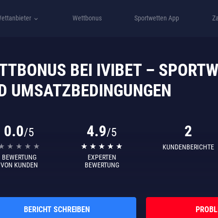
ettanbieter
Wettbonus
Sportwetten App
Z
TTBONUS BEI IVIBET – SPOR
D UMSATZBEDINGUNGEN
0.0
4.9
2
/5
/5
KUNDENBERICHTE
BEWERTUNG
EXPERTEN
VON KUNDEN
BEWERTUNG
BERICHT SCHREIBEN
PROBL