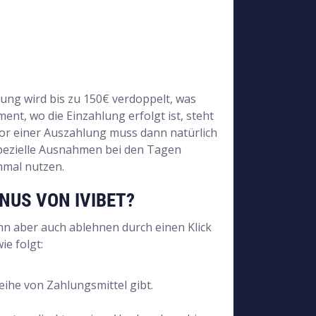
lung wird bis zu 150€ verdoppelt, was
nt, wo die Einzahlung erfolgt ist, steht
Vor einer Auszahlung muss dann natürlich
Spezielle Ausnahmen bei den Tagen
nmal nutzen.
US VON IVIBET?
hn aber auch ablehnen durch einen Klick
e folgt:
eihe von Zahlungsmittel gibt.