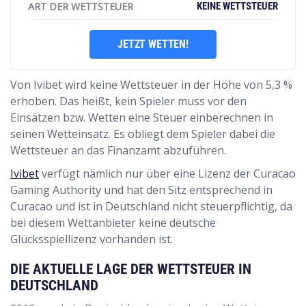
ART DER WETTSTEUER
KEINE WETTSTEUER
JETZT WETTEN!
Von Ivibet wird keine Wettsteuer in der Höhe von 5,3 %
erhoben. Das heißt, kein Spieler muss vor den
Einsätzen bzw. Wetten eine Steuer einberechnen in
seinen Wetteinsatz. Es obliegt dem Spieler dabei die
Wettsteuer an das Finanzamt abzuführen.
Ivibet
verfügt nämlich nur über eine Lizenz der Curacao
Gaming Authority und hat den Sitz entsprechend in
Curacao und ist in Deutschland nicht steuerpflichtig, da
bei diesem Wettanbieter keine deutsche
Glücksspiellizenz vorhanden ist.
DIE AKTUELLE LAGE DER WETTSTEUER IN
DEUTSCHLAND