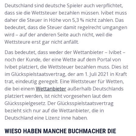
Deutschland sind deutsche Spieler auch verpflichtet,
dass sie die Wettsteuer bezahlen müssen. Ivibet muss
daher die Steuer in Höhe von 5,3 % nicht zahlen. Das
bedeutet, dass die Steuer damit regelrecht umgangen
wird – auf der anderen Seite auch nicht, weil die
Wettsteure erst gar nicht anfällt.
Das bedeutet, dass weder der Wettanbieter – Ivibet –
noch der Kunde, der eine Wette auf dem Portal von
Ivibet platziert, die Wettsteuer bezahlen muss. Dies ist
im Glückspielstaatsvertrag, der am 1. Juli 2021 in Kraft
trat, eindeutig geregelt. Eine Wettsteuer für Wetten,
die bei einem
Wettanbieter
außerhalb Deutschlands
platziert werden, ist nicht vorgesehen laut dem
Glücksspielgesetz. Der Glücksspielstaatsvertrag
bezieht sich nur auf die Wettanbieter, die in
Deutschland eine Lizenz inne haben.
WIESO HABEN MANCHE BUCHMACHER DIE