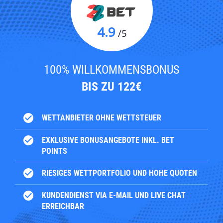
4.9
/5
100% WILLKOMMENSBONUS
BIS ZU 122€
check_circle
WETTANBIETER OHNE WETTSTEUER
check_circle
EXKLUSIVE BONUSANGEBOTE INKL. BET
POINTS
check_circle
RIESIGES WETTPORTFOLIO UND HOHE QUOTEN
check_circle
KUNDENDIENST VIA E-MAIL UND LIVE CHAT
ERREICHBAR