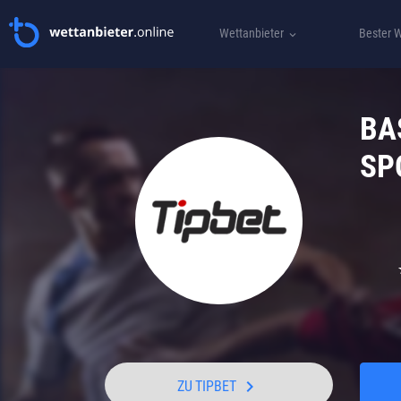
Wettanbieter
Bester W
Skip
to
content
BA
SP
keyboard_arrow_right
ZU TIPBET