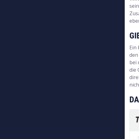
sei
Zus
eben
GI
Ein
den
bei
die
dire
nich
DA