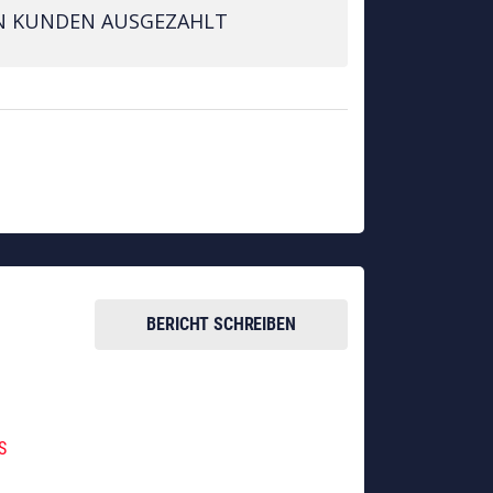
 KUNDEN AUSGEZAHLT
BERICHT SCHREIBEN
S