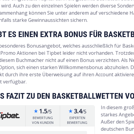
n wird. Auch zu den einzelnen Spielen werden diverse Sonde
ammenhang können Sie unter anderem auf verschiedene Han
falls starke Gewinnaussichten sichern.
BT ES EINEN EXTRA BONUS FÜR BASKETB
 besonderes Bonusangebot, welches ausschließlich für Baske
 Promo Aktionen bei Tipbet leider nicht vorhanden. Trotzde
 diesem Buchmacher nicht auf einen Bonus verzichten. Als 
 Option, sich einen starken Willkommensbonus abzuholen. 
kt durch ihre erste Überweisung auf ihren Account aktivier
t verfügbar.
S FAZIT ZU DEN BASKETBALLWETTEN VO
In diesem groß
1.5
3.4
/5
/5
star_rate
star_rate
starkes Angeb
BEWERTUNG
EXPERTEN
Außer den Spi
VON KUNDEN
BEWERTUNG
deutschen Bund