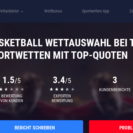
ettanbieter
Wettbonus
Sportwetten App
Z
SKETBALL WETTAUSWAHL BEI T
ORTWETTEN MIT TOP-QUOTEN
1.5
3.4
3
/5
/5
KUNDENBERICHTE
BEWERTUNG
EXPERTEN
VON KUNDEN
BEWERTUNG
BERICHT SCHREIBEN
PROBL