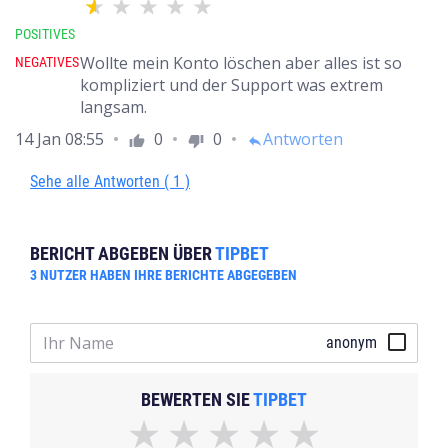
POSITIVES
Wollte mein Konto löschen aber alles ist so
NEGATIVES
kompliziert und der Support was extrem
langsam.
14 Jan 08:55
0
0
Antworten
thumb_up
thumb_down
reply
Sehe alle Antworten ( 1 )
BERICHT ABGEBEN ÜBER
TIPBET
3
NUTZER HABEN IHRE BERICHTE ABGEGEBEN
anonym
BEWERTEN SIE
TIPBET