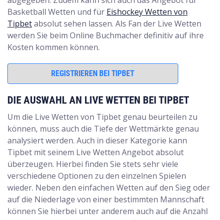
abgegeben. Zudem kann sich auch das Angebot für
Basketball Wetten und für
Eishockey Wetten von
Tipbet
absolut sehen lassen. Als Fan der Live Wetten
werden Sie beim Online Buchmacher definitiv auf ihre
Kosten kommen können.
REGISTRIEREN BEI TIPBET
DIE AUSWAHL AN LIVE WETTEN BEI TIPBET
Um die Live Wetten von Tipbet genau beurteilen zu
können, muss auch die Tiefe der Wettmärkte genau
analysiert werden. Auch in dieser Kategorie kann
Tipbet mit seinem Live Wetten Angebot absolut
überzeugen. Hierbei finden Sie stets sehr viele
verschiedene Optionen zu den einzelnen Spielen
wieder. Neben den einfachen Wetten auf den Sieg oder
auf die Niederlage von einer bestimmten Mannschaft
können Sie hierbei unter anderem auch auf die Anzahl