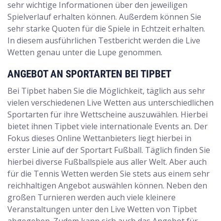
sehr wichtige Informationen über den jeweiligen
Spielverlauf erhalten können. Außerdem können Sie
sehr starke Quoten für die Spiele in Echtzeit erhalten.
In diesem ausführlichen Testbericht werden die Live
Wetten genau unter die Lupe genommen.
ANGEBOT AN SPORTARTEN BEI TIPBET
Bei Tipbet haben Sie die Möglichkeit, täglich aus sehr
vielen verschiedenen Live Wetten aus unterschiedlichen
Sportarten für ihre Wettscheine auszuwählen. Hierbei
bietet ihnen Tipbet viele internationale Events an. Der
Fokus dieses Online Wettanbieters liegt hierbei in
erster Linie auf der Sportart Fußball. Täglich finden Sie
hierbei diverse Fußballspiele aus aller Welt. Aber auch
für die Tennis Wetten werden Sie stets aus einem sehr
reichhaltigen Angebot auswählen können. Neben den
großen Turnieren werden auch viele kleinere
Veranstaltungen unter den Live Wetten von Tipbet