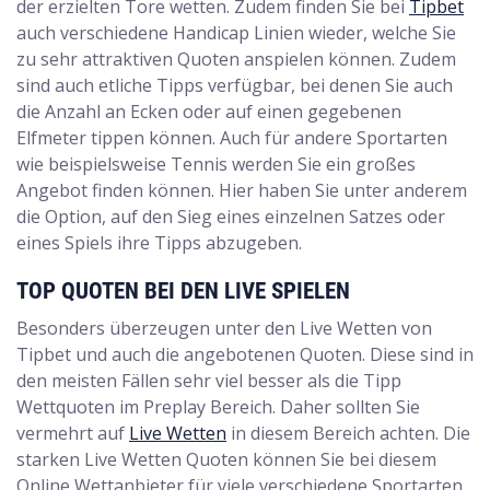
der erzielten Tore wetten. Zudem finden Sie bei
Tipbet
auch verschiedene Handicap Linien wieder, welche Sie
zu sehr attraktiven Quoten anspielen können. Zudem
sind auch etliche Tipps verfügbar, bei denen Sie auch
die Anzahl an Ecken oder auf einen gegebenen
Elfmeter tippen können. Auch für andere Sportarten
wie beispielsweise Tennis werden Sie ein großes
Angebot finden können. Hier haben Sie unter anderem
die Option, auf den Sieg eines einzelnen Satzes oder
eines Spiels ihre Tipps abzugeben.
TOP QUOTEN BEI DEN LIVE SPIELEN
Besonders überzeugen unter den Live Wetten von
Tipbet und auch die angebotenen Quoten. Diese sind in
den meisten Fällen sehr viel besser als die Tipp
Wettquoten im Preplay Bereich. Daher sollten Sie
vermehrt auf
Live Wetten
in diesem Bereich achten. Die
starken Live Wetten Quoten können Sie bei diesem
Online Wettanbieter für viele verschiedene Sportarten