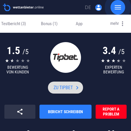
account_circle
DE
Toggle
navigat
Skip
EN
to
mehr
Testbericht
(3)
Bonus
(1)
App
content
RU
1.5
3.4
/5
/5
BEWERTUNG
EXPERTEN
VON KUNDEN
BEWERTUNG
keyboard_arrow_right
ZU TIPBET
REPORT A
share
BERICHT SCHREIBEN
PROBLEM