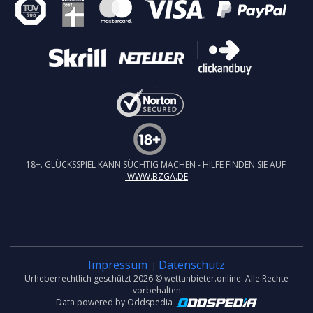
18+. GLÜCKSSPIEL KANN SÜCHTIG MACHEN - HILFE FINDEN SIE AUF
WWW.BZGA.DE
Impressum
Datenschutz
|
Urheberrechtlich geschützt 2026 © wettanbieter.online. Alle Rechte
vorbehalten
Data powered by Oddspedia