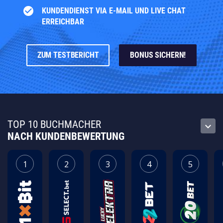
check_circle
KUNDENDIENST VIA E-MAIL UND LIVE CHAT
ERREICHBAR
ZUM TESTBERICHT
BONUS SICHERN!
TOP 10 BUCHMACHER
keyboard_arrow_down
NACH KUNDENBEWERTUNG
1
2
3
4
5