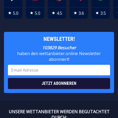
5.0
5.0
4.5
3.6
3.5
star
star
star
star
star
NEWSLETTER!
103829 Besucher
haben den wettanbieter.online Newsletter
abonniert!
JETZT ABONNIEREN
UNSERE WETTANBIETER WERDEN BEGUTACHTET
DURCH: