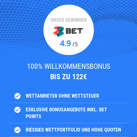
UNSER GEWINNER
4.9
/5
100% WILLKOMMENSBONUS
BIS ZU 122€
check_circle
WETTANBIETER OHNE WETTSTEUER
check_circle
EXKLUSIVE BONUSANGEBOTE INKL. BET
POINTS
check_circle
RIESIGES WETTPORTFOLIO UND HOHE QUOTEN