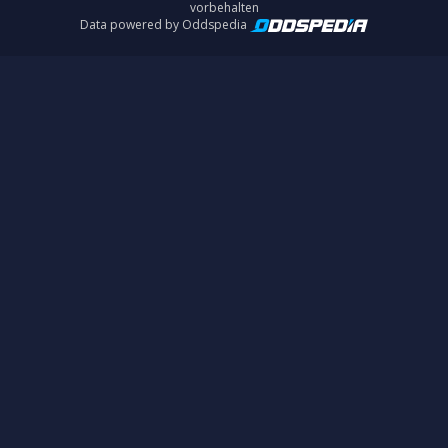
vorbehalten
Data powered by Oddspedia