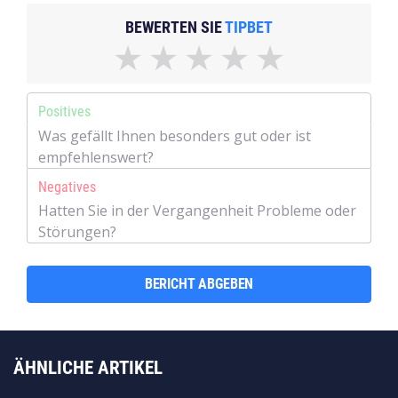
BEWERTEN SIE
TIPBET
Positives
Negatives
BERICHT ABGEBEN
ÄHNLICHE ARTIKEL