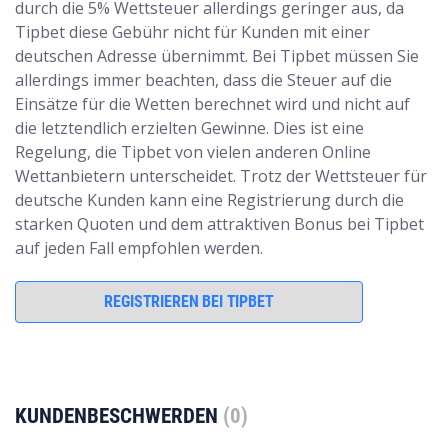
durch die 5% Wettsteuer allerdings geringer aus, da
Tipbet diese Gebühr nicht für Kunden mit einer
deutschen Adresse übernimmt. Bei Tipbet müssen Sie
allerdings immer beachten, dass die Steuer auf die
Einsätze für die Wetten berechnet wird und nicht auf
die letztendlich erzielten Gewinne. Dies ist eine
Regelung, die Tipbet von vielen anderen Online
Wettanbietern unterscheidet. Trotz der Wettsteuer für
deutsche Kunden kann eine Registrierung durch die
starken Quoten und dem attraktiven Bonus bei Tipbet
auf jeden Fall empfohlen werden.
REGISTRIEREN BEI TIPBET
KUNDENBESCHWERDEN
(0)