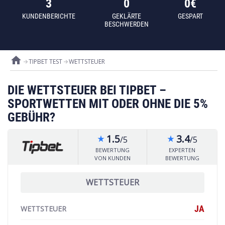
3
0
0€
KUNDENBERICHTE
GEKLÄRTE
GESPART
BESCHWERDEN
home
TIPBET TEST
WETTSTEUER
DIE WETTSTEUER BEI TIPBET –
SPORTWETTEN MIT ODER OHNE DIE 5%
GEBÜHR?
1.5
3.4
/5
/5
star_rate
star_rate
BEWERTUNG
EXPERTEN
VON KUNDEN
BEWERTUNG
WETTSTEUER
JA
WETTSTEUER