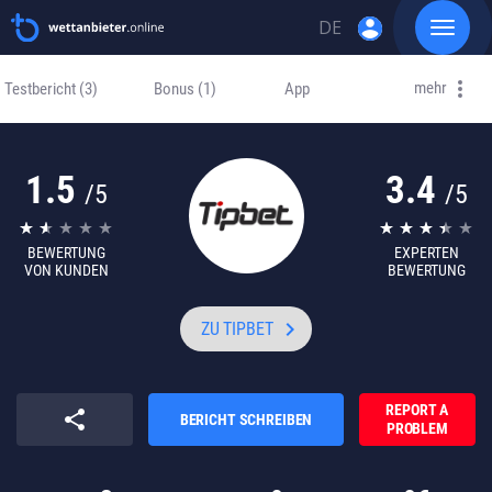
account_circle
DE
Toggle
navigat
Skip
EN
to
mehr
Testbericht
(3)
Bonus
(1)
App
content
RU
1.5
3.4
/5
/5
BEWERTUNG
EXPERTEN
VON KUNDEN
BEWERTUNG
keyboard_arrow_right
ZU TIPBET
REPORT A
share
BERICHT SCHREIBEN
PROBLEM