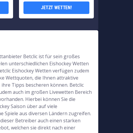
JETZT WETTEN!
tanbieter Betclic ist für sein großes
len unterschiedlichen Eishockey Wetten
etclic Eishockey Wetten verfügen zudem
ke Wettquoten, die Ihnen attraktive
ihre Tipps bescheren können. Betclic
zudem auch im großen Livewetten Bereich
vorhanden. Hierbei können Sie die
key Saison über auf viele
he Spiele aus diversen Ländern zugreifen.
dieser Betreiber auch einen starken
ot, welchen sie direkt nach einer