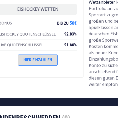
Wettanbieter
k
Portfolio an v
EISHOCKEY WETTEN
Sportart zugre
großen und be
50€
BONUS
BIS ZU
Spielklassen a
deutschen Eis
92.83%
EISHOCKEY QUOTENSCHLÜSSEL
große Sportwet
91.66%
LIVE QUOTENSCHLÜSSEL
Kosten kommen
als neuer Kund
Einzahlungsbon
HIER EINZAHLEN
Konto zu sich
anschließend f
diesen guten E
weiter empfoh