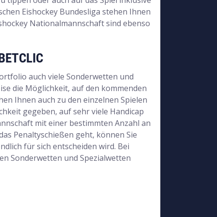
u tippen oder auch auf das Spiel inklusive
tschen Eishockey Bundesliga stehen Ihnen
 Eishockey Nationalmannschaft sind ebenso
BETCLIC
ortfolio auch viele Sonderwetten und
weise die Möglichkeit, auf den kommenden
hen Ihnen auch zu den einzelnen Spielen
ichkeit gegeben, auf sehr viele Handicap
annschaft mit einer bestimmten Anzahl an
 das Penaltyschießen geht, können Sie
dlich für sich entscheiden wird. Bei
rsen Sonderwetten und Spezialwetten