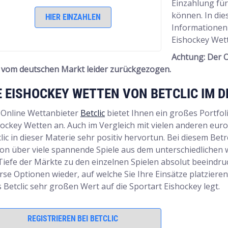
Einzahlung fü
können. In dies
HIER EINZAHLEN
Informationen
Eishockey Wett
Achtung: Der O
h vom deutschen Markt leider zurückgezogen.
E EISHOCKEY WETTEN VON BETCLIC IM D
 Online Wettanbieter
Betclic
bietet Ihnen ein großes Portfol
hockey Wetten an. Auch im Vergleich mit vielen anderen eu
lic in dieser Materie sehr positiv hervortun. Bei diesem Bet
son über viele spannende Spiele aus dem unterschiedlichen 
Tiefe der Märkte zu den einzelnen Spielen absolut beeindruc
rse Optionen wieder, auf welche Sie Ihre Einsätze platzieren
 Betclic sehr großen Wert auf die Sportart Eishockey legt.
REGISTRIEREN BEI BETCLIC