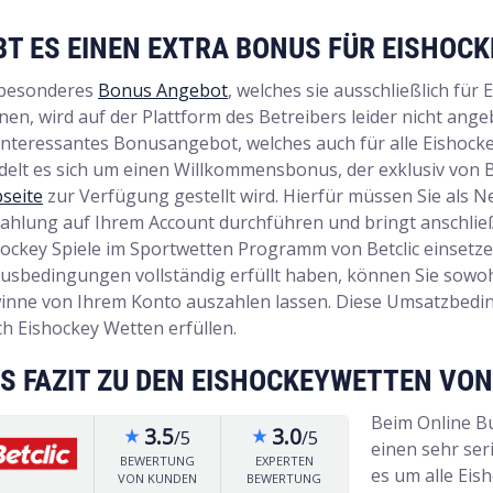
BT ES EINEN EXTRA BONUS FÜR EISHOCK
 besonderes
Bonus Angebot
, welches sie ausschließlich für
en, wird auf der Plattform des Betreibers leider nicht ange
 interessantes Bonusangebot, welches auch für alle Eishoc
elt es sich um einen Willkommensbonus, der exklusiv von Be
seite
zur Verfügung gestellt wird. Hierfür müssen Sie als Ne
zahlung auf Ihrem Account durchführen und bringt anschlie
hockey Spiele im Sportwetten Programm von Betclic einsetze
usbedingungen vollständig erfüllt haben, können Sie sowohl
inne von Ihrem Konto auszahlen lassen. Diese Umsatzbedi
h Eishockey Wetten erfüllen.
S FAZIT ZU DEN EISHOCKEYWETTEN VON
Beim Online Bu
3.5
3.0
/5
/5
star_rate
star_rate
einen sehr ser
BEWERTUNG
EXPERTEN
es um alle Eis
VON KUNDEN
BEWERTUNG