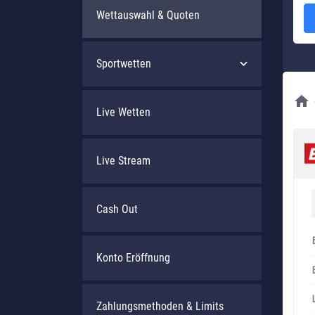
Wettauswahl & Quoten
keyboard_arrow_down
Sportwetten
home
Live Wetten
Live Stream
Cash Out
Konto Eröffnung
Zahlungsmethoden & Limits