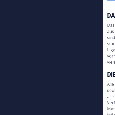
DA
Das 
aus
sind
stär
Liga
vor
viel
DI
Alle
deut
alle
Ver
Mann