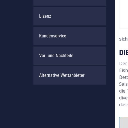
Lizenz
Kundenservice
sic
DI
Vor- und Nachteile
Der
Eis
Alternative Wettanbieter
Betc
Sai
die 
dive
dass