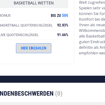
Welt zugreife
BASKETBALL WETTEN
Spielen sehr v
können Sie für
50€
BONUS
BIS ZU
Komfort bei d
Ihnen als neue
92.83%
BASKETBALL QUOTENSCHLÜSSEL
Willkommensbo
91.66%
LIVE QUOTENSCHLÜSSEL
alle Basketbal
guten Eindruck
definitiv als A
HIER EINZAHLEN
empfohlen wer
UNDENBESCHWERDEN
(0)