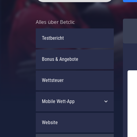
Alles über Betclic
Testbericht
Bonus & Angebote
Wettsteuer
keyboard_arrow_down
Mobile Wett-App
Website