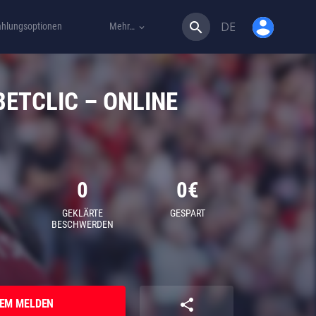
account_circle
search
DE
ahlungsoptionen
Mehr…
EN
ETCLIC – ONLINE
RU
0
0€
GEKLÄRTE
GESPART
BESCHWERDEN
share
EM MELDEN