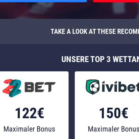
TAKE A LOOK AT THESE RECO
UNSERE
TOP 3
WETTAN
122€
150€
Maximaler Bonus
Maximaler Bonu