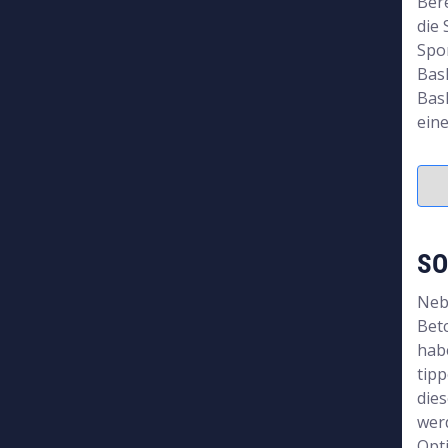
Ber
die 
Spo
Bas
Bas
eine
SO
Neb
Betc
habe
tip
dies
wer
Opti