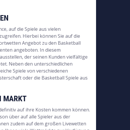
TEN
ce, auf die Spiele aus vielen
ugreifen. Hierbei können Sie auf die
ortwetten Angebot zu den Basketball
nenten angeboten. In diesem
usstellen, der seinen Kunden vielfältige
etet. Neben den unterschiedlichen
reiche Spiele von verschiedenen
erschaft oder die Basketball Spiele aus
N MARKT
 definitiv auf ihre Kosten kommen können.
son über auf alle Spieler aus der
 Ihnen zudem auf dem großen Livewetten