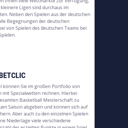
hen Ihnen viele Wettmärkte zur Verfügung,
 kleinere Ligen sind durchaus im
eten. Neben den Spielen aus der deutschen
f alle Begegnungen der deutschen
bei von Spielen des deutschen Teams bei
Spielen.
BETCLIC
l können Sie im großen Portfolio von
h mit Spezialwetten rechnen. Hierbei
 gesamten Basketball Meisterschaft zu
neuen Saison abgeben und können sich auf
hern. Aber auch zu den einzelnen Spielen
ne Niederlage viele verschiedene
zahl der erzielten Punkte in einem Spiel