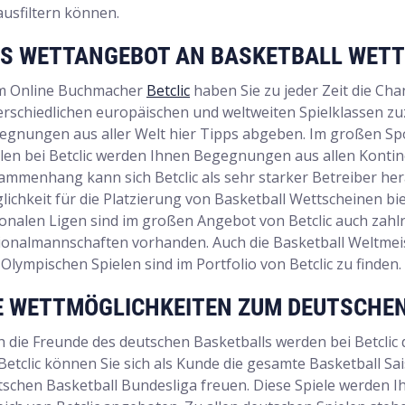
ausfiltern können.
S WETTANGEBOT AN BASKETBALL WET
m Online Buchmacher
Betclic
haben Sie zu jeder Zeit die Chan
rschiedlichen europäischen und weltweiten Spielklassen zuz
egnungen aus aller Welt hier Tipps abgeben. Im großen Sp
elen bei Betclic werden Ihnen Begegnungen aus allen Konti
mmenhang kann sich Betclic als sehr starker Betreiber hera
ichkeit für die Platzierung von Basketball Wettscheinen bi
onalen Ligen sind im großen Angebot von Betclic auch zahl
ionalmannschaften vorhanden. Auch die Basketball Weltmeist
Olympischen Spielen sind im Portfolio von Betclic zu finden.
E WETTMÖGLICHKEITEN ZUM DEUTSCHE
 die Freunde des deutschen Basketballs werden bei Betclic
Betclic können Sie sich als Kunde die gesamte Basketball Sai
tschen Basketball Bundesliga freuen. Diese Spiele werden