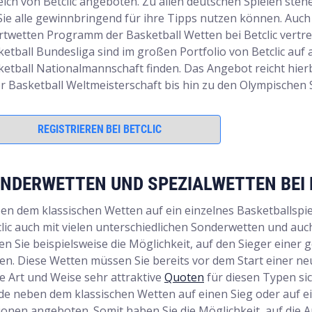
eich von Betclic angeboten. Zu allen deutschen Spielen ste
Sie alle gewinnbringend für ihre Tipps nutzen können. Auch
rtwetten Programm der Basketball Wetten bei Betclic vertr
ketball Bundesliga sind im großen Portfolio von Betclic au
ketball Nationalmannschaft finden. Das Angebot reicht hier
r Basketball Weltmeisterschaft bis hin zu den Olympischen 
REGISTRIEREN BEI BETCLIC
NDERWETTEN UND SPEZIALWETTEN BEI 
en dem klassischen Wetten auf ein einzelnes Basketballspie
lic auch mit vielen unterschiedlichen Sonderwetten und auc
n Sie beispielsweise die Möglichkeit, auf den Sieger einer
pen. Diese Wetten müssen Sie bereits vor dem Start einer 
e Art und Weise sehr attraktive
Quoten
für diesen Typen sic
de neben dem klassischen Wetten auf einen Sieg oder auf ei
onen angeboten. Somit haben Sie die Möglichkeit, auf die An