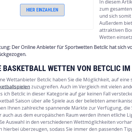
In diesem Arti
zum gesamten B
HIER EINZAHLEN
und sich somit
Außerdem biet
attraktiven Bo
Wetten einset
ung: Der Online Anbieter für Sportwetten Betclic hat sich 
ückgezogen.
E BASKETBALL WETTEN VON BETCLIC IM 
ne Wettanbieter Betclic haben Sie die Möglichkeit, auf ein
ketballspielen
zuzugreifen. Auch im Vergleich mit vielen a
 ich Betclic in dieser Kategorie auf gar keinen Fall verste
etball Saison über alle Spiele aus der beliebten amerikani
hen Ihnen zahlreiche spannende Märkte zur Verfügung, die 
r auch aus dem europäischen Raum werden ihnen etliche Lig
ße Auswahl in den verschiedenen Wettmöglichkeiten vorhand
n hierbei überzeugen, sodass Sie immer den passenden Tipp