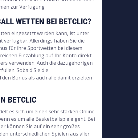
nien zur Verfügung.
ALL WETTEN BEI BETCLIC?
etten eingesetzt werden kann, ist unter
 verfügbar. Allerdings haben Sie die
nus für ihre Sportwetten bei diesem
reichen Einzahlung auf Ihr Konto direkt
ibers verwenden. Auch die dazugehörigen
üllen. Sobald Sie die
den Bonus als auch alle damit erzielten
N BETCLIC
ndelt es sich um einen sehr starken Online
nn es um alle Basketballspiele geht. Bei
er können Sie auf ein sehr großes
elen unterschiedlichen Spielen aus aller