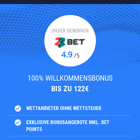
UNSER GEWINNER
4.9
/5
100% WILLKOMMENSBONUS
BIS ZU 122€
check_circle
WETTANBIETER OHNE WETTSTEUER
check_circle
EXKLUSIVE BONUSANGEBOTE INKL. BET
POINTS