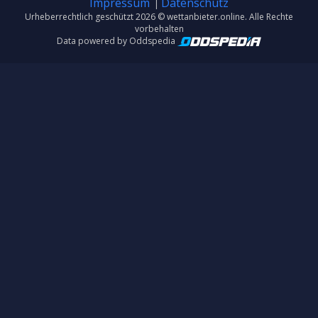
Impressum
Datenschutz
|
Urheberrechtlich geschützt 2026 © wettanbieter.online. Alle Rechte
vorbehalten
Data powered by Oddspedia