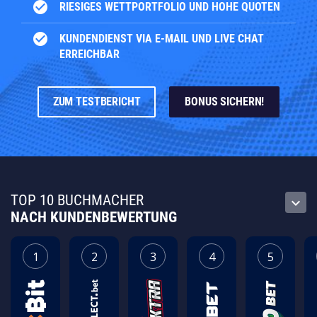
check_circle
RIESIGES WETTPORTFOLIO UND HOHE QUOTEN
check_circle
KUNDENDIENST VIA E-MAIL UND LIVE CHAT
ERREICHBAR
ZUM TESTBERICHT
BONUS SICHERN!
TOP 10 BUCHMACHER
keyboard_arrow_down
NACH KUNDENBEWERTUNG
1
2
3
4
5