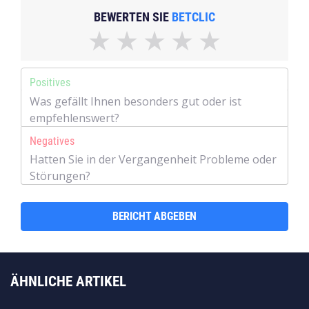
BEWERTEN SIE
BETCLIC
Positives
Negatives
BERICHT ABGEBEN
ÄHNLICHE ARTIKEL