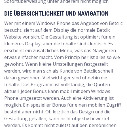
Sofortüberweisung unter anderem nicht möglich.
DIE ÜBERSICHTLICHKEIT UND NAVIGATION
Wer mit einem Windows Phone das Angebot von Betclic
besucht, sieht auf dem Display die normale Betclic
Website vor sich. Die Gestaltung ist optimiert für ein
kleineres Display, aber die Inhalte sind identisch. Es
erscheint ein zusätzliches Menü, was das Navigieren
etwas einfacher macht. Vom Prinzip her ist alles so wie
gewohnt. Wenn kleine Umstellungen festgestellt
werden, wird man sich als Kunde von Betclic schnell
daran gewöhnen. Viel wichtiger sind ohnehin die
Inhalte. Das Programm ist vollständig, die Quoten
aktuell. Jeder Bonus kann mobil mit dem Windows
Phone umgesetzt werden. Auch eine Aktivierung ist
möglich. Ein spezieller Bonus für einen mobilen Zugriff
besteht aber nicht. Ob letztlich das Design und die
Gestaltung gefallen, kann nicht objektiv bewertet
werden. Es kommt nicht zuletzt auf den persönlichen