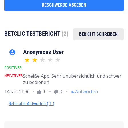
BESCHWERDE ABGEBEN
BETCLIC TESTBERICHT
(2)
BERICHT SCHREIBEN
Anonymous User
account_circle
POSITIVES
Scheiße App. Sehr unübersichtlich und schwer
NEGATIVES
zu bedienen
14 Jan 11:36
0
0
Antworten
thumb_up
thumb_down
reply
Sehe alle Antworten ( 1 )