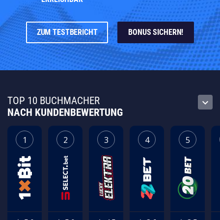
ZUM TESTBERICHT
BONUS SICHERN!
TOP 10 BUCHMACHER
keyboard_arrow_down
NACH KUNDENBEWERTUNG
1
2
3
4
5