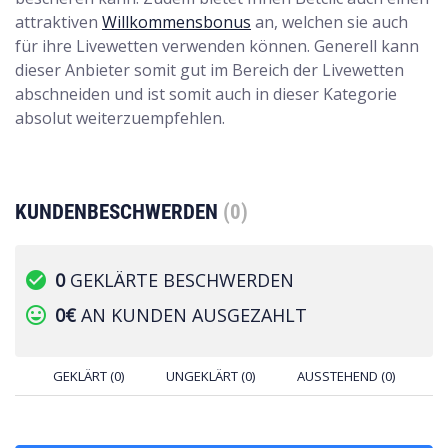
attraktiven
Willkommensbonus
an, welchen sie auch
für ihre Livewetten verwenden können. Generell kann
dieser Anbieter somit gut im Bereich der Livewetten
abschneiden und ist somit auch in dieser Kategorie
absolut weiterzuempfehlen.
KUNDENBESCHWERDEN
(0)
check_circle
0
GEKLÄRTE BESCHWERDEN
tag_faces
0€
AN KUNDEN AUSGEZAHLT
GEKLÄRT (0)
UNGEKLÄRT (0)
AUSSTEHEND (0)