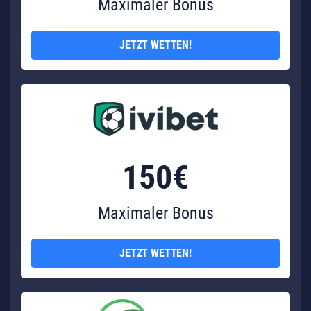
Maximaler Bonus
JETZT WETTEN!
150€
Maximaler Bonus
JETZT WETTEN!