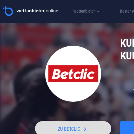
Wettanbieter
Bester W
Skip
to
content
KU
KU
keyboard_arrow_right
ZU BETCLIC