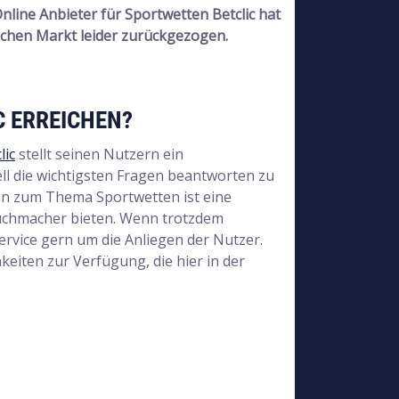
nline Anbieter für Sportwetten Betclic hat
schen Markt leider zurückgezogen.
C ERREICHEN?
lic
stellt seinen Nutzern ein
l die wichtigsten Fragen beantworten zu
en zum Thema Sportwetten ist eine
 Buchmacher bieten. Wenn trotzdem
ervice gern um die Anliegen der Nutzer.
eiten zur Verfügung, die hier in der