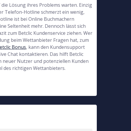
f die Lösung ihres Problems warten. Einzig
er Telefon-Hotline schmerzt ein wenig,
otline ist bei Online Buchmachern
eine Seltenheit mehr. Dennoch lässt sich
Fazit zum Betclic Kundenservice ziehen. Wer
dung beim Wettanbieter Fragen hat, zum
etclic Bonus
, kann den Kundensupport
ive Chat kontaktieren. Das hilft Betclic
 neuer Nutzer und potenziellen Kunden
l des richtigen Wettanbieters.