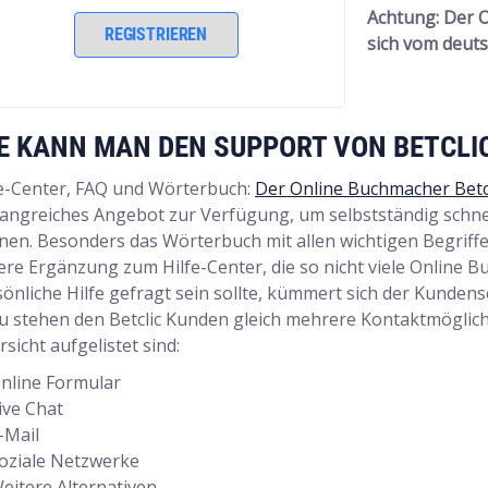
Achtung: Der O
REGISTRIEREN
sich vom deut
E KANN MAN DEN SUPPORT VON BETCLI
fe-Center, FAQ und Wörterbuch:
Der Online Buchmacher Betc
angreiches Angebot zur Verfügung, um selbstständig schnel
nen. Besonders das Wörterbuch mit allen wichtigen Begriff
vere Ergänzung zum Hilfe-Center, die so nicht viele Online
önliche Hilfe gefragt sein sollte, kümmert sich der Kundens
u stehen den Betclic Kunden gleich mehrere Kontaktmöglichk
sicht aufgelistet sind:
nline Formular
ive Chat
-Mail
oziale Netzwerke
eitere Alternativen