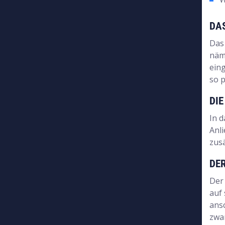
DA
Das 
näm
ein
so p
DIE
In 
Anli
zusä
DER
Der 
auf 
ansc
zwan