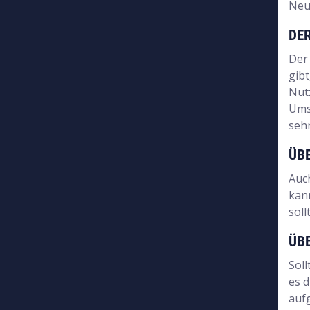
Neu
DE
Der 
gibt
Nut
Umst
sehr
ÜB
Auch
kann
soll
ÜB
Soll
es d
auf