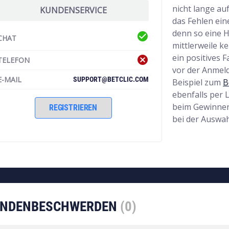
nicht lange au
KUNDENSERVICE
das Fehlen ein
denn so eine H
check_circle
CHAT
mittlerweile k
ein positives 
cancel
TELEFON
vor der Anmel
E-MAIL
SUPPORT@BETCLIC.COM
Beispiel zum
B
ebenfalls per L
beim Gewinnen
REGISTRIEREN
bei der Auswah
UNDENBESCHWERDEN
(0)