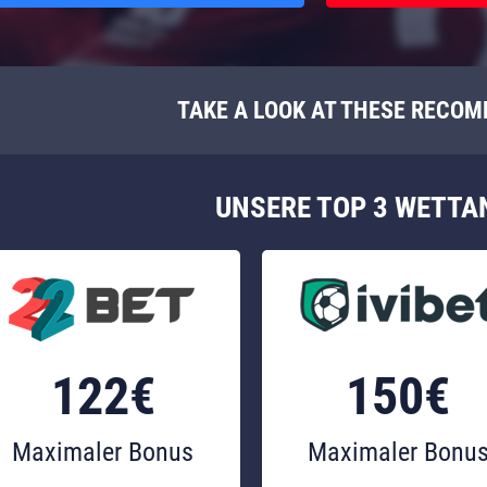
TAKE A LOOK AT THESE RECO
UNSERE
TOP 3
WETTAN
122€
150€
Maximaler Bonus
Maximaler Bonu