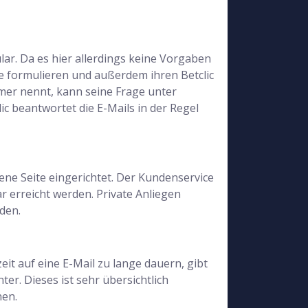
ar. Da es hier allerdings keine Vorgaben
se formulieren und außerdem ihren Betclic
er nennt, kann seine Frage unter
c beantwortet die E-Mails in der Regel
ene Seite eingerichtet. Der Kundenservice
ar erreicht werden. Private Anliegen
rden.
zeit auf eine E-Mail zu lange dauern, gibt
ter. Dieses ist sehr übersichtlich
nen.