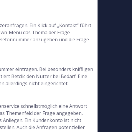
tzeranfragen. Ein Klick auf „Kontakt“ führt
-Down-Menü das Thema der Frage
 Telefonnummer anzugeben und die Frage
ummer eintragen. Bei besonders kniffligen
ert Betclic den Nutzer bei Bedarf. Eine
n allerdings nicht eingerichtet.
enservice schnellstmöglich eine Antwort
r das Themenfeld der Frage angegeben,
 Anliegen. Ein Kundenkonto ist nicht
stellen. Auch die Anfragen potenzieller