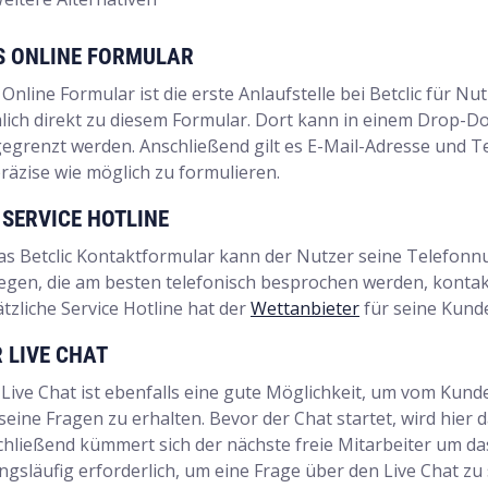
S ONLINE FORMULAR
Online Formular ist die erste Anlaufstelle bei Betclic für Nu
lich direkt zu diesem Formular. Dort kann in einem Drop
gegrenzt werden. Anschließend gilt es E-Mail-Adresse und
räzise wie möglich zu formulieren.
 SERVICE HOTLINE
das Betclic Kontaktformular kann der Nutzer seine Telefonn
egen, die am besten telefonisch besprochen werden, kontakti
tzliche Service Hotline hat der
Wettanbieter
für seine Kunde
 LIVE CHAT
Live Chat ist ebenfalls eine gute Möglichkeit, um vom Kund
seine Fragen zu erhalten. Bevor der Chat startet, wird hie
hließend kümmert sich der nächste freie Mitarbeiter um das
gsläufig erforderlich, um eine Frage über den Live Chat zu 