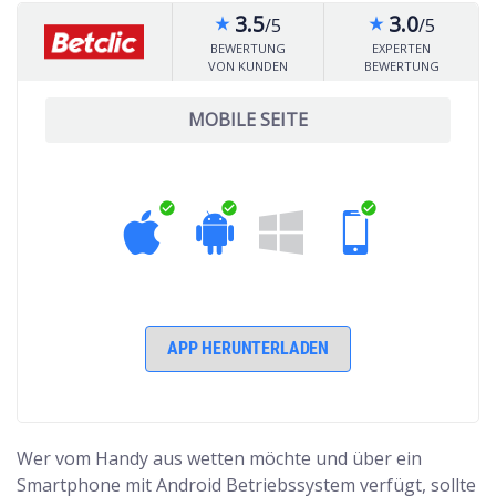
3.5
3.0
/5
/5
star_rate
star_rate
BEWERTUNG
EXPERTEN
VON KUNDEN
BEWERTUNG
MOBILE SEITE
check_circle
check_circle
check_circle
APP HERUNTERLADEN
Wer vom Handy aus wetten möchte und über ein
Smartphone mit Android Betriebssystem verfügt, sollte