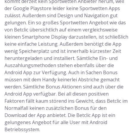
kommt derzeit kein Sportwetten Anbieter herum, weil
der Google Playstore leider keine Sportwetten Apps
zulässt. Außerdem sind Design und Navigation gut
gelungen. Ein so großes Sportwetten Angebot wie das
von Betclic übersichtlich auf einem vergleichsweise
kleinen Smartphone Display darzustellen, ist schließlich
keine einfache Leistung. Außerdem benötigt die App
wenig Speicherplatz und ist innerhalb kürzester Zeit
heruntergeladen und installiert. Sämtliche Ein- und
Auszahlungsmethoden stehen ebenfalls über die
Android App zur Verfügung. Auch in Sachen Bonus
müssen mit dem Handy keinerlei Abstriche gemacht
werden. Sämtliche Bonus Aktionen sind auch über die
Android App verfügbar. Bei all diesen positiven
Faktoren fällt kaum störend ins Gewicht, dass Betclic im
Normalfall keinen zusätzlichen Bonus für den
Download der App anbietet. Die Betclic App ist ein
gelungenes Angebot für alle User mit Android
Betriebssystem.