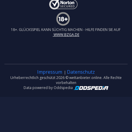
18+. GLÜCKSSPIEL KANN SÜCHTIG MACHEN - HILFE FINDEN SIE AUF
WWW.BZGA.DE
Impressum
Datenschutz
|
Urheberrechtlich geschützt 2026 © wettanbieter.online. Alle Rechte
vorbehalten
Data powered by Oddspedia