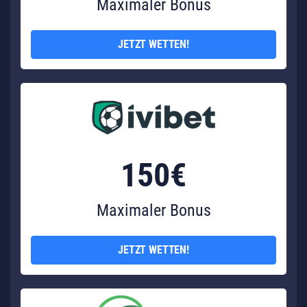
Maximaler Bonus
JETZT WETTEN!
150€
Maximaler Bonus
JETZT WETTEN!