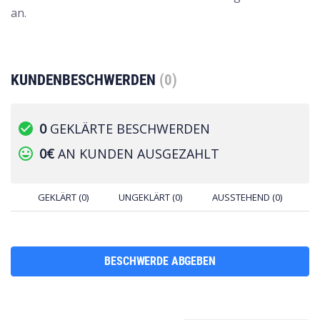
an.
KUNDENBESCHWERDEN
(0)
check_circle
0
GEKLÄRTE BESCHWERDEN
tag_faces
0€
AN KUNDEN AUSGEZAHLT
GEKLÄRT (0)
UNGEKLÄRT (0)
AUSSTEHEND (0)
BESCHWERDE ABGEBEN