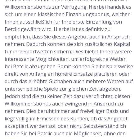
Willkommensbonus zur Verfügung. Hierbei handelt es
sich um einen klassischen Einzahlungsbonus, welcher
Ihnen ausschließlich für Ihre erste Einzahlung von
Betclic gewährt wird. Hierbei ist es definitiv zu
empfehlen, dass Sie dieses Angebot auch in Anspruch
nehmen. Dadurch können sie sich zusätzliches Kapital
für ihre Sportwetten sichern. Dies bietet Ihnen weitere
interessante Möglichkeiten, um erfolgreiche Wetten
bei Betclic abzugeben. Somit können Sie beispielsweise
direkt von Anfang an höhere Einsätze platzieren oder
durch das erhöhte Guthaben auch mehrere Wetten auf
unterschiedliche Spiele zur gleichen Zeit abgeben.
Jedoch sind die zu keiner Zeit dazu verpflichtet, diesen
Willkommensbonus auch zwingend in Anspruch zu
nehmen. Dies beruht immer auf freiwilliger Basis und
liegt völlig im Ermessen des Kunden, ob das Angebot
akzeptiert werden soll oder nicht. Selbstverständlich
haben Sie bei Betclic auch die Möglichkeit, ohne den