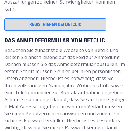
Auszahlungen zu keinen Schwierigkeiten kommen
kann.
REGISTRIEREN BEI BETCLIC
DAS ANMELDEFORMULAR VON BETCLIC
Besuchen Sie zunächst die Webseite von Betclic und
klicken Sie anschließend auf das Feld zur Anmeldung.
Danach müssen Sie das Anmeldeformular ausfüllen. Im
ersten Schritt müssen Sie hier bei ihren persönlichen
Daten angeben. Hierbei ist es notwendig, dass Sie
Ihren vollständigen Namen, ihre Wohnanschrift sowie
eine Telefonnummer zur Kontaktaufnahme eingeben.
Achten Sie unbedingt darauf, dass Sie auch eine gültige
E-Mail-Adresse angeben. Im weiteren Verlauf müssen
Sie einen Benutzernamen auswählen und zudem ein
sicheres Passwort erstellen. Hierbei ist es besonders
wichtig, dass nur Sie dieses Passwort kennen, damit