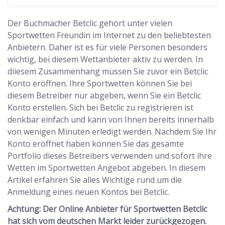
Der Buchmacher Betclic gehört unter vielen
Sportwetten Freundin im Internet zu den beliebtesten
Anbietern. Daher ist es für viele Personen besonders
wichtig, bei diesem Wettanbieter aktiv zu werden. In
diiesem Zusammenhang müssen Sie zuvor ein Betclic
Konto eröffnen. Ihre Sportwetten können Sie bei
diesem Betreiber nur abgeben, wenn Sie ein Betclic
Konto erstellen. Sich bei Betclic zu registrieren ist
denkbar einfach und kann von Ihnen bereits innerhalb
von wenigen Minuten erledigt werden. Nachdem Sie Ihr
Konto eröffnet haben können Sie das gesamte
Portfolio dieses Betreibers verwenden und sofort ihre
Wetten im Sportwetten Angebot abgeben. In diesem
Artikel erfahren Sie alles Wichtige rund um die
Anmeldung eines neuen Kontos bei Betclic.
Achtung: Der Online Anbieter für Sportwetten Betclic
hat sich vom deutschen Markt leider zurückgezogen.