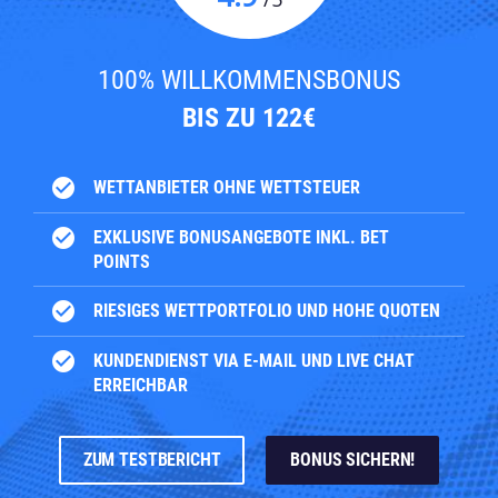
100% WILLKOMMENSBONUS
BIS ZU 122€
check_circle
WETTANBIETER OHNE WETTSTEUER
check_circle
EXKLUSIVE BONUSANGEBOTE INKL. BET
POINTS
check_circle
RIESIGES WETTPORTFOLIO UND HOHE QUOTEN
check_circle
KUNDENDIENST VIA E-MAIL UND LIVE CHAT
ERREICHBAR
ZUM TESTBERICHT
BONUS SICHERN!