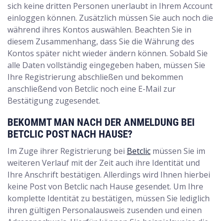
sich keine dritten Personen unerlaubt in Ihrem Account
einloggen können. Zusätzlich müssen Sie auch noch die
während ihres Kontos auswählen. Beachten Sie in
diesem Zusammenhang, dass Sie die Währung des
Kontos später nicht wieder ändern können. Sobald Sie
alle Daten vollständig eingegeben haben, müssen Sie
Ihre Registrierung abschließen und bekommen
anschließend von Betclic noch eine E-Mail zur
Bestätigung zugesendet.
BEKOMMT MAN NACH DER ANMELDUNG BEI
BETCLIC POST NACH HAUSE?
Im Zuge ihrer Registrierung bei
Betclic
müssen Sie im
weiteren Verlauf mit der Zeit auch ihre Identität und
Ihre Anschrift bestätigen. Allerdings wird Ihnen hierbei
keine Post von Betclic nach Hause gesendet. Um Ihre
komplette Identität zu bestätigen, müssen Sie lediglich
ihren gültigen Personalausweis zusenden und einen