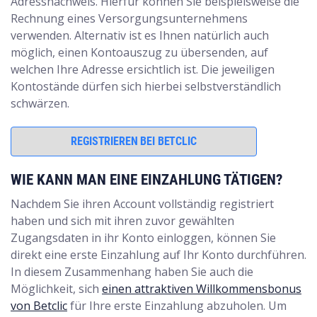
Adressnachweis. Hierfür können Sie beispielsweise die
Rechnung eines Versorgungsunternehmens
verwenden. Alternativ ist es Ihnen natürlich auch
möglich, einen Kontoauszug zu übersenden, auf
welchen Ihre Adresse ersichtlich ist. Die jeweiligen
Kontostände dürfen sich hierbei selbstverständlich
schwärzen.
REGISTRIEREN BEI BETCLIC
WIE KANN MAN EINE EINZAHLUNG TÄTIGEN?
Nachdem Sie ihren Account vollständig registriert
haben und sich mit ihren zuvor gewählten
Zugangsdaten in ihr Konto einloggen, können Sie
direkt eine erste Einzahlung auf Ihr Konto durchführen.
In diesem Zusammenhang haben Sie auch die
Möglichkeit, sich
einen attraktiven Willkommensbonus
von Betclic
für Ihre erste Einzahlung abzuholen. Um