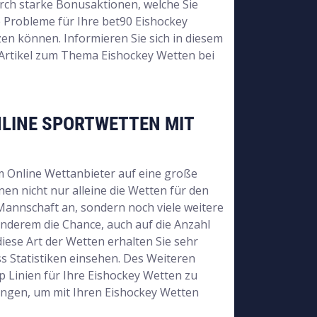
rch starke Bonusaktionen, welche Sie
 Probleme für Ihre bet90 Eishockey
en können. Informieren Sie sich in diesem
 Artikel zum Thema Eishockey Wetten bei
NLINE SPORTWETTEN MIT
m Online Wettanbieter auf eine große
nen nicht nur alleine die Wetten für den
Mannschaft an, sondern noch viele weitere
anderem die Chance, auch auf die Anzahl
iese Art der Wetten erhalten Sie sehr
 Statistiken einsehen. Des Weiteren
p Linien für Ihre Eishockey Wetten zu
ungen, um mit Ihren Eishockey Wetten