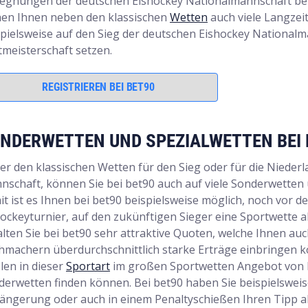
egnungen der deutschen Eishockey Nationalmannschaft bei
hen Ihnen neben den klassischen
Wetten
auch viele Langzei
spielsweise auf den Sieg der deutschen Eishockey Nationalm
tmeisterschaft setzen.
REGISTRIEREN BEI BET90
NDERWETTEN UND SPEZIALWETTEN BEI 
er den klassischen Wetten für den Sieg oder für die Nieder
nschaft, können Sie bei bet90 auch auf viele Sonderwetten
t ist es Ihnen bei bet90 beispielsweise möglich, noch vor 
ockeyturnier, auf den zukünftigen Sieger eine Sportwette 
lten Sie bei bet90 sehr attraktive Quoten, welche Ihnen au
hmachern überdurchschnittlich starke Erträge einbringen k
len in dieser
Sportart
im großen Sportwetten Angebot von b
erwetten finden können. Bei bet90 haben Sie beispielsweise
längerung oder auch in einem Penaltyschießen Ihren Tipp 