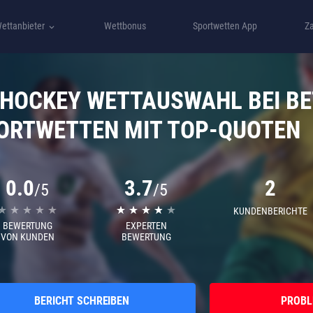
ettanbieter
Wettbonus
Sportwetten App
Z
SHOCKEY WETTAUSWAHL BEI BE
ORTWETTEN MIT TOP-QUOTEN
0.0
3.7
2
/5
/5
KUNDENBERICHTE
BEWERTUNG
EXPERTEN
VON KUNDEN
BEWERTUNG
BERICHT SCHREIBEN
PROBL