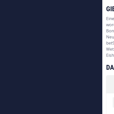
GI
Ein
word
Bonu
Neu
bet
Wet
Eis
DA