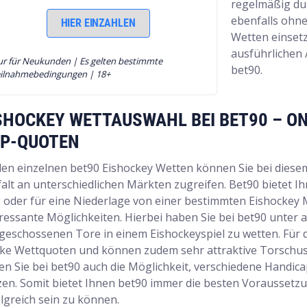
regelmäßig du
ebenfalls ohne
HIER EINZAHLEN
Wetten einsetz
ausführlichen
r für Neukunden | Es gelten bestimmte
bet90.
ilnahmebedingungen | 18+
SHOCKEY WETTAUSWAHL BEI BET90 – O
P-QUOTEN
den einzelnen bet90 Eishockey Wetten können Sie bei diese
falt an unterschiedlichen Märkten zugreifen. Bet90 bietet Ih
g oder für eine Niederlage von einer bestimmten Eishockey 
ressante Möglichkeiten. Hierbei haben Sie bei bet90 unter 
geschossenen Tore in einem Eishockeyspiel zu wetten. Für d
rke Wettquoten und können zudem sehr attraktive Torschuss
n Sie bei bet90 auch die Möglichkeit, verschiedene Handica
zen. Somit bietet Ihnen bet90 immer die besten Voraussetz
lgreich sein zu können.