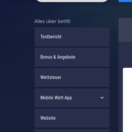
Alles über bet90
Testbericht
Bonus & Angebote
Wettsteuer
keyboard_arrow_down
Mobile Wett-App
Website