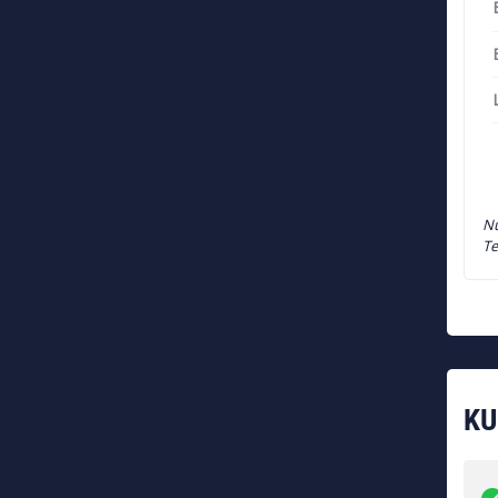
Nu
Te
K