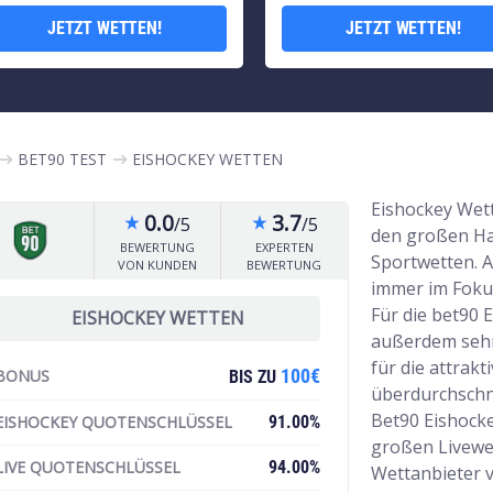
JETZT WETTEN!
JETZT WETTEN!
BET90 TEST
EISHOCKEY WETTEN
Eishockey Wett
0.0
3.7
/5
/5
star_rate
star_rate
den großen Ha
BEWERTUNG
EXPERTEN
Sportwetten. A
VON KUNDEN
BEWERTUNG
immer im Foku
Für die bet90 
EISHOCKEY WETTEN
außerdem sehr 
für die attrakt
100€
BONUS
BIS ZU
überdurchschn
Bet90 Eishocke
91.00%
EISHOCKEY QUOTENSCHLÜSSEL
großen Livewe
94.00%
LIVE QUOTENSCHLÜSSEL
Wettanbieter 