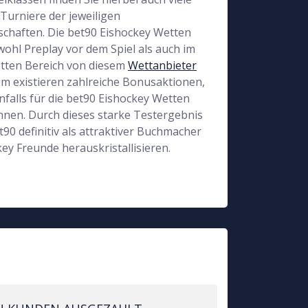
 Turniere der jeweiligen
chaften. Die bet90 Eishockey Wetten
ohl Preplay vor dem Spiel als auch im
tten Bereich von diesem
Wettanbieter
m existieren zahlreiche Bonusaktionen,
nfalls für die bet90 Eishockey Wetten
nen. Durch dieses starke Testergebnis
t90 definitiv als attraktiver Buchmacher
key Freunde herauskristallisieren.