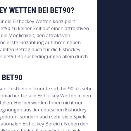
EY WETTEN BEI BET90?
ür die Eishockey Wetten konzipiert
bet90 zu keiner Zeit auf einen attraktiven
die Möglichkeit, den attraktiven
ne erste Einzahlung auf Ihren neuen
samten Betrag auch für die Eishockey
en bet90 Bonusbedingungen allein durch
 BET90
en Testbericht konnte sich bet90 als sehr
chmacher für alle Eishockey Wetten in den
ellen. Hierbei werden Ihnen nicht nur
egegnungen aus der deutschen Eishockey
eboten, sondern auch sehr viele Spiele
nationalen Eishockey Bereich. Neben den
lklassen finden Sie hierbei auch viele