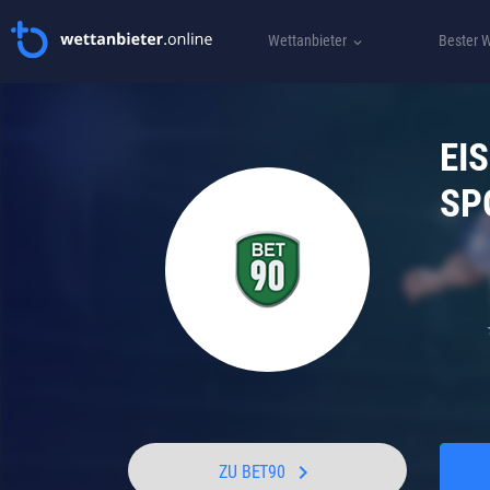
Wettanbieter
Bester W
Skip
to
content
EI
SP
keyboard_arrow_right
ZU BET90