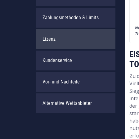
Zahlungsmethoden & Limits
Nu
Te
Lizenz
EI
Kundenservice
TO
Zu 
Vor- und Nachteile
Viel
Sie
inte
Alternative Wettanbieter
der 
sta
habe
nut
erfo