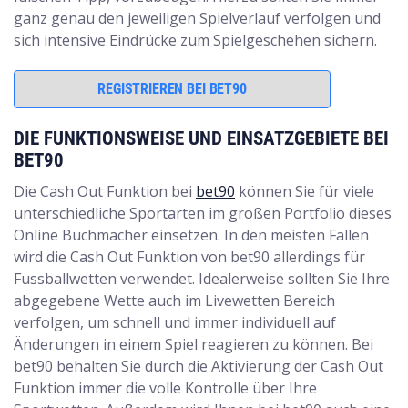
ganz genau den jeweiligen Spielverlauf verfolgen und
sich intensive Eindrücke zum Spielgeschehen sichern.
REGISTRIEREN BEI BET90
DIE FUNKTIONSWEISE UND EINSATZGEBIETE BEI
BET90
Die Cash Out Funktion bei
bet90
können Sie für viele
unterschiedliche Sportarten im großen Portfolio dieses
Online Buchmacher einsetzen. In den meisten Fällen
wird die Cash Out Funktion von bet90 allerdings für
Fussballwetten verwendet. Idealerweise sollten Sie Ihre
abgegebene Wette auch im Livewetten Bereich
verfolgen, um schnell und immer individuell auf
Änderungen in einem Spiel reagieren zu können. Bei
bet90 behalten Sie durch die Aktivierung der Cash Out
Funktion immer die volle Kontrolle über Ihre