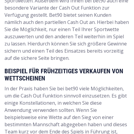
Sportwetten. Außerdem wird Ihnen bei bet90 auch eine
besondere Variante der Cash Out Funktion zur
Verfügung gestellt. Bet90 bietet seinen Kunden
nämlich auch den partiellen Cash Out an. Hierbei haben
Sie die Möglichkeit, nur einen Teil Ihrer Sportwette
auszuwerten und den anderen Teil weiterhin im Spiel
zu lassen. Hierdurch können Sie sich größere Gewinne
sichern und einen Teil des Einsatzes bereits vorzeitig
auf die sichere Seite bringen.
BEISPIEL FÜR FRÜHZEITIGES VERKAUFEN VON
WETTSCHEINEN
In der Praxis haben Sie bei bet90 viele Möglichkeiten,
um die Cash Out Funktion sinnvoll einzusetzen. Es gibt
einige Konstellationen, in welchen Sie diese
Anwendung verwenden sollten. Wenn Sie
beispielsweise eine Wette auf den Sieg von einer
bestimmten Mannschaft abgegeben haben und dieses
Team kurz vor dem Ende des Spiels in Führung ist,