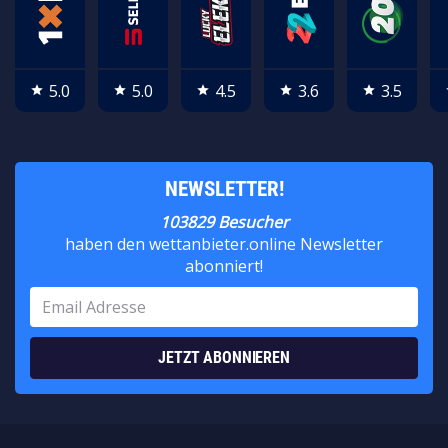
5.0
5.0
4.5
3.6
3.5
star
star
star
star
star
NEWSLETTER!
103829 Besucher
haben den wettanbieter.online Newsletter
abonniert!
JETZT ABONNIEREN