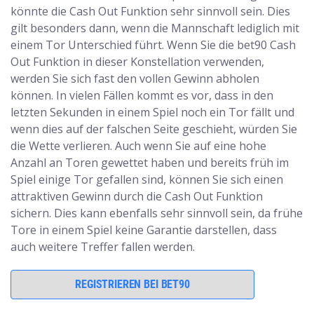
könnte die Cash Out Funktion sehr sinnvoll sein. Dies
gilt besonders dann, wenn die Mannschaft lediglich mit
einem Tor Unterschied führt. Wenn Sie die bet90 Cash
Out Funktion in dieser Konstellation verwenden,
werden Sie sich fast den vollen Gewinn abholen
können. In vielen Fällen kommt es vor, dass in den
letzten Sekunden in einem Spiel noch ein Tor fällt und
wenn dies auf der falschen Seite geschieht, würden Sie
die Wette verlieren. Auch wenn Sie auf eine hohe
Anzahl an Toren gewettet haben und bereits früh im
Spiel einige Tor gefallen sind, können Sie sich einen
attraktiven Gewinn durch die Cash Out Funktion
sichern. Dies kann ebenfalls sehr sinnvoll sein, da frühe
Tore in einem Spiel keine Garantie darstellen, dass
auch weitere Treffer fallen werden.
REGISTRIEREN BEI BET90