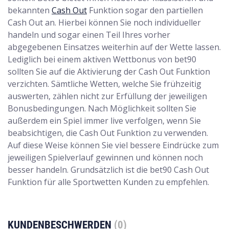
bekannten
Cash Out
Funktion sogar den partiellen
Cash Out an. Hierbei können Sie noch individueller
handeln und sogar einen Teil Ihres vorher
abgegebenen Einsatzes weiterhin auf der Wette lassen.
Lediglich bei einem aktiven Wettbonus von bet90
sollten Sie auf die Aktivierung der Cash Out Funktion
verzichten. Sämtliche Wetten, welche Sie frühzeitig
auswerten, zählen nicht zur Erfüllung der jeweiligen
Bonusbedingungen. Nach Möglichkeit sollten Sie
außerdem ein Spiel immer live verfolgen, wenn Sie
beabsichtigen, die Cash Out Funktion zu verwenden.
Auf diese Weise können Sie viel bessere Eindrücke zum
jeweiligen Spielverlauf gewinnen und können noch
besser handeln. Grundsätzlich ist die bet90 Cash Out
Funktion für alle Sportwetten Kunden zu empfehlen.
KUNDENBESCHWERDEN
(0)