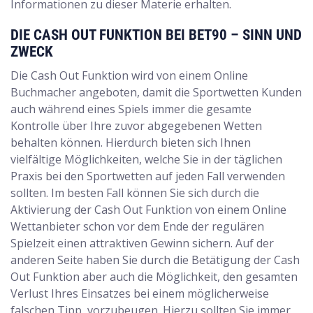
Informationen zu dieser Materie erhalten.
DIE CASH OUT FUNKTION BEI BET90 – SINN UND
ZWECK
Die Cash Out Funktion wird von einem Online
Buchmacher angeboten, damit die Sportwetten Kunden
auch während eines Spiels immer die gesamte
Kontrolle über Ihre zuvor abgegebenen Wetten
behalten können. Hierdurch bieten sich Ihnen
vielfältige Möglichkeiten, welche Sie in der täglichen
Praxis bei den Sportwetten auf jeden Fall verwenden
sollten. Im besten Fall können Sie sich durch die
Aktivierung der Cash Out Funktion von einem Online
Wettanbieter schon vor dem Ende der regulären
Spielzeit einen attraktiven Gewinn sichern. Auf der
anderen Seite haben Sie durch die Betätigung der Cash
Out Funktion aber auch die Möglichkeit, den gesamten
Verlust Ihres Einsatzes bei einem möglicherweise
falschen Tipp, vorzubeugen. Hierzu sollten Sie immer