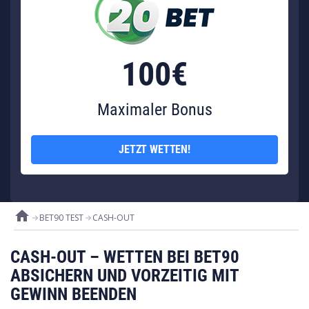
100€
Maximaler Bonus
JETZT WETTEN!
home
BET90 TEST
CASH-OUT
CASH-OUT – WETTEN BEI BET90
ABSICHERN UND VORZEITIG MIT
GEWINN BEENDEN