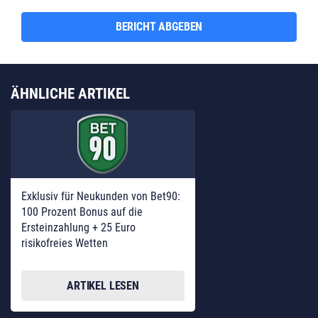
BERICHT ABGEBEN
ÄHNLICHE ARTIKEL
Exklusiv für Neukunden von Bet90:
100 Prozent Bonus auf die
Ersteinzahlung + 25 Euro
risikofreies Wetten
ARTIKEL LESEN