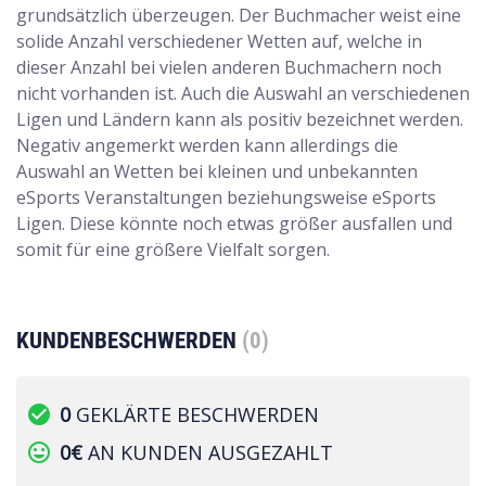
grundsätzlich überzeugen. Der Buchmacher weist eine
solide Anzahl verschiedener Wetten auf, welche in
dieser Anzahl bei vielen anderen Buchmachern noch
nicht vorhanden ist. Auch die Auswahl an verschiedenen
Ligen und Ländern kann als positiv bezeichnet werden.
Negativ angemerkt werden kann allerdings die
Auswahl an Wetten bei kleinen und unbekannten
eSports Veranstaltungen beziehungsweise eSports
Ligen. Diese könnte noch etwas größer ausfallen und
somit für eine größere Vielfalt sorgen.
KUNDENBESCHWERDEN
(0)
check_circle
0
GEKLÄRTE BESCHWERDEN
tag_faces
0€
AN KUNDEN AUSGEZAHLT