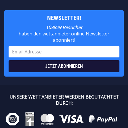
NEWSLETTER!
103829 Besucher
haben den wettanbieter.online Newsletter
abonniert!
JETZT ABONNIEREN
UNSERE WETTANBIETER WERDEN BEGUTACHTET
DURCH: