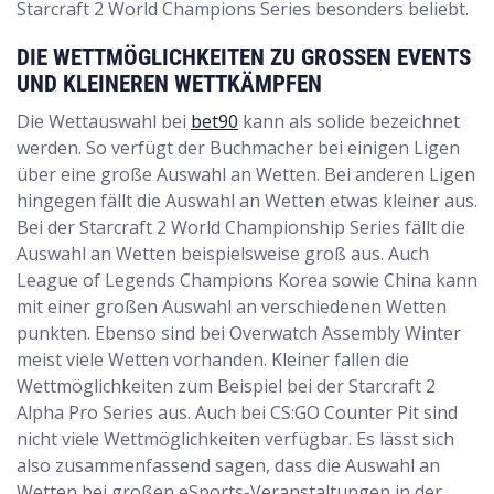
Starcraft 2 World Champions Series besonders beliebt.
DIE WETTMÖGLICHKEITEN ZU GROSSEN EVENTS U
ND KLEINEREN WETTKÄMPFEN
Die Wettauswahl bei
bet90
kann als solide bezeichnet
werden. So verfügt der Buchmacher bei einigen Ligen
über eine große Auswahl an Wetten. Bei anderen Ligen
hingegen fällt die Auswahl an Wetten etwas kleiner aus.
Bei der Starcraft 2 World Championship Series fällt die
Auswahl an Wetten beispielsweise groß aus. Auch
League of Legends Champions Korea sowie China kann
mit einer großen Auswahl an verschiedenen Wetten
punkten. Ebenso sind bei Overwatch Assembly Winter
meist viele Wetten vorhanden. Kleiner fallen die
Wettmöglichkeiten zum Beispiel bei der Starcraft 2
Alpha Pro Series aus. Auch bei CS:GO Counter Pit sind
nicht viele Wettmöglichkeiten verfügbar. Es lässt sich
also zusammenfassend sagen, dass die Auswahl an
Wetten bei großen eSports-Veranstaltungen in der