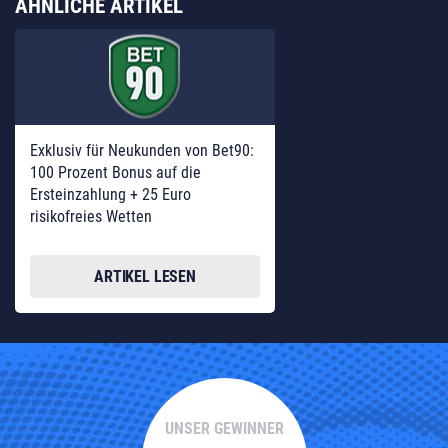
ÄHNLICHE ARTIKEL
Exklusiv für Neukunden von Bet90:
100 Prozent Bonus auf die
Ersteinzahlung + 25 Euro
risikofreies Wetten
ARTIKEL LESEN
UNSER GEWINNER