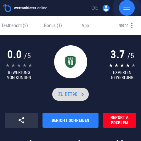
account_circle
DE
Toggle
navigat
Skip
EN
to
mehr
Testbericht
(2)
Bonus
(1)
App
content
RU
0.0
3.7
/5
/5
BEWERTUNG
EXPERTEN
VON KUNDEN
BEWERTUNG
keyboard_arrow_right
ZU BET90
REPORT A
share
BERICHT SCHREIBEN
PROBLEM