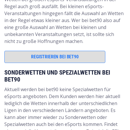
Regel auch groß ausfällt. Bei kleinen eSports-
Veranstaltungen hingegen fällt die Auswahl an Wetten
in der Regel etwas kleiner aus. Wer bei bet90 also auf
eine große Auswahl an Wetten bei kleinen und
unbekannten Veranstaltungen setzt, ist sollte sich
nicht zu große Hoffnungen machen.
REGISTRIEREN BEI BET90
SONDERWETTEN UND SPEZIALWETTEN BEI
BET90
Aktuell werden bei bet90 keine Spezialwetten für
eSports angeboten. Dem Kunden werden hier aktuell
lediglich die Wetten innerhalb der unterschiedlichen
Ligen in den verschiedenen Ländern angeboten. Es
kann aber immer wieder zu Sonderwetten oder
Spezialwetten auch bei den eSports kommen. Findet