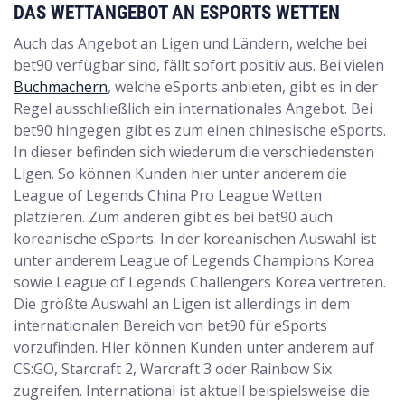
DAS WETTANGEBOT AN ESPORTS WETTEN
Auch das Angebot an Ligen und Ländern, welche bei
bet90 verfügbar sind, fällt sofort positiv aus. Bei vielen
Buchmachern
, welche eSports anbieten, gibt es in der
Regel ausschließlich ein internationales Angebot. Bei
bet90 hingegen gibt es zum einen chinesische eSports.
In dieser befinden sich wiederum die verschiedensten
Ligen. So können Kunden hier unter anderem die
League of Legends China Pro League Wetten
platzieren. Zum anderen gibt es bei bet90 auch
koreanische eSports. In der koreanischen Auswahl ist
unter anderem League of Legends Champions Korea
sowie League of Legends Challengers Korea vertreten.
Die größte Auswahl an Ligen ist allerdings in dem
internationalen Bereich von bet90 für eSports
vorzufinden. Hier können Kunden unter anderem auf
CS:GO, Starcraft 2, Warcraft 3 oder Rainbow Six
zugreifen. International ist aktuell beispielsweise die