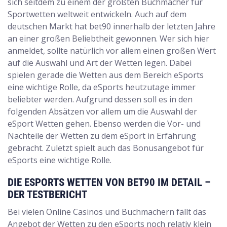
sich seitdem zu einem der größten Buchmacher für
Sportwetten weltweit entwickeln. Auch auf dem
deutschen Markt hat bet90 innerhalb der letzten Jahre
an einer großen Beliebtheit gewonnen. Wer sich hier
anmeldet, sollte natürlich vor allem einen großen Wert
auf die Auswahl und Art der Wetten legen. Dabei
spielen gerade die Wetten aus dem Bereich eSports
eine wichtige Rolle, da eSports heutzutage immer
beliebter werden. Aufgrund dessen soll es in den
folgenden Absätzen vor allem um die Auswahl der
eSport Wetten gehen. Ebenso werden die Vor- und
Nachteile der Wetten zu dem eSport in Erfahrung
gebracht. Zuletzt spielt auch das Bonusangebot für
eSports eine wichtige Rolle.
DIE ESPORTS WETTEN VON BET90 IM DETAIL –
DER TESTBERICHT
Bei vielen Online Casinos und Buchmachern fällt das
Angebot der Wetten zu den eSports noch relativ klein