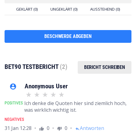
GEKLÄRT (0)
UNGEKLÄRT (0)
AUSSTEHEND (0)
BESCHWERDE ABGEBEN
BET90 TESTBERICHT
(2)
BERICHT SCHREIBEN
Anonymous User
account_circle
Ich denke die Quoten hier sind ziemlich hoch,
POSITIVES
was wirklich wichtig ist.
NEGATIVES
31 Jan 12:28
0
0
Antworten
thumb_up
thumb_down
reply