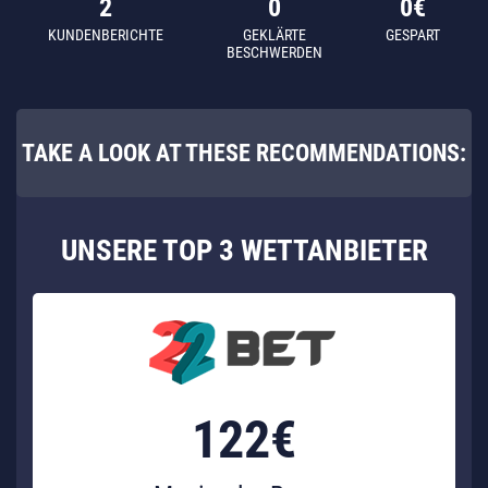
2
0
0€
KUNDENBERICHTE
GEKLÄRTE
GESPART
BESCHWERDEN
TAKE A LOOK AT THESE RECOMMENDATIONS:
UNSERE
TOP 3
WETTANBIETER
122€