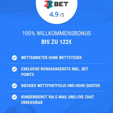
4.9
/5
100% WILLKOMMENSBONUS
BIS ZU 122€
check_circle
WETTANBIETER OHNE WETTSTEUER
check_circle
EXKLUSIVE BONUSANGEBOTE INKL. BET
POINTS
check_circle
RIESIGES WETTPORTFOLIO UND HOHE QUOTEN
check_circle
KUNDENDIENST VIA E-MAIL UND LIVE CHAT
ERREICHBAR