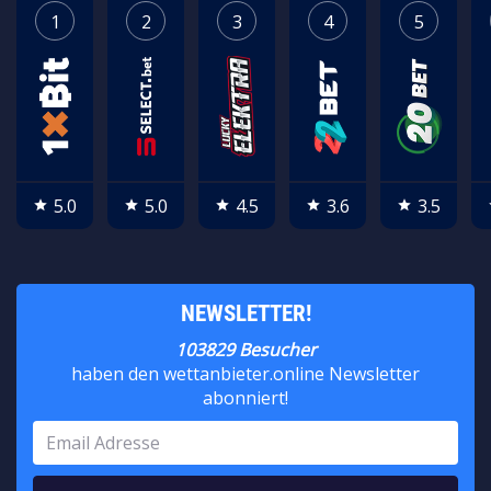
1
2
3
4
5
5.0
5.0
4.5
3.6
3.5
star
star
star
star
star
NEWSLETTER!
103829 Besucher
haben den wettanbieter.online Newsletter
abonniert!