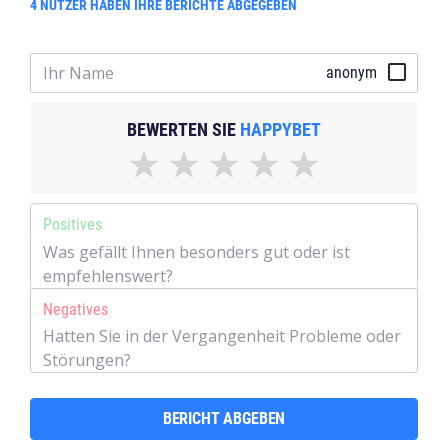
4
NUTZER HABEN IHRE BERICHTE ABGEGEBEN
anonym
BEWERTEN SIE
HAPPYBET
Positives
Negatives
BERICHT ABGEBEN