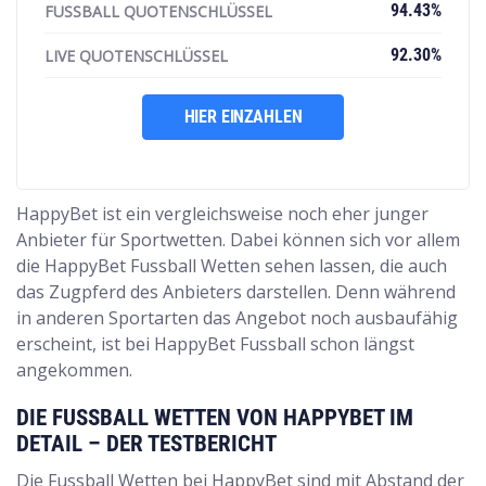
94.43%
FUSSBALL QUOTENSCHLÜSSEL
92.30%
LIVE QUOTENSCHLÜSSEL
HIER EINZAHLEN
HappyBet ist ein vergleichsweise noch eher junger
Anbieter für Sportwetten. Dabei können sich vor allem
die HappyBet Fussball Wetten sehen lassen, die auch
das Zugpferd des Anbieters darstellen. Denn während
in anderen Sportarten das Angebot noch ausbaufähig
erscheint, ist bei HappyBet Fussball schon längst
angekommen.
DIE FUSSBALL WETTEN VON HAPPYBET IM D
ETAIL – DER TESTBERICHT
Die Fussball Wetten bei HappyBet sind mit Abstand der