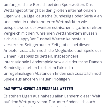
umfangreichste Bereich bei den Sportwetten. Das
Wettangebot fängt bei den großen internationalen
Ligen wie La Liga, deutsche Bundesliga oder Serie A an
und endet in unbekannteren Wettmärkten wie
beispielsweise der zweiten estnischen Liga. Im direkten
Vergleich mit den führenden Wettanbietern müssen
sich die HappyBet Fussball Wetten keinesfalls
verstecken. Seit geraumer Zeit gibt es bei diesem
Anbieter zusätzlich noch die Möglichkeit auf Spiele des
Damen Fussballs zu setzen. Insbesondere
internationale Länderspiele sowie die deutsche Damen
Bundesliga stehen hierbei im Fokus. In
unregelmäßigen Abständen finden sich zusätzlich noch
Spiele aus anderen Frauen Profiligen.
DAS WETTANGEBOT AN FUSSBALL WETTEN
Es stehen Ligen aus nahezu allen Ländern dieser Welt
auf dem Wettprogramm. Darunter finden sich auch