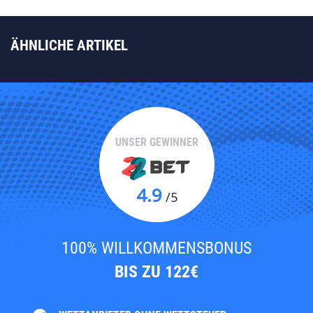
ÄHNLICHE ARTIKEL
UNSER GEWINNER
4.9
/5
100% WILLKOMMENSBONUS
BIS ZU 122€