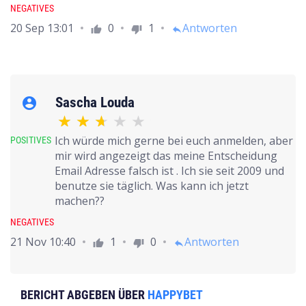
NEGATIVES
20 Sep 13:01
0
1
Antworten
thumb_up
thumb_down
reply
Sascha Louda
account_circle
Ich würde mich gerne bei euch anmelden, aber
POSITIVES
mir wird angezeigt das meine Entscheidung
Email Adresse falsch ist . Ich sie seit 2009 und
benutze sie täglich. Was kann ich jetzt
machen??
NEGATIVES
21 Nov 10:40
1
0
Antworten
thumb_up
thumb_down
reply
BERICHT ABGEBEN ÜBER
HAPPYBET