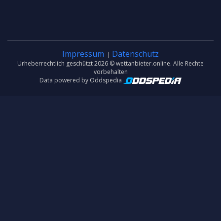
Impressum
Datenschutz
|
Urheberrechtlich geschützt 2026 © wettanbieter.online. Alle Rechte
vorbehalten
Data powered by Oddspedia