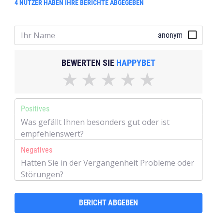
4
NUTZER HABEN IHRE BERICHTE ABGEGEBEN
anonym
BEWERTEN SIE
HAPPYBET
Positives
Negatives
BERICHT ABGEBEN