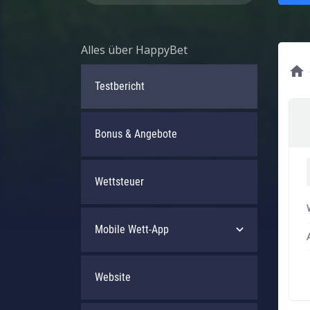
Alles über HappyBet
home
Testbericht
Bonus & Angebote
Wettsteuer
keyboard_arrow_down
Mobile Wett-App
Website