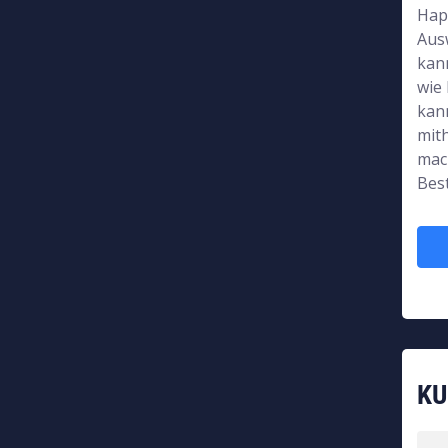
Happ
Aus
kan
wie
kan
mit
mac
Best
K