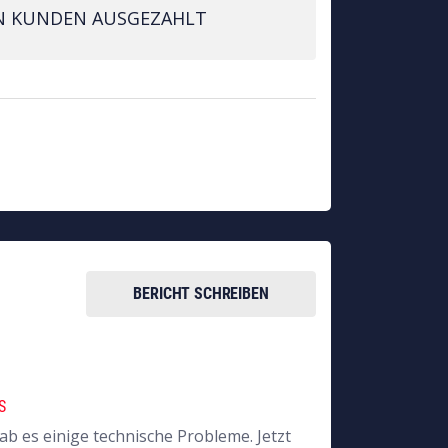
 KUNDEN AUSGEZAHLT
BERICHT SCHREIBEN
S
ab es einige technische Probleme. Jetzt