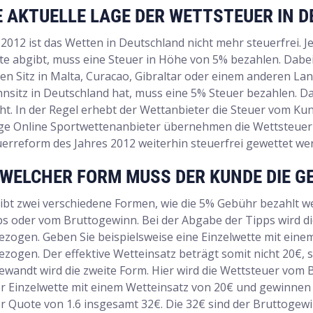
E AKTUELLE LAGE DER WETTSTEUER IN 
 2012 ist das Wetten in Deutschland nicht mehr steuerfrei. J
e abgibt, muss eine Steuer in Höhe von 5% bezahlen. Dabei 
en Sitz in Malta, Curacao, Gibraltar oder einem anderen Lan
sitz in Deutschland hat, muss eine 5% Steuer bezahlen. Dab
cht. In der Regel erhebt der Wettanbieter die Steuer vom Ku
ige Online Sportwettenanbieter übernehmen die Wettsteuer 
uerreform des Jahres 2012 weiterhin steuerfrei gewettet we
 WELCHER FORM MUSS DER KUNDE DIE 
gibt zwei verschiedene Formen, wie die 5% Gebühr bezahlt 
ps oder vom Bruttogewinn. Bei der Abgabe der Tipps wird d
ezogen. Geben Sie beispielsweise eine Einzelwette mit eine
ezogen. Der effektive Wetteinsatz beträgt somit nicht 20€,
ewandt wird die zweite Form. Hier wird die Wettsteuer vom 
er Einzelwette mit einem Wetteinsatz von 20€ und gewinnen 
er Quote von 1.6 insgesamt 32€. Die 32€ sind der Bruttogew