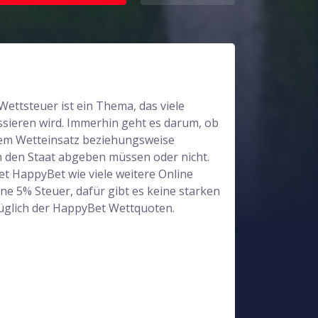
ettsteuer ist ein Thema, das viele
sieren wird. Immerhin geht es darum, ob
rem Wetteinsatz beziehungsweise
 den Staat abgeben müssen oder nicht.
t HappyBet wie viele weitere Online
e 5% Steuer, dafür gibt es keine starken
üglich der HappyBet Wettquoten.