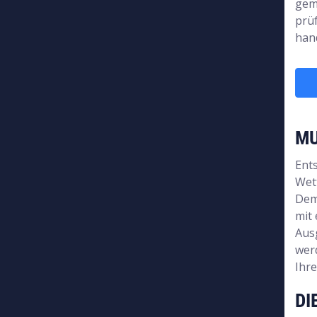
gem
prü
hand
MU
Ent
Wett
Dem
mit
Aus
wer
Ihr
DI