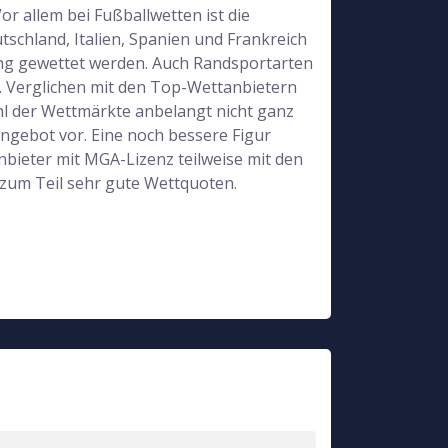
r allem bei Fußballwetten ist die
schland, Italien, Spanien und Frankreich
ng gewettet werden. Auch Randsportarten
. Verglichen mit den Top-Wettanbietern
hl der Wettmärkte anbelangt nicht ganz
ngebot vor. Eine noch bessere Figur
bieter mit MGA-Lizenz teilweise mit den
 zum Teil sehr gute Wettquoten.