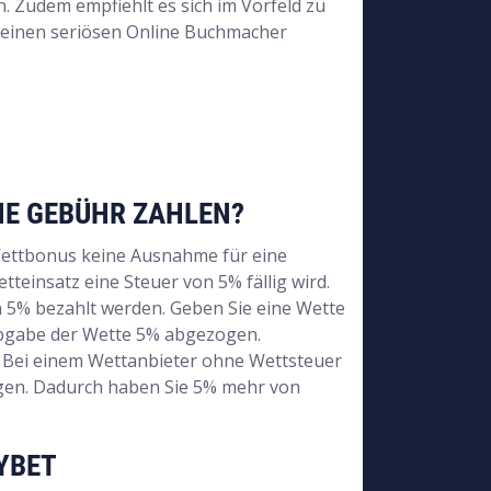
 Zudem empfiehlt es sich im Vorfeld zu
 einen seriösen Online Buchmacher
NE GEBÜHR ZAHLEN?
Wettbonus keine Ausnahme für eine
teinsatz eine Steuer von 5% fällig wird.
5% bezahlt werden. Geben Sie eine Wette
Abgabe der Wette 5% abgezogen.
Bei einem Wettanbieter ohne Wettsteuer
gen. Dadurch haben Sie 5% mehr von
YBET