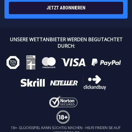
JETZT ABONNIEREN
UNSERE WETTANBIETER WERDEN BEGUTACHTET
DURCH:
18+. GLÜCKSSPIEL KANN SÜCHTIG MACHEN - HILFE FINDEN SIE AUF