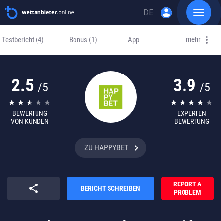
account_circle
DE
Toggle
navigat
Skip
EN
to
mehr
Testbericht
(4)
Bonus
(1)
App
content
RU
2.5
3.9
/5
/5
BEWERTUNG
EXPERTEN
VON KUNDEN
BEWERTUNG
keyboard_arrow_right
ZU HAPPYBET
REPORT A
share
BERICHT SCHREIBEN
PROBLEM