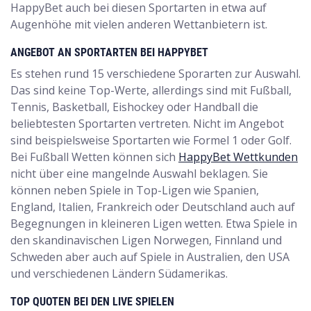
HappyBet auch bei diesen Sportarten in etwa auf
Augenhöhe mit vielen anderen Wettanbietern ist.
ANGEBOT AN SPORTARTEN BEI HAPPYBET
Es stehen rund 15 verschiedene Sporarten zur Auswahl.
Das sind keine Top-Werte, allerdings sind mit Fußball,
Tennis, Basketball, Eishockey oder Handball die
beliebtesten Sportarten vertreten. Nicht im Angebot
sind beispielsweise Sportarten wie Formel 1 oder Golf.
Bei Fußball Wetten können sich
HappyBet Wettkunden
nicht über eine mangelnde Auswahl beklagen. Sie
können neben Spiele in Top-Ligen wie Spanien,
England, Italien, Frankreich oder Deutschland auch auf
Begegnungen in kleineren Ligen wetten. Etwa Spiele in
den skandinavischen Ligen Norwegen, Finnland und
Schweden aber auch auf Spiele in Australien, den USA
und verschiedenen Ländern Südamerikas.
TOP QUOTEN BEI DEN LIVE SPIELEN