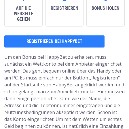
AUF DIE
REGISTRIEREN
BONUS HOLEN
WEBSEITE
GEHEN
REGISTRIEREN BEI HAPPYBET
Um den Bonus bei HappyBet zu erhalten, muss
zunächst ein Wettkonto bei dem Anbieter eingerichtet
werden. Das geht bequem online über das Handy oder
am PC. Es muss einfach nur der Button „Registrieren“
auf der Startseite von HappyBet angeklickt werden und
schon gelangt man zum Anmeldeformular. Hier müssen
dann einige persönliche Daten wie der Name, die
Adresse und die Telefonnummer eingetragen und die
Nutzungsbedingungen akzeptiert werden. Schon ist
das Konto eingerichtet. Um mit dem Wetten um echtes
Geld beginnen zu können, ist natürlich eine Einzahlung