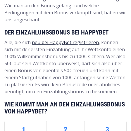
Wie man an den Bonus gelangt und welche
Bedingungen mit dem Bonus verknüpft sind, haben wir
uns angeschaut.
DER EINZAHLUNGSBONUS BEI HAPPYBET
Alle, die sich
neu bei HappyBet registrieren
, können
sich mit der ersten Einzahlung auf ihr Wettkonto einen
100% Willkommensbonus bis zu 100€ sichern. Wer also
50€ auf sein Wettkonto überweist, darf sich also über
einen Bonus von ebenfalls 50€ freuen und kann mit
einem Startguthaben von 100€ anfangen seine Wetten
zu platzieren. Es wird kein Bonuscode oder ähnliches
benötigt, um den Einzahlungsbonus zu bekommen.
WIE KOMMT MAN AN DEN EINZAHLUNGSBONUS
VON HAPPYBET?
1
2
3