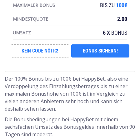
BIS ZU
100€
MAXIMALER BONUS
2.00
MINDESTQUOTE
6 X
BONUS
UMSATZ
KEIN CODE NÖTIG!
BONUS SICHERN!
Der 100% Bonus bis zu 100€ bei HappyBet, also eine
Verdoppelung des Einzahlungsbetrages bis zu einer
maximalen Bonushöhe von 100€ ist im Vergleich zu
vielen anderen Anbietern sehr hoch und kann sich
deshalb sehen lassen.
Die Bonusbedingungen bei HappyBet mit einem
sechsfachen Umsatz des Bonusgeldes innerhalb von 90
Tagen sind moderat.