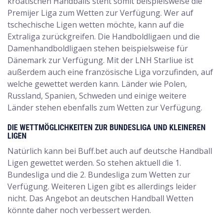
kroatischen Handballs steht somit beispielsweise die
Premijer Liga zum Wetten zur Verfügung. Wer auf
tschechische Ligen wetten möchte, kann auf die
Extraliga zurückgreifen. Die Handboldligaen und die
Damenhandboldligaen stehen beispielsweise für
Dänemark zur Verfügung. Mit der LNH Starliue ist
außerdem auch eine französische Liga vorzufinden, auf
welche gewettet werden kann. Länder wie Polen,
Russland, Spanien, Schweden und einige weitere
Länder stehen ebenfalls zum Wetten zur Verfügung.
DIE WETTMÖGLICHKEITEN ZUR BUNDESLIGA UND KLEINEREN
LIGEN
Natürlich kann bei Buff.bet auch auf deutsche Handball
Ligen gewettet werden. So stehen aktuell die 1.
Bundesliga und die 2. Bundesliga zum Wetten zur
Verfügung. Weiteren Ligen gibt es allerdings leider
nicht. Das Angebot an deutschen Handball Wetten
könnte daher noch verbessert werden.