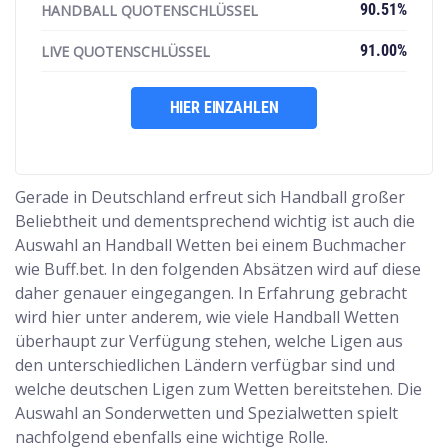
90.51%
HANDBALL QUOTENSCHLÜSSEL
91.00%
LIVE QUOTENSCHLÜSSEL
HIER EINZAHLEN
Gerade in Deutschland erfreut sich Handball großer
Beliebtheit und dementsprechend wichtig ist auch die
Auswahl an Handball Wetten bei einem Buchmacher
wie Buff.bet. In den folgenden Absätzen wird auf diese
daher genauer eingegangen. In Erfahrung gebracht
wird hier unter anderem, wie viele Handball Wetten
überhaupt zur Verfügung stehen, welche Ligen aus
den unterschiedlichen Ländern verfügbar sind und
welche deutschen Ligen zum Wetten bereitstehen. Die
Auswahl an Sonderwetten und Spezialwetten spielt
nachfolgend ebenfalls eine wichtige Rolle.