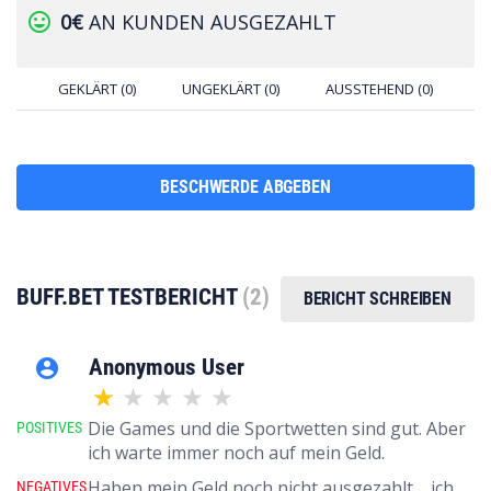
tag_faces
0€
AN KUNDEN AUSGEZAHLT
GEKLÄRT (0)
UNGEKLÄRT (0)
AUSSTEHEND (0)
BESCHWERDE ABGEBEN
BUFF.BET TESTBERICHT
(2)
BERICHT SCHREIBEN
Anonymous User
account_circle
Die Games und die Sportwetten sind gut. Aber
POSITIVES
ich warte immer noch auf mein Geld.
Haben mein Geld noch nicht ausgezahlt.... ich
NEGATIVES