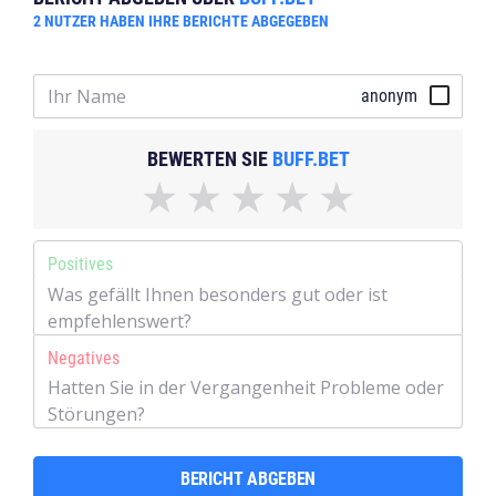
2
NUTZER HABEN IHRE BERICHTE ABGEGEBEN
anonym
BEWERTEN SIE
BUFF.BET
Positives
Negatives
BERICHT ABGEBEN