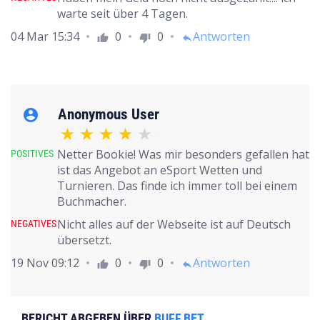
warte seit über 4 Tagen.
04 Mar 15:34
0
0
Antworten
thumb_up
thumb_down
reply
Anonymous User
account_circle
Netter Bookie! Was mir besonders gefallen hat
POSITIVES
ist das Angebot an eSport Wetten und
Turnieren. Das finde ich immer toll bei einem
Buchmacher.
Nicht alles auf der Webseite ist auf Deutsch
NEGATIVES
übersetzt.
19 Nov 09:12
0
0
Antworten
thumb_up
thumb_down
reply
BERICHT ABGEBEN ÜBER
BUFF.BET