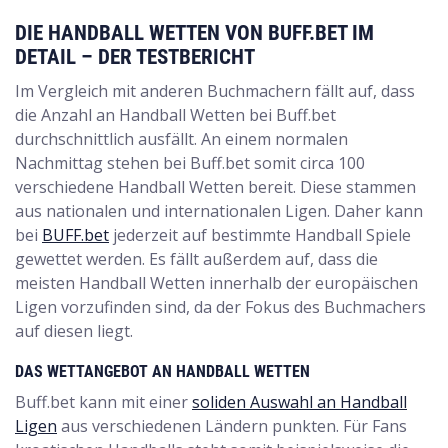
DIE HANDBALL WETTEN VON BUFF.BET IM
DETAIL – DER TESTBERICHT
Im Vergleich mit anderen Buchmachern fällt auf, dass
die Anzahl an Handball Wetten bei Buff.bet
durchschnittlich ausfällt. An einem normalen
Nachmittag stehen bei Buff.bet somit circa 100
verschiedene Handball Wetten bereit. Diese stammen
aus nationalen und internationalen Ligen. Daher kann
bei
BUFF.bet
jederzeit auf bestimmte Handball Spiele
gewettet werden. Es fällt außerdem auf, dass die
meisten Handball Wetten innerhalb der europäischen
Ligen vorzufinden sind, da der Fokus des Buchmachers
auf diesen liegt.
DAS WETTANGEBOT AN HANDBALL WETTEN
Buff.bet kann mit einer
soliden Auswahl an Handball
Ligen
aus verschiedenen Ländern punkten. Für Fans