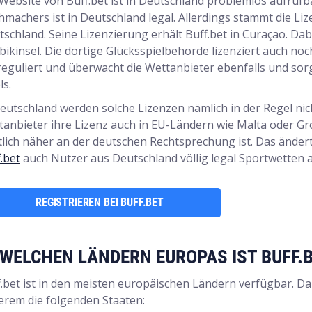
Website von Buff.bet ist in Deutschland problemlos aufruf
machers ist in Deutschland legal. Allerdings stammt die Li
schland. Seine Lizenzierung erhält Buff.bet in Curaçao. Dab
bikinsel. Die dortige Glücksspielbehörde lizenziert auch n
reguliert und überwacht die Wettanbieter ebenfalls und sorg
ls.
eutschland werden solche Lizenzen nämlich in der Regel nicht
tanbieter ihre Lizenz auch in EU-Ländern wie Malta oder Gr
lich näher an der deutschen Rechtsprechung ist. Das ändert
.bet
auch Nutzer aus Deutschland völlig legal Sportwetten 
REGISTRIEREN BEI BUFF.BET
 WELCHEN LÄNDERN EUROPAS IST BUFF.
f.bet ist in den meisten europäischen Ländern verfügbar. 
erem die folgenden Staaten: