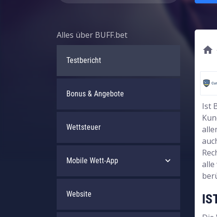
Alles über BUFF.bet
home
Testbericht
Bonus & Angebote
Ist 
Kund
Wettsteuer
alle
auch
Rech
keyboard_arrow_down
Mobile Wett-App
all
berü
Website
IS