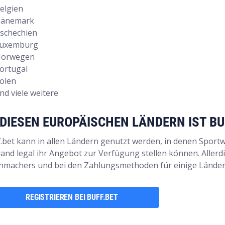
elgien
änemark
schechien
uxemburg
orwegen
ortugal
olen
nd viele weitere
 DIESEN EUROPÄISCHEN LÄNDERN IST B
f.bet kann in allen Ländern genutzt werden, in denen Sport
and legal ihr Angebot zur Verfügung stellen können. Allerd
hmachers und bei den Zahlungsmethoden für einige Länder
REGISTRIEREN BEI BUFF.BET