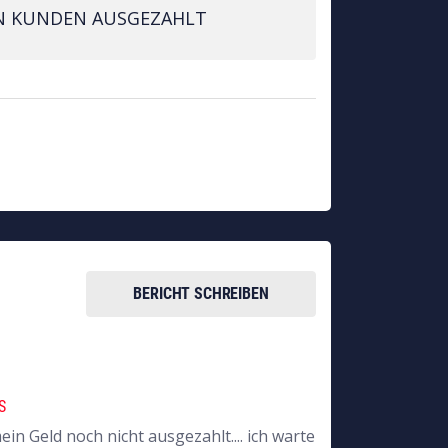
 KUNDEN AUSGEZAHLT
BERICHT SCHREIBEN
S
in Geld noch nicht ausgezahlt.... ich warte