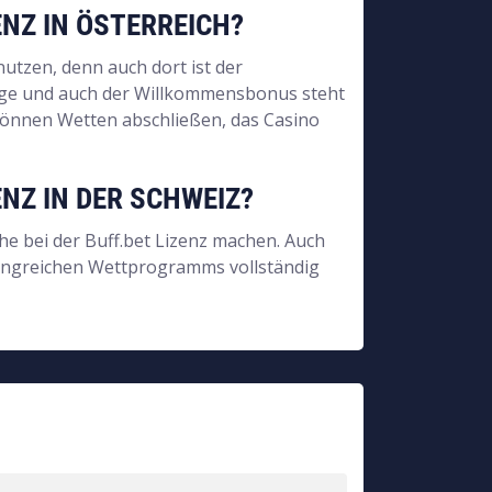
ENZ IN ÖSTERREICH?
utzen, denn auch dort ist der
nige und auch der Willkommensbonus steht
 können Wetten abschließen, das Casino
ENZ IN DER SCHWEIZ?
e bei der Buff.bet Lizenz machen. Auch
mfangreichen Wettprogramms vollständig