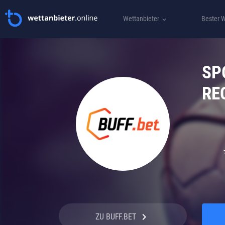
Wettanbieter
Bester W
Skip
to
content
SP
RE
keyboard_arrow_right
ZU BUFF.BET