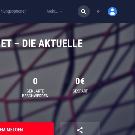
account_circle
search
DE
ahlungsoptionen
Mehr…
EN
ET – DIE AKTUELLE
RU
0
0€
GEKLÄRTE
GESPART
BESCHWERDEN
share
EM MELDEN