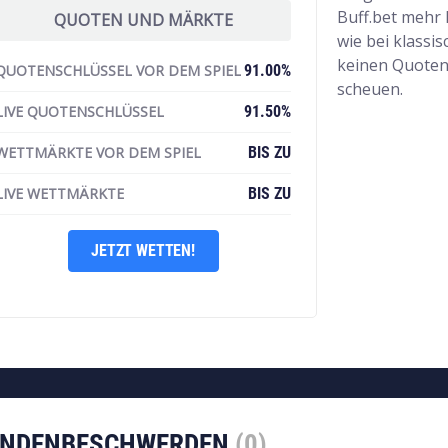
Buff.bet mehr
QUOTEN UND MÄRKTE
wie bei klassi
keinen Quoten
91.00%
QUOTENSCHLÜSSEL VOR DEM SPIEL
scheuen.
91.50%
LIVE QUOTENSCHLÜSSEL
BIS ZU
WETTMÄRKTE VOR DEM SPIEL
BIS ZU
LIVE WETTMÄRKTE
JETZT WETTEN!
UNDENBESCHWERDEN
(0)