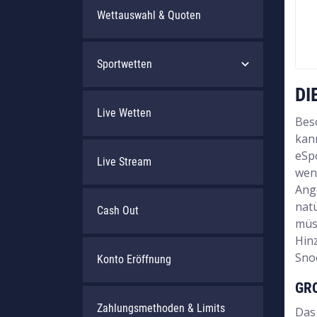
Wettauswahl & Quoten
keyboard_arrow_down
Sportwetten
DI
Live Wetten
Bes
kan
eSp
Live Stream
wen
Ang
natü
Cash Out
müs
Hin
Snoo
Konto Eröffnung
GR
Zahlungsmethoden & Limits
Da