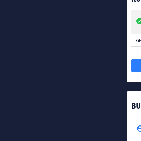
check_ci
GE
BU
account_