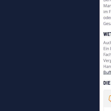
Man
im F
ode
Ges
WET
Auc
Ein 
Fach
Verg
Han
Buff
DIE