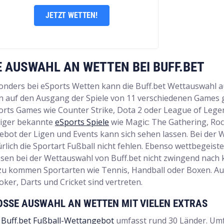
JETZT WETTEN!
E AUSWAHL AN WETTEN BEI BUFF.BET
onders bei eSports Wetten kann die Buff.bet Wettauswahl a
n auf den Ausgang der Spiele von 11 verschiedenen Games 
orts Games wie Counter Strike, Dota 2 oder League of Leg
iger bekannte
eSports Spiele
wie Magic: The Gathering, Roc
ebot der Ligen und Events kann sich sehen lassen. Bei der 
rlich die Sportart Fußball nicht fehlen. Ebenso wettbegeist
sen bei der Wettauswahl von Buff.bet nicht zwingend nach
zu kommen Sportarten wie Tennis, Handball oder Boxen. Au
ker, Darts und Cricket sind vertreten.
OSSE AUSWAHL AN WETTEN MIT VIELEN EXTRAS
s
Buff.bet Fußball-Wettangebot
umfasst rund 30 Länder. Umfa