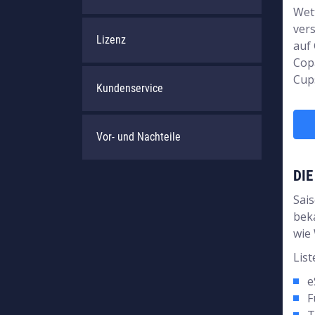
Wet
ver
Lizenz
auf
Cop
Cup
Kundenservice
Vor- und Nachteile
DIE
Sai
bek
wie
List
e
F
T