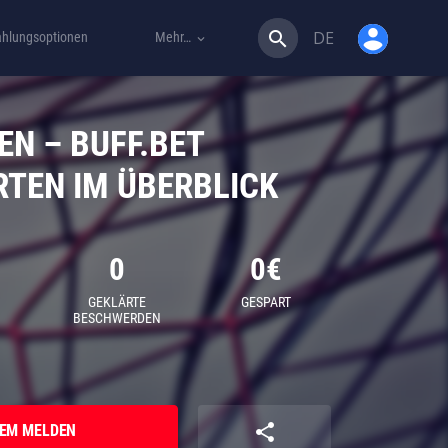
account_circle
search
DE
ahlungsoptionen
Mehr…
EN
 – BUFF.BET W
RU
EN IM ÜBERBLICK
0
0€
GEKLÄRTE
GESPART
BESCHWERDEN
share
EM MELDEN