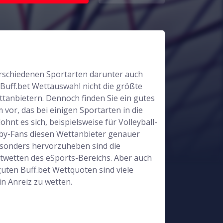
erschiedenen Sportarten darunter auch
e Buff.bet Wettauswahl nicht die größte
ttanbietern. Dennoch finden Sie ein gutes
or, das bei einigen Sportarten in die
lohnt es sich, beispielsweise für Volleyball-
by-Fans diesen Wettanbieter genauer
sonders hervorzuheben sind die
rtwetten des eSports-Bereichs. Aber auch
guten Buff.bet Wettquoten sind viele
in Anreiz zu wetten.