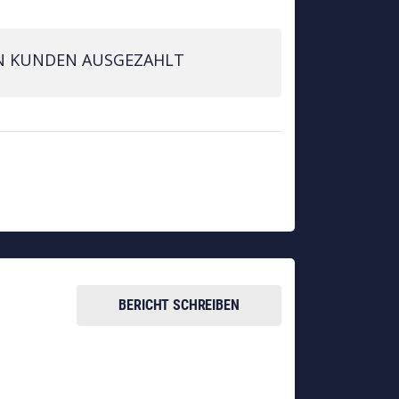
 KUNDEN AUSGEZAHLT
BERICHT SCHREIBEN