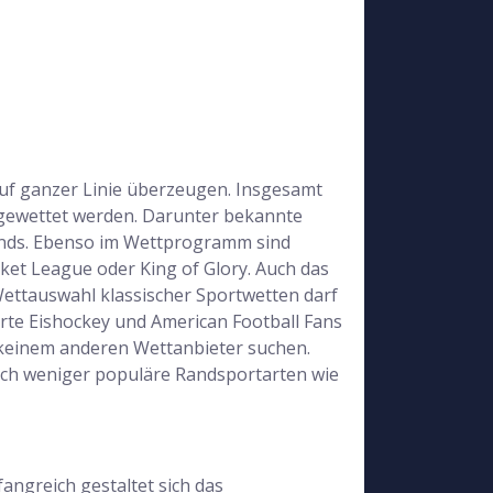
uf ganzer Linie überzeugen. Insgesamt
gewettet werden. Darunter bekannte
ends. Ebenso im Wettprogramm sind
ket League oder King of Glory. Auch das
Wettauswahl klassischer Sportwetten darf
erte Eishockey und American Football Fans
 keinem anderen Wettanbieter suchen.
ch weniger populäre Randsportarten wie
ngreich gestaltet sich das